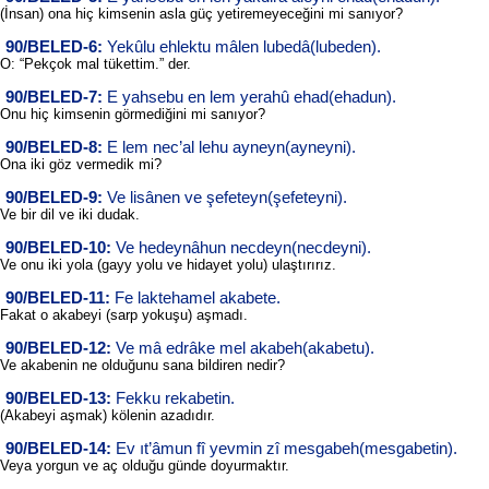
(İnsan) ona hiç kimsenin asla güç yetiremeyeceğini mi sanıyor?
90/BELED-6:
Yekûlu ehlektu mâlen lubedâ(lubeden).
O: “Pekçok mal tükettim.” der.
90/BELED-7:
E yahsebu en lem yerahû ehad(ehadun).
Onu hiç kimsenin görmediğini mi sanıyor?
90/BELED-8:
E lem nec’al lehu ayneyn(ayneyni).
Ona iki göz vermedik mi?
90/BELED-9:
Ve lisânen ve şefeteyn(şefeteyni).
Ve bir dil ve iki dudak.
90/BELED-10:
Ve hedeynâhun necdeyn(necdeyni).
Ve onu iki yola (gayy yolu ve hidayet yolu) ulaştırırız.
90/BELED-11:
Fe laktehamel akabete.
Fakat o akabeyi (sarp yokuşu) aşmadı.
90/BELED-12:
Ve mâ edrâke mel akabeh(akabetu).
Ve akabenin ne olduğunu sana bildiren nedir?
90/BELED-13:
Fekku rekabetin.
(Akabeyi aşmak) kölenin azadıdır.
90/BELED-14:
Ev ıt’âmun fî yevmin zî mesgabeh(mesgabetin).
Veya yorgun ve aç olduğu günde doyurmaktır.