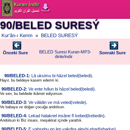
90/BELED SURESÝ
Kur'ân-ı Kerim
»
BELED SURESÝ
BELED Suresi Kuran-MP3-
Önceki Sure
Sonraki Sure
dinle/indir
90/BELED-1:
Lâ uksimu bi hâzel beled(beledi).
Hayır, bu beldeye kasem ederim ki.
90/BELED-2:
Ve ente hıllun bi hâzel beled(beledi).
Ve sen, bu beldede ikâmet ediyorsun.
90/BELED-3:
Ve vâlidin ve mâ veled(velede).
Ve babaya ve doğan çocuğa andolsun.
90/BELED-4:
Lekad halaknel insâne fî kebed(kebedin).
Andolsun ki Biz insanı, meşakkat içinde yarattık.
90/BELED-5:
E yahsebu en len yakdira aleyhi ehad(ehadun).