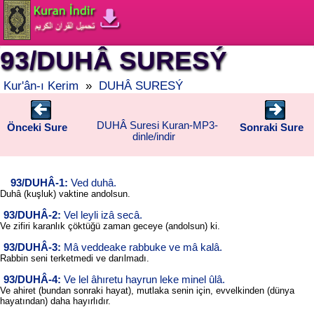
93/DUHÂ SURESÝ
Kur'ân-ı Kerim
»
DUHÂ SURESÝ
DUHÂ Suresi Kuran-MP3-
Önceki Sure
Sonraki Sure
dinle/indir
93/DUHÂ-1:
Ved duhâ.
Duhâ (kuşluk) vaktine andolsun.
93/DUHÂ-2:
Vel leyli izâ secâ.
Ve zifiri karanlık çöktüğü zaman geceye (andolsun) ki.
93/DUHÂ-3:
Mâ veddeake rabbuke ve mâ kalâ.
Rabbin seni terketmedi ve darılmadı.
93/DUHÂ-4:
Ve lel âhıretu hayrun leke minel ûlâ.
Ve ahiret (bundan sonraki hayat), mutlaka senin için, evvelkinden (dünya
hayatından) daha hayırlıdır.