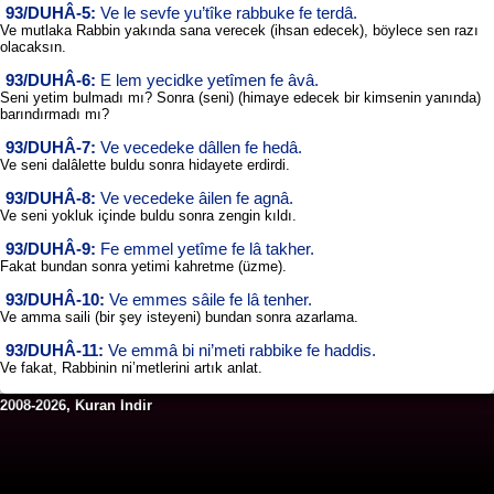
93/DUHÂ-5:
Ve le sevfe yu’tîke rabbuke fe terdâ.
Ve mutlaka Rabbin yakında sana verecek (ihsan edecek), böylece sen razı
olacaksın.
93/DUHÂ-6:
E lem yecidke yetîmen fe âvâ.
Seni yetim bulmadı mı? Sonra (seni) (himaye edecek bir kimsenin yanında)
barındırmadı mı?
93/DUHÂ-7:
Ve vecedeke dâllen fe hedâ.
Ve seni dalâlette buldu sonra hidayete erdirdi.
93/DUHÂ-8:
Ve vecedeke âilen fe agnâ.
Ve seni yokluk içinde buldu sonra zengin kıldı.
93/DUHÂ-9:
Fe emmel yetîme fe lâ takher.
Fakat bundan sonra yetimi kahretme (üzme).
93/DUHÂ-10:
Ve emmes sâile fe lâ tenher.
Ve amma saili (bir şey isteyeni) bundan sonra azarlama.
93/DUHÂ-11:
Ve emmâ bi ni’meti rabbike fe haddis.
Ve fakat, Rabbinin ni’metlerini artık anlat.
2008-2026, Kuran Indir