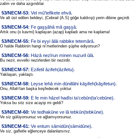
zalim ve daha azgındılar.
53/NECM-53:
Vel mû’tefikete ehvâ.
Ve alt üst edilen beldeyi, (Cebrail (A.S) göğe kaldırıp) yerin dibine geçirdi.
53/NECM-54:
Fe gaşşâhâ mâ gaşşâ.
Artık onu (o kavmi) kaplayan (azap) kapladı ama ne kaplama!
53/NECM-55:
Fe bi eyyi âlâi rabbike tetemârâ.
O halde Rabbinin hangi ni’metlerinden şüphe ediyorsun?
53/NECM-56:
Hâzâ nezîrun minen nuzuril ûlâ.
Bu nezir, evvelki nezirlerden bir nezirdir.
53/NECM-57:
Ezifetil âzifeh(âzifetu).
Yaklaşan, yaklaştı.
53/NECM-58:
Leyse lehâ min dûnillâhi kâşifeh(kâşifetun).
Onu, Allah’tan başka keşfedecek yoktur.
53/NECM-59:
E fe min hâzel hadîsi ta’cebûn(ta’cebûne).
Yoksa bu söz size acayip mi geldi?
53/NECM-60:
Ve tedhakûne ve lâ tebkûn(tebkûne).
Ve siz gülüyorsunuz ve ağlamıyorsunuz.
53/NECM-61:
Ve entum sâmidûn(sâmidûne).
Ve siz, gafletle eğlenceye dalanlarsınız.