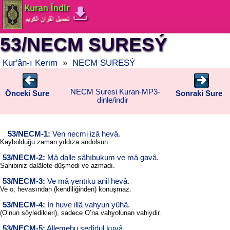
53/NECM SURESÝ
Kur'ân-ı Kerim
»
NECM SURESÝ
NECM Suresi Kuran-MP3-
Önceki Sure
Sonraki Sure
dinle/indir
53/NECM-1:
Ven necmi izâ hevâ.
Kaybolduğu zaman yıldıza andolsun.
53/NECM-2:
Mâ dalle sâhıbukum ve mâ gavâ.
Sahibiniz dalâlete düşmedi ve azmadı.
53/NECM-3:
Ve mâ yentıku anil hevâ.
Ve o, hevasından (kendiliğinden) konuşmaz.
53/NECM-4:
İn huve illâ vahyun yûhâ.
(O’nun söyledikleri), sadece O’na vahyolunan vahiydir.
53/NECM-5:
Allemehu şedîdul kuvâ.