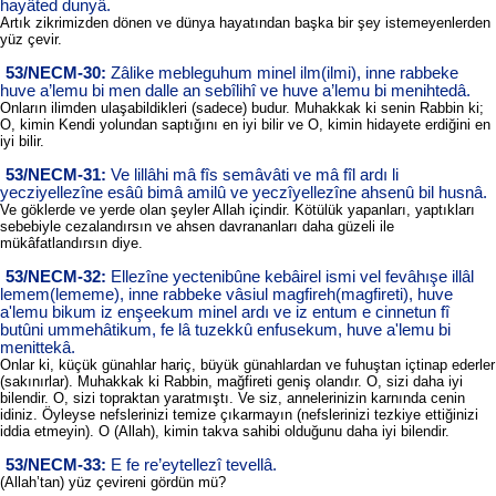
hayâted dunyâ.
Artık zikrimizden dönen ve dünya hayatından başka bir şey istemeyenlerden
yüz çevir.
53/NECM-30:
Zâlike mebleguhum minel ilm(ilmi), inne rabbeke
huve a’lemu bi men dalle an sebîlihî ve huve a’lemu bi menihtedâ.
Onların ilimden ulaşabildikleri (sadece) budur. Muhakkak ki senin Rabbin ki;
O, kimin Kendi yolundan saptığını en iyi bilir ve O, kimin hidayete erdiğini en
iyi bilir.
53/NECM-31:
Ve lillâhi mâ fîs semâvâti ve mâ fîl ardı li
yecziyellezîne esâû bimâ amilû ve yeczîyellezîne ahsenû bil husnâ.
Ve göklerde ve yerde olan şeyler Allah içindir. Kötülük yapanları, yaptıkları
sebebiyle cezalandırsın ve ahsen davrananları daha güzeli ile
mükâfatlandırsın diye.
53/NECM-32:
Ellezîne yectenibûne kebâirel ismi vel fevâhışe illâl
lemem(lememe), inne rabbeke vâsiul magfireh(magfireti), huve
a'lemu bikum iz enşeekum minel ardı ve iz entum e cinnetun fî
butûni ummehâtikum, fe lâ tuzekkû enfusekum, huve a'lemu bi
menittekâ.
Onlar ki, küçük günahlar hariç, büyük günahlardan ve fuhuştan içtinap ederler
(sakınırlar). Muhakkak ki Rabbin, mağfireti geniş olandır. O, sizi daha iyi
bilendir. O, sizi topraktan yaratmıştı. Ve siz, annelerinizin karnında cenin
idiniz. Öyleyse nefslerinizi temize çıkarmayın (nefslerinizi tezkiye ettiğinizi
iddia etmeyin). O (Allah), kimin takva sahibi olduğunu daha iyi bilendir.
53/NECM-33:
E fe re’eytellezî tevellâ.
(Allah’tan) yüz çevireni gördün mü?