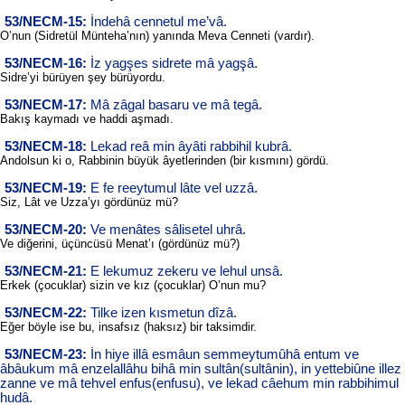
53/NECM-15:
İndehâ cennetul me’vâ.
O’nun (Sidretül Münteha’nın) yanında Meva Cenneti (vardır).
53/NECM-16:
İz yagşes sidrete mâ yagşâ.
Sidre’yi bürüyen şey bürüyordu.
53/NECM-17:
Mâ zâgal basaru ve mâ tegâ.
Bakış kaymadı ve haddi aşmadı.
53/NECM-18:
Lekad reâ min âyâti rabbihil kubrâ.
Andolsun ki o, Rabbinin büyük âyetlerinden (bir kısmını) gördü.
53/NECM-19:
E fe reeytumul lâte vel uzzâ.
Siz, Lât ve Uzza’yı gördünüz mü?
53/NECM-20:
Ve menâtes sâlisetel uhrâ.
Ve diğerini, üçüncüsü Menat’ı (gördünüz mü?)
53/NECM-21:
E lekumuz zekeru ve lehul unsâ.
Erkek (çocuklar) sizin ve kız (çocuklar) O’nun mu?
53/NECM-22:
Tilke izen kısmetun dîzâ.
Eğer böyle ise bu, insafsız (haksız) bir taksimdir.
53/NECM-23:
İn hiye illâ esmâun semmeytumûhâ entum ve
âbâukum mâ enzelallâhu bihâ min sultân(sultânin), in yettebiûne illez
zanne ve mâ tehvel enfus(enfusu), ve lekad câehum min rabbihimul
hudâ.