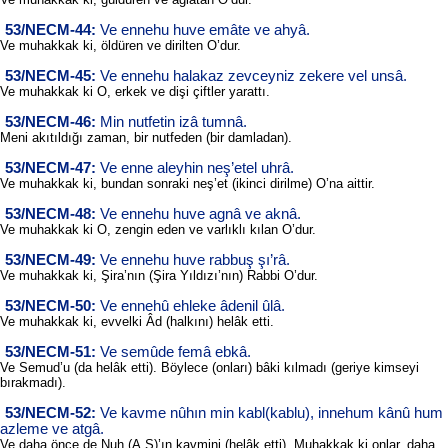
53/NECM-44:
Ve ennehu huve emâte ve ahyâ.
Ve muhakkak ki, öldüren ve dirilten O’dur.
53/NECM-45:
Ve ennehu halakaz zevceyniz zekere vel unsâ.
Ve muhakkak ki O, erkek ve dişi çiftler yarattı.
53/NECM-46:
Min nutfetin izâ tumnâ.
Meni akıtıldığı zaman, bir nutfeden (bir damladan).
53/NECM-47:
Ve enne aleyhin neş’etel uhrâ.
Ve muhakkak ki, bundan sonraki neş’et (ikinci dirilme) O’na aittir.
53/NECM-48:
Ve ennehu huve agnâ ve aknâ.
Ve muhakkak ki O, zengin eden ve varlıklı kılan O’dur.
53/NECM-49:
Ve ennehu huve rabbuş şı’râ.
Ve muhakkak ki, Şira’nın (Şira Yıldızı’nın) Rabbi O’dur.
53/NECM-50:
Ve ennehû ehleke âdenil ûlâ.
Ve muhakkak ki, evvelki Âd (halkını) helâk etti.
53/NECM-51:
Ve semûde femâ ebkâ.
Ve Semud’u (da helâk etti). Böylece (onları) bâki kılmadı (geriye kimseyi
bırakmadı).
53/NECM-52:
Ve kavme nûhın min kabl(kablu), innehum kânû hum
azleme ve atgâ.
Ve daha önce de Nuh (A.S)’ın kavmini (helâk etti). Muhakkak ki onlar, daha