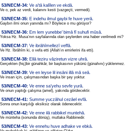
53/NECM-34:
Ve a’tâ kalîlen ve ekdâ.
Ve o, pek az verdi, kalanını kesti (vazgeçti, vermedi).
53/NECM-35:
E indehu ilmul gaybi fe huve yerâ.
Gaybın ilmi onun yanında mı? Böylece o mu görüyor?
53/NECM-36:
Em lem yunebbe’ bimâ fî suhufi mûsâ.
Yoksa Hz. Musa’nın sayfalarında olan şeylerden ona haber verilmedi mi?
53/NECM-37:
Ve ibrâhîmellezî veffâ.
Ve Hz. İbrâhîm ki, o vefa etti (Allah’ın emirlerini ifa etti).
53/NECM-38:
Ellâ teziru vâziretun vizre uhrâ.
Gerçekten (hiç)bir günahkâr, bir başkasının yükünü (günahını) yüklenmez.
53/NECM-39:
Ve en leyse lil insâni illâ mâ seâ.
Ve insan için, çalışmasından başka bir şey yoktur.
53/NECM-40:
Ve enne sa’yehu sevfe yurâ.
Ve onun yaptığı çalışma (amel), yakında görülecektir.
53/NECM-41:
Summe yuczâhul cezâel evfâ.
Sonra onun karşılığı eksiksiz olarak ödenecektir.
53/NECM-42:
Ve enne ilâ rabbikel muntehâ.
Ve münteha (sonunda dönüş), mutlaka Rabbinedir.
53/NECM-43:
Ve ennehu huve adhake ve ebkâ.
Ve muhakkak ki, güldüren ve ağlatan O’dur.