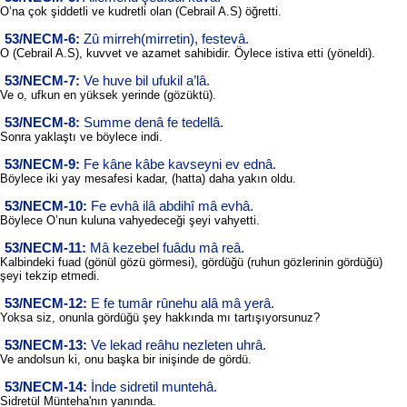
O’na çok şiddetli ve kudretli olan (Cebrail A.S) öğretti.
53/NECM-6:
Zû mirreh(mirretin), festevâ.
O (Cebrail A.S), kuvvet ve azamet sahibidir. Öylece istiva etti (yöneldi).
53/NECM-7:
Ve huve bil ufukil a’lâ.
Ve o, ufkun en yüksek yerinde (gözüktü).
53/NECM-8:
Summe denâ fe tedellâ.
Sonra yaklaştı ve böylece indi.
53/NECM-9:
Fe kâne kâbe kavseyni ev ednâ.
Böylece iki yay mesafesi kadar, (hatta) daha yakın oldu.
53/NECM-10:
Fe evhâ ilâ abdihî mâ evhâ.
Böylece O’nun kuluna vahyedeceği şeyi vahyetti.
53/NECM-11:
Mâ kezebel fuâdu mâ reâ.
Kalbindeki fuad (gönül gözü görmesi), gördüğü (ruhun gözlerinin gördüğü)
şeyi tekzip etmedi.
53/NECM-12:
E fe tumâr rûnehu alâ mâ yerâ.
Yoksa siz, onunla gördüğü şey hakkında mı tartışıyorsunuz?
53/NECM-13:
Ve lekad reâhu nezleten uhrâ.
Ve andolsun ki, onu başka bir inişinde de gördü.
53/NECM-14:
İnde sidretil muntehâ.
Sidretül Münteha'nın yanında.