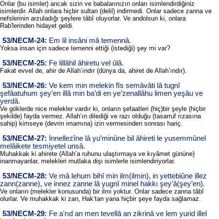
Onlar (bu isimler) ancak sizin ve babalarınızın onları isimlendirdiğiniz
isimlerdir. Allah onlara hiçbir sultan (delil) indirmedi. Onlar sadece zanna ve
nefslerinin arzuladığı şeylere tâbî oluyorlar. Ve andolsun ki, onlara
Rab'lerinden hidayet geldi.
53/NECM-24:
Em lil insâni mâ temennâ.
Yoksa insan için sadece temenni ettiği (istediği) şey mi var?
53/NECM-25:
Fe lillâhil âhiretu vel ûlâ.
Fakat evvel de, ahir de Allah’ındır (dünya da, ahiret de Allah’ındır).
53/NECM-26:
Ve kem min melekin fîs semâvâti lâ tugnî
şefâatuhum şey’en illâ min ba’di en ye’zenallâhu limen yeşâu ve
yerdâ.
Ve göklerde nice melekler vardır ki, onların şefaatleri (hiç)bir şeyle (hiçbir
şekilde) fayda vermez. Allah’ın dilediği ve razı olduğu (tasarruf rızasına
sahip) kimseye (devrin imamına) izin vermesinden sonrası hariç.
53/NECM-27:
İnnellezîne lâ yu’minûne bil âhireti le yusemmûnel
melâikete tesmiyetel unsâ.
Muhakkak ki ahirete (Allah’a ruhunu ulaştırmaya ve kıyâmet gününe)
inanmayanlar, melekleri mutlaka dişi isimlerle isimlendiriyorlar.
53/NECM-28:
Ve mâ lehum bihî min ilm(ilmin), in yettebiûne illez
zann(zanne), ve innez zanne lâ yugnî minel hakkı şey'â(şey’en).
Ve onların (melekler konusunda) bir ilmi yoktur. Onlar sadece zanna tâbî
olurlar. Ve muhakkak ki zan, Hak’tan yana hiçbir şeye fayda sağlamaz.
53/NECM-29:
Fe a'rıd an men tevellâ an zikrinâ ve lem yurid illel