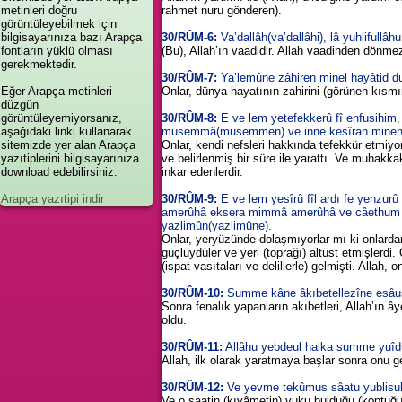
metinleri doğru
rahmet nuru gönderen).
görüntüleyebilmek için
bilgisayarınıza bazı Arapça
30/RÛM-6:
Va’dallâh(va’dallâhi), lâ yuhlifullâ
fontların yüklü olması
(Bu), Allah’ın vaadidir. Allah vaadinden dönmez
gerekmektedir.
30/RÛM-7:
Ya’lemûne zâhiren minel hayâtid dun
Eğer Arapça metinleri
Onlar, dünya hayatının zahirini (görünen kısmını) 
düzgün
görüntüleyemiyorsanız,
30/RÛM-8:
E ve lem yetefekkerû fî enfusihim,
aşağıdaki linki kullanarak
musemmâ(musemmen) ve inne kesîran minen nâsi
sitemizde yer alan Arapça
Onlar, kendi nefsleri hakkında tefekkür etmiyor
yazıtiplerini bilgisayarınıza
ve belirlenmiş bir süre ile yarattı. Ve muhakka
download edebilirsiniz.
inkar edenlerdir.
Arapça yazıtipi indir
30/RÛM-9:
E ve lem yesîrû fîl ardı fe yenzur
amerûhâ eksera mimmâ amerûhâ ve câethum rus
yazlimûn(yazlimûne).
Onlar, yeryüzünde dolaşmıyorlar mı ki onlarda
güçlüydüler ve yeri (toprağı) altüst etmişlerdi.
(ispat vasıtaları ve delillerle) gelmişti. Allah
30/RÛM-10:
Summe kâne âkıbetellezîne esâus 
Sonra fenalık yapanların akıbetleri, Allah’ın â
oldu.
30/RÛM-11:
Allâhu yebdeul halka summe yuîdu
Allah, ilk olarak yaratmaya başlar sonra onu ge
30/RÛM-12:
Ve yevme tekûmus sâatu yublisu
Ve o saatin (kıyâmetin) vuku bulduğu (koptuğu)