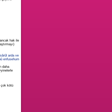
 ancak hak ile
laştırmayı)
sârûl arda ve
ânû enfusehum
an daha
yyinelerle
e çok kötü