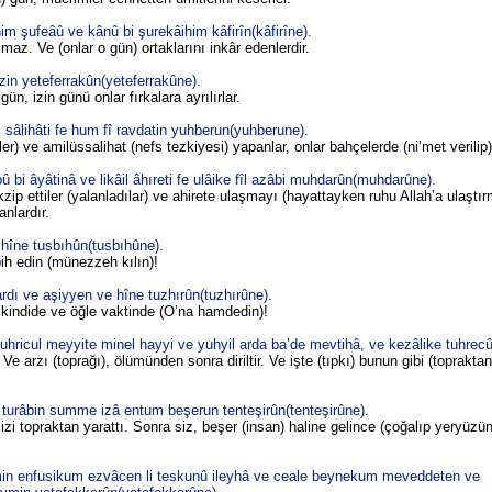
 şufeâû ve kânû bi şurekâihim kâfirîn(kâfirîne).
lmaz. Ve (onlar o gün) ortaklarını inkâr edenlerdir.
n yeteferrakûn(yeteferrakûne).
n, izin günü onlar fırkalara ayrılırlar.
âlihâti fe hum fî ravdatin yuhberun(yuhberune).
) ve amilüssalihat (nefs tezkiyesi) yapanlar, onlar bahçelerde (ni’met verilip) s
i âyâtinâ ve likâil âhıreti fe ulâike fîl azâbi muhdarûn(muhdarûne).
tekzip ettiler (yalanladılar) ve ahirete ulaşmayı (hayattayken ruhu Allah’a ulaştı
anlardır.
hîne tusbıhûn(tusbıhûne).
ih edin (münezzeh kılın)!
rdı ve aşiyyen ve hîne tuzhırûn(tuzhırûne).
kindide ve öğle vaktinde (O’na hamdedin)!
uhricul meyyite minel hayyi ve yuhyil arda ba’de mevtihâ, ve kezâlike tuhrec
. Ve arzı (toprağı), ölümünden sonra diriltir. Ve işte (tıpkı) bunun gibi (topraktan
turâbin summe izâ entum beşerun tenteşirûn(tenteşirûne).
izi topraktan yarattı. Sonra siz, beşer (insan) haline gelince (çoğalıp yeryüzü
min enfusikum ezvâcen li teskunû ileyhâ ve ceale beynekum meveddeten ve