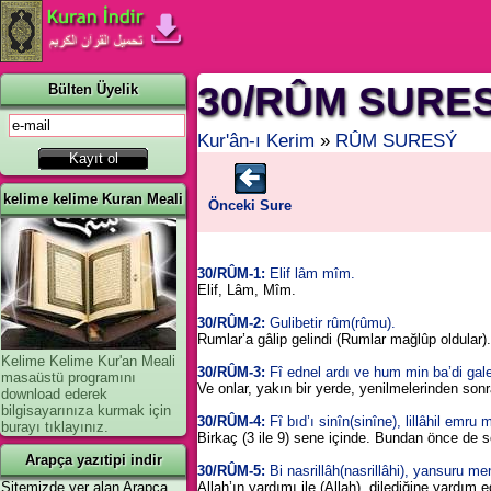
30/RÛM SURE
Bülten Üyelik
Kur'ân-ı Kerim
»
RÛM SURESÝ
kelime kelime Kuran Meali
Önceki Sure
30/RÛM-1:
Elif lâm mîm.
Elif, Lâm, Mîm.
30/RÛM-2:
Gulibetir rûm(rûmu).
Rumlar’a gâlip gelindi (Rumlar mağlûp oldular).
Kelime Kelime Kur'an Meali
30/RÛM-3:
Fî ednel ardı ve hum min ba’di gale
masaüstü programını
Ve onlar, yakın bir yerde, yenilmelerinden sonr
download ederek
bilgisayarınıza kurmak için
30/RÛM-4:
Fî bıd’ı sinîn(sinîne), lillâhil em
burayı tıklayınız.
Birkaç (3 ile 9) sene içinde. Bundan önce de so
Arapça yazıtipi indir
30/RÛM-5:
Bi nasrillâh(nasrillâhi), yansuru m
Sitemizde yer alan Arapça
Allah’ın yardımı ile (Allah), dilediğine yardım