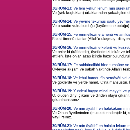
30/RÛM-13:
Ve lem yekun lehum min şurekâihim
Ve (şirk koştukları) ortaklarından şefaatçileri o
30/RÛM-14:
Ve yevme tekûmus sâatu yevmeizi
Ve o saatin vuku bulduğu (kıyâmetin koptuğu) gü
30/RÛM-15:
Fe emmellezîne âmenû ve amilûs s
Fakat âmenû olanlar (Allah’a ulaşmayı dileyenler
30/RÛM-16:
Ve emmellezîne keferû ve kezzebû b
Ve onlar ki (kâfirlerdir), âyetlerimizi inkâr ve 
ettiler). İşte onlar, azap içinde hazır bulundurul
30/RÛM-17:
Fe subhânallâhi hîne tumsûne ve 
Öyleyse akşam ve sabah vaktinde Allah’ı tesb
30/RÛM-18:
Ve lehul hamdu fîs semâvâti vel a
Ve göklerde ve yerde hamd, O’na mahsustur. İ
30/RÛM-19:
Yuhricul hayye minel meyyiti ve y
O, ölüden diriyi çıkarır ve diriden ölüyü çıkarır
çıkarılacaksınız.
30/RÛM-20:
Ve min âyâtihî en halakakum min 
Ve O’nun âyetlerinden (mucizelerinden)dir ki, s
yayılırsınız.
30/RÛM-21:
Ve min âyâtihî en halaka lekum 