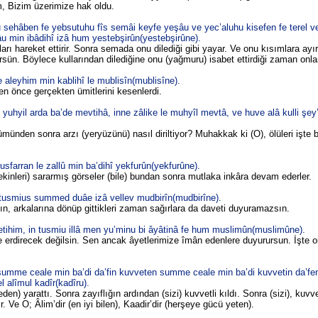
m, Bizim üzerimize hak oldu.
îru sehâben fe yebsutuhu fîs semâi keyfe yeşâu ve yec’aluhu kisefen fe terel 
şâu min ibâdihî izâ hum yestebşirûn(yestebşirûne).
utları hareket ettirir. Sonra semada onu dilediği gibi yayar. Ve onu kısımlara ayı
ün. Böylece kullarından dilediğine onu (yağmuru) isabet ettirdiği zaman onlar 
 aleyhim min kablihî le mublisîn(mublisîne).
en önce gerçekten ümitlerini kesenlerdi.
 yuhyil arda ba’de mevtihâ, inne zâlike le muhyîl mevtâ, ve huve alâ kulli şey’
münden sonra arzı (yeryüzünü) nasıl diriltiyor? Muhakkak ki (O), ölüleri işte 
usfarran le zallû min ba’dihî yekfurûn(yekfurûne).
kinleri) sararmış görseler (bile) bundan sonra mutlaka inkâra devam ederler.
 tusmius summed duâe izâ vellev mudbirîn(mudbirîne).
, arkalarına dönüp gittikleri zaman sağırlara da daveti duyuramazsın.
etihim, in tusmiu illâ men yu’minu bi âyâtinâ fe hum muslimûn(muslimûne).
te erdirecek değilsin. Sen ancak âyetlerimize îmân edenlere duyurursun. İşte o
summe ceale min ba’di da’fin kuvveten summe ceale min ba’di kuvvetin da’fe
 alîmul kadîr(kadîru).
eden) yarattı. Sonra zayıflığın ardından (sizi) kuvvetli kıldı. Sonra (sizi), kuvv
tır. Ve O; Âlim’dir (en iyi bilen), Kaadir’dir (herşeye gücü yeten).