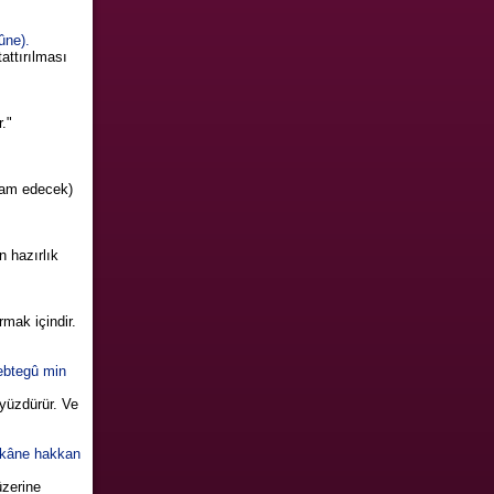
ûne).
tattırılması
."
vam edecek)
n hazırlık
rmak içindir.
tebtegû min
 yüzdürür. Ve
e kâne hakkan
üzerine