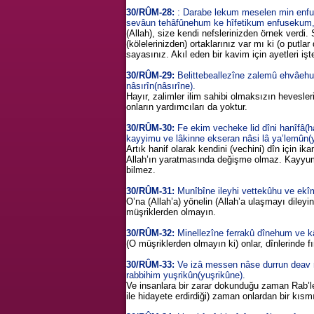
30/RÛM-28:
: Darabe lekum meselen min enfu
sevâun tehâfûnehum ke hîfetikum enfusekum, ke
(Allah), size kendi nefslerinizden örnek verdi. 
(kölelerinizden) ortaklarınız var mı ki (o putlar 
sayasınız. Akıl eden bir kavim için ayetleri işt
30/RÛM-29:
Belittebeallezîne zalemû ehvâehum
nâsırîn(nâsırîne).
Hayır, zalimler ilim sahibi olmaksızın hevesleri
onların yardımcıları da yoktur.
30/RÛM-30:
Fe ekim vecheke lid dîni hanîfâ(hanîf
kayyimu ve lâkinne ekseran nâsi lâ ya’lemûn(
Artık hanif olarak kendini (vechini) dîn için ikam
Allah’ın yaratmasında değişme olmaz. Kayyum
bilmez.
30/RÛM-31:
Munîbîne ileyhi vettekûhu ve ekîm
O’na (Allah’a) yönelin (Allah’a ulaşmayı diley
müşriklerden olmayın.
30/RÛM-32:
Minellezîne ferrakû dînehum ve kâ
(O müşriklerden olmayın ki) onlar, dînlerinde fır
30/RÛM-33:
Ve izâ messen nâse durrun deav 
rabbihim yuşrikûn(yuşrikûne).
Ve insanlara bir zarar dokunduğu zaman Rab’le
ile hidayete erdirdiği) zaman onlardan bir kısmı