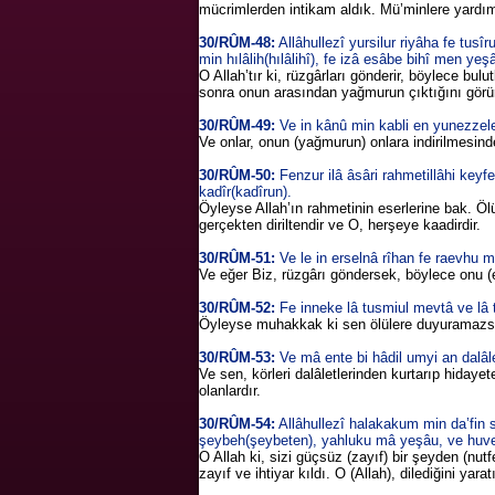
mücrimlerden intikam aldık. Mü’minlere yardı
30/RÛM-48:
Allâhullezî yursilur riyâha fe tus
min hılâlih(hılâlihî), fe izâ esâbe bihî men ye
O Allah’tır ki, rüzgârları gönderir, böylece bul
sonra onun arasından yağmurun çıktığını görürs
30/RÛM-49:
Ve in kânû min kabli en yunezzele
Ve onlar, onun (yağmurun) onlara indirilmesind
30/RÛM-50:
Fenzur ilâ âsâri rahmetillâhi keyfe
kadîr(kadîrun).
Öyleyse Allah’ın rahmetinin eserlerine bak. Ölü
gerçekten diriltendir ve O, herşeye kaadirdir.
30/RÛM-51:
Ve le in erselnâ rîhan fe raevhu m
Ve eğer Biz, rüzgârı göndersek, böylece onu (e
30/RÛM-52:
Fe inneke lâ tusmiul mevtâ ve lâ
Öyleyse muhakkak ki sen ölülere duyuramazsın
30/RÛM-53:
Ve mâ ente bi hâdil umyi an dalâl
Ve sen, körleri dalâletlerinden kurtarıp hidaye
olanlardır.
30/RÛM-54:
Allâhullezî halakakum min da’fin 
şeybeh(şeybeten), yahluku mâ yeşâu, ve huvel
O Allah ki, sizi güçsüz (zayıf) bir şeyden (nutf
zayıf ve ihtiyar kıldı. O (Allah), dilediğini yara