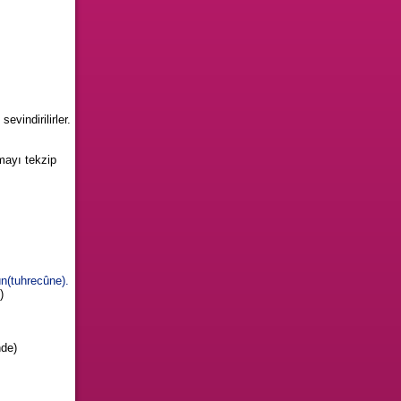
evindirilirler.
rmayı tekzip
ûn(tuhrecûne).
)
nde)