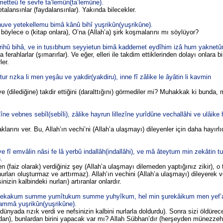
etteû fe sevfe ta’lemûn(ta’lemûne).
etalansınlar (faydalansınlar). Yakında bilecekler.
uve yetekellemu bimâ kânû bihî yuşrikûn(yuşrikûne).
de böylece o (kitap onlara), O’na (Allah’a) şirk koşmalarını mı söylüyor?
ihû bihâ, ve in tusıbhum seyyietun bimâ kaddemet eydîhim izâ hum yaknetû
erahlarlar (şımarırlar). Ve eğer, elleri ile takdim ettiklerinden dolayı onlara bi
ler.
 rızka li men yeşâu ve yakdir(yakdiru), inne fî zâlike le âyâtin li kavmin
i ve (dilediğine) takdir ettiğini (daralttığını) görmediler mi? Muhakkak ki bunda, 
ne vebnes sebîl(sebîli), zâlike hayrun lillezîne yurîdûne vechallâhi ve ulâike
arını ver. Bu, Allah’ın vechi’ni (Allah’a ulaşmayı) dileyenler için daha hayırlıdı
 fî emvâlin nâsi fe lâ yerbû indallâh(indallâhi), ve mâ âteytum min zekâtin t
.
n (faiz olarak) verdiğiniz şey (Allah’a ulaşmayı dilemeden yaptığınız zikir), o 
nurları oluşturmaz ve arttırmaz). Allah’ın vechini (Allah’a ulaşmayı) dileyerek v
inizin kalbindeki nurları) artıranlar onlardır.
zekakum summe yumîtukum summe yuhyîkum, hel min şurekâikum men yef’a
 ammâ yuşrikûn(yuşrikûne).
ı (dünyada rızık verdi ve nefsinizin kalbini nurlarla doldurdu). Sonra sizi öldüre
nızdan), bunlardan birini yapacak var mı? Allah Sübhan’dır (herşeyden münezzeh