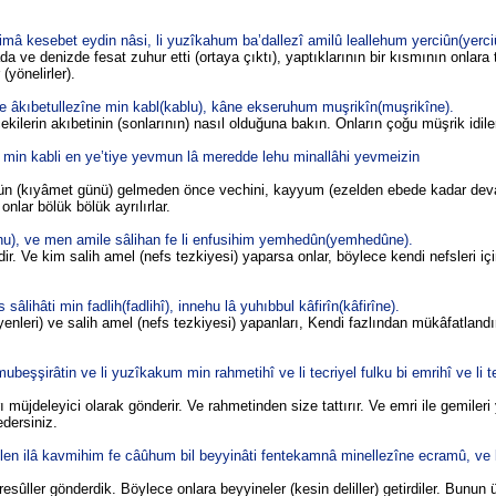
 bimâ kesebet eydin nâsi, li yuzîkahum ba’dallezî amilû leallehum yerciûn(yerci
da ve denizde fesat zuhur etti (ortaya çıktı), yaptıklarının bir kısmının onlara 
(yönelirler).
âne âkıbetullezîne min kabl(kablu), kâne ekseruhum muşrikîn(muşrikîne).
ilerin akıbetinin (sonlarının) nasıl olduğuna bakın. Onların çoğu müşrik idiler
 min kabli en ye’tiye yevmun lâ meredde lehu minallâhi yevmeizin
gün (kıyâmet günü) gelmeden önce vechini, kayyum (ezelden ebede kadar de
onlar bölük bölük ayrılırlar.
hu), ve men amile sâlihan fe li enfusihim yemhedûn(yemhedûne).
ir. Ve kim salih amel (nefs tezkiyesi) yaparsa onlar, böylece kendi nefsleri içi
âlihâti min fadlih(fadlihî), innehu lâ yuhıbbul kâfirîn(kâfirîne).
yenleri) ve salih amel (nefs tezkiyesi) yapanları, Kendi fazlından mükâfatlandı
ubeşşirâtin ve li yuzîkakum min rahmetihî ve li tecriyel fulku bi emrihî ve li 
rı müjdeleyici olarak gönderir. Ve rahmetinden size tattırır. Ve emri ile gemileri
edersiniz.
ulen ilâ kavmihim fe câûhum bil beyyinâti fentekamnâ minellezîne ecramû, v
sûller gönderdik. Böylece onlara beyyineler (kesin deliller) getirdiler. Bunun 