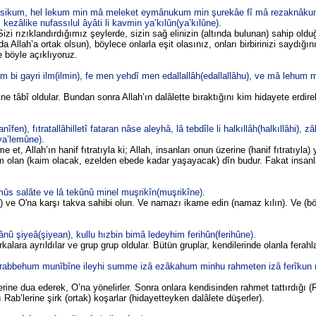
sikum, hel lekum min mâ meleket eymânukum min şurekâe fî mâ rezaknâkum
zâlike nufassılul âyâti li kavmin ya’kılûn(ya’kılûne).
Sizi rızıklandırdığımız şeylerde, sizin sağ elinizin (altında bulunan) sahip old
da Allah’a ortak olsun), böylece onlarla eşit olasınız, onları birbirinizi saydığın
e böyle açıklıyoruz.
 bi gayri ilm(ilmin), fe men yehdî men edallallâh(edallallâhu), ve mâ lehum 
ne tâbî oldular. Bundan sonra Allah’ın dalâlette bıraktığını kim hidayete erdireb
en), fıtratallâhilletî fataran nâse aleyhâ, lâ tebdîle li halkıllâh(halkıllâhi), zâ
ya’lemûne).
e et, Allah’ın hanif fıtratıyla ki; Allah, insanları onun üzerine (hanif fıtratıyla) 
 olan (kaim olacak, ezelden ebede kadar yaşayacak) dîn budur. Fakat insanl
ûs salâte ve lâ tekûnû minel muşrikîn(muşrikîne).
in) ve O'na karşı takva sahibi olun. Ve namazı ikame edin (namaz kılın). Ve (b
nû şiyeâ(şiyean), kullu hızbin bimâ ledeyhim ferihûn(ferihûne).
kalara ayrıldılar ve grup grup oldular. Bütün gruplar, kendilerinde olanla ferahla
rabbehum munîbîne ileyhi summe izâ ezâkahum minhu rahmeten izâ ferîkun
rine dua ederek, O’na yönelirler. Sonra onlara kendisinden rahmet tattırdığı
 Rab’lerine şirk (ortak) koşarlar (hidayetteyken dalâlete düşerler).