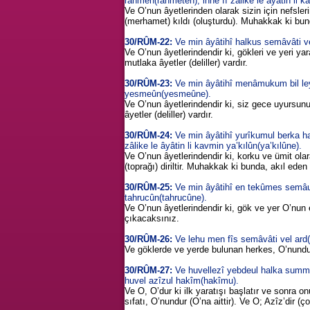
rahmeh(rahmeten), inne fî zâlike le âyâtin li 
Ve O’nun âyetlerinden olarak sizin için nefsle
(merhamet) kıldı (oluşturdu). Muhakkak ki bunda
30/RÛM-22:
Ve min âyâtihî halkus semâvâti vel 
Ve O’nun âyetlerindendir ki, gökleri ve yeri yara
mutlaka âyetler (deliller) vardır.
30/RÛM-23:
Ve min âyâtihî menâmukum bil leyli
yesmeûn(yesmeûne).
Ve O’nun âyetlerindendir ki, siz gece uyursun
âyetler (deliller) vardır.
30/RÛM-24:
Ve min âyâtihî yurîkumul berka ha
zâlike le âyâtin li kavmin ya’kılûn(ya’kılûne).
Ve O’nun âyetlerindendir ki, korku ve ümit ola
(toprağı) diriltir. Muhakkak ki bunda, akıl eden 
30/RÛM-25:
Ve min âyâtihî en tekûmes semâu 
tahrucûn(tahrucûne).
Ve O’nun âyetlerindendir ki, gök ve yer O’nun 
çıkacaksınız.
30/RÛM-26:
Ve lehu men fîs semâvâti vel ard(a
Ve göklerde ve yerde bulunan herkes, O’nundur
30/RÛM-27:
Ve huvellezî yebdeul halka summe 
huvel azîzul hakîm(hakîmu).
Ve O, O’dur ki ilk yaratışı başlatır ve sonra o
sıfatı, O’nundur (O’na aittir). Ve O; Azîz’dir 