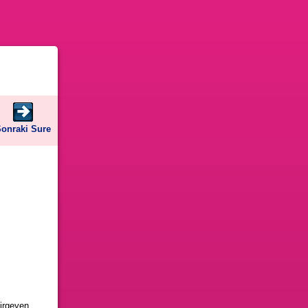
onraki Sure
sirgeyen,