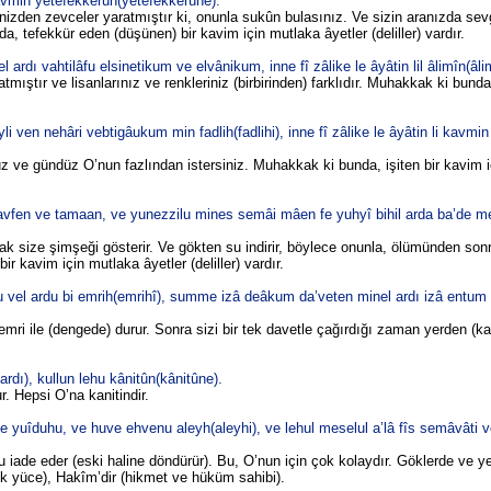
kavmin yetefekkerûn(yetefekkerûne).
rinizden zevceler yaratmıştır ki, onunla sukûn bulasınız. Ve sizin aranızda se
, tefekkür eden (düşünen) bir kavim için mutlaka âyetler (deliller) vardır.
ardı vahtilâfu elsinetikum ve elvânikum, inne fî zâlike le âyâtin lil âlimîn(âli
tmıştır ve lisanlarınız ve renkleriniz (birbirinden) farklıdır. Muhakkak ki bunda,
 ven nehâri vebtigâukum min fadlih(fadlihi), inne fî zâlike le âyâtin li kavmin
uz ve gündüz O’nun fazlından istersiniz. Muhakkak ki bunda, işiten bir kavim 
vfen ve tamaan, ve yunezzilu mines semâi mâen fe yuhyî bihil arda ba’de mev
rak size şimşeği gösterir. Ve gökten su indirir, böylece onunla, ölümünden sonr
bir kavim için mutlaka âyetler (deliller) vardır.
vel ardu bi emrih(emrihî), summe izâ deâkum da’veten minel ardı izâ entum
emri ile (dengede) durur. Sonra sizi bir tek davetle çağırdığı zaman yerden (ka
rdı), kullun lehu kânitûn(kânitûne).
. Hepsi O’na kanitindir.
yuîduhu, ve huve ehvenu aleyh(aleyhi), ve lehul meselul a’lâ fîs semâvâti ve
nu iade eder (eski haline döndürür). Bu, O’nun için çok kolaydır. Göklerde ve y
(çok yüce), Hakîm’dir (hikmet ve hüküm sahibi).