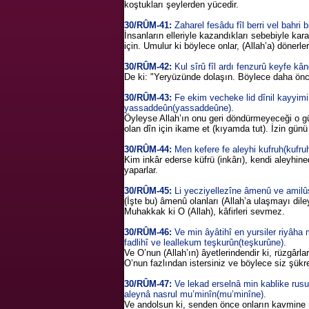
koştukları şeylerden yücedir.
30/RÛM-41:
Zaharel fesâdu fîl berri vel bahri
İnsanların elleriyle kazandıkları sebebiyle kara
için. Umulur ki böylece onlar, (Allah’a) dönerler 
30/RÛM-42:
Kul sîrû fîl ardı fenzurû keyfe k
De ki: "Yeryüzünde dolaşın. Böylece daha öncek
30/RÛM-43:
Fe ekim vecheke lid dînil kayyimi
yassaddeûn(yassaddeûne).
Öyleyse Allah’ın onu geri döndürmeyeceği o 
olan dîn için ikame et (kıyamda tut). İzin günü 
30/RÛM-44:
Men kefere fe aleyhi kufruh(kufru
Kim inkâr ederse küfrü (inkârı), kendi aleyhined
yaparlar.
30/RÛM-45:
Li yecziyellezîne âmenû ve amilûs s
(İşte bu) âmenû olanları (Allah’a ulaşmayı dile
Muhakkak ki O (Allah), kâfirleri sevmez.
30/RÛM-46:
Ve min âyâtihî en yursiler riyâha m
fadlihî ve leallekum teşkurûn(teşkurûne).
Ve O’nun (Allah’ın) âyetlerindendir ki, rüzgârla
O’nun fazlından istersiniz ve böylece siz şükr
30/RÛM-47:
Ve lekad erselnâ min kablike rus
aleynâ nasrul mu’minîn(mu’minîne).
Ve andolsun ki, senden önce onların kavmine re