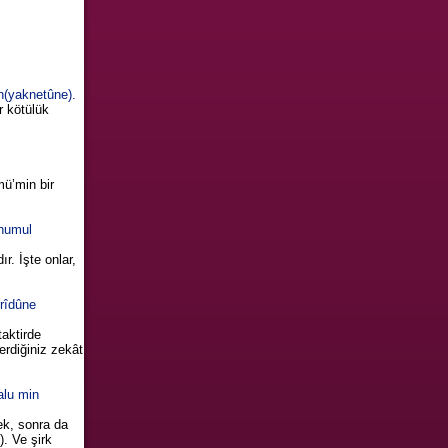
n(yaknetûne).
r kötülük
mü’min bir
 humul
r. İşte onlar,
urîdûne
taktirde
erdiğiniz zekât
lu min
cek, sonra da
). Ve şirk