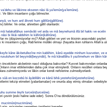
hu va’dehu ve lâkinne ekseren nâsi lâ ya’lemûn(ya’lemûne).
. Ve lâkin insanların çoğu bilmezler.
yâ, ve hum anil âhıreti hum gâfilûn(gâfilûne).
bilirler. Ve onlar, ahiretten gâfil olanlardır.
 mâ halakallâhus semâvâti vel arda ve mâ beynehumâ illâ bil hakkı ve ecelin
 bi likâi rabbihim le kâfirûn(kâfirûne).
lar mı (düşünmüyorlar mı)? Allah gökleri ve yeri ve ikisinin arasındaki şeyleri
k ki insanların çoğu, Rab’lerine mülâki olmayı (hayatta iken ruhlarını Allah’a u
û keyfe kâne âkıbetullezîne min kablihim, kânû eşedde minhum kuvveten, ve e
uluhum bil beyyinât(beyyinâti), fe mâ kânallâhu li yazlimehum ve lâkin k
n öncekilerin akıbetinin nasıl olduğuna baksınlar? Kuvvet bakımından onlard
 Onların imar ettiklerinden daha çok imar etmişlerdi. Onların resûlleri onlara be
, onlara zulmetmiyordu ve lâkin onlar kendi nefslerine zulmediyorlardı.
sûâ en kezzebû bi âyâtillâhi ve kânû bihâ yestehziûn(yestehziûne).
yetlerini tekzip etmeleri (yalanlamaları) ve onunla alay etmiş olmaları sebebiyl
hu summe ileyhi turceûn(turceûne).
ri çevirir (eski haline iade eder). Sonra O’na döndürülürsünüz.
l mucrimûn(mucrimûne).
 gün, mücrimler cennetten ümitlerini keserler.