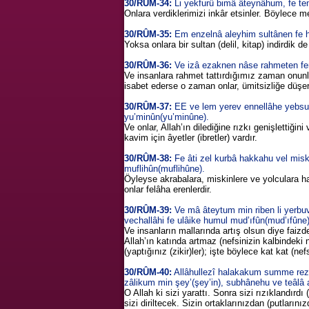
30/RÛM-34:
Li yekfurû bimâ âteynâhum, fe tem
Onlara verdiklerimizi inkâr etsinler. Böylece m
30/RÛM-35:
Em enzelnâ aleyhim sultânen fe h
Yoksa onlara bir sultan (delil, kitap) indirdik 
30/RÛM-36:
Ve izâ ezaknen nâse rahmeten fer
Ve insanlara rahmet tattırdığımız zaman onunla f
isabet ederse o zaman onlar, ümitsizliğe düşer
30/RÛM-37:
EE ve lem yerev ennellâhe yebsutur
yu’minûn(yu’minûne).
Ve onlar, Allah’ın dilediğine rızkı genişlettiğin
kavim için âyetler (ibretler) vardır.
30/RÛM-38:
Fe âti zel kurbâ hakkahu vel miskî
muflihûn(muflihûne).
Öyleyse akrabalara, miskinlere ve yolculara hakl
onlar felâha erenlerdir.
30/RÛM-39:
Ve mâ âteytum min riben li yerbuve
vechallâhi fe ulâike humul mud’ıfûn(mud’ıfûne)
Ve insanların mallarında artış olsun diye faizde
Allah’ın katında artmaz (nefsinizin kalbindeki 
(yaptığınız (zikir)ler); işte böylece kat kat (nefs
30/RÛM-40:
Allâhullezî halakakum summe re
zâlikum min şey’(şey’in), subhânehu ve teâlâ
O Allah ki sizi yarattı. Sonra sizi rızıklandırd
sizi diriltecek. Sizin ortaklarınızdan (putları