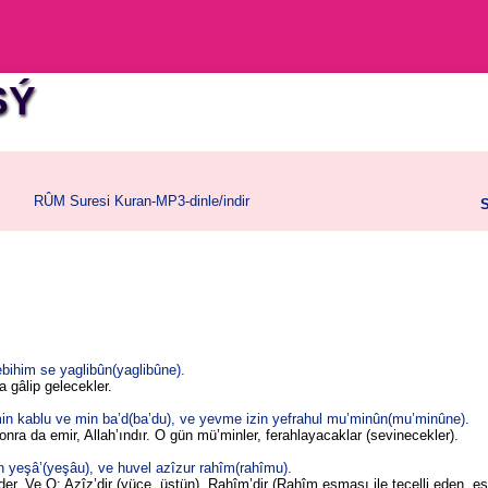
SÝ
RÛM Suresi Kuran-MP3-dinle/indir
S
bihim se yaglibûn(yaglibûne).
a gâlip gelecekler.
ru min kablu ve min ba’d(ba’du), ve yevme izin yefrahul mu’minûn(mu’minûne).
nra da emir, Allah’ındır. O gün mü’minler, ferahlayacaklar (sevinecekler).
en yeşâ’(yeşâu), ve huvel azîzur rahîm(rahîmu).
 eder. Ve O; Azîz’dir (yüce, üstün), Rahîm’dir (Rahîm esması ile tecelli eden, e