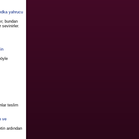
vedka yahrucu
rır, bundan
sevinirler.
in
böyle
nlar teslim
n ve
etin ardından