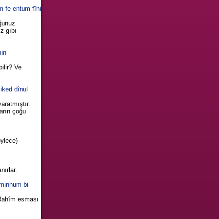
 fe entum fîhi
uğunuz
ız gıbı
min
ilir? Ve
liked dînul
yaratmıştır.
arın çoğu
öylece)
nırlar.
 minhum bi
 (Rahîm esması