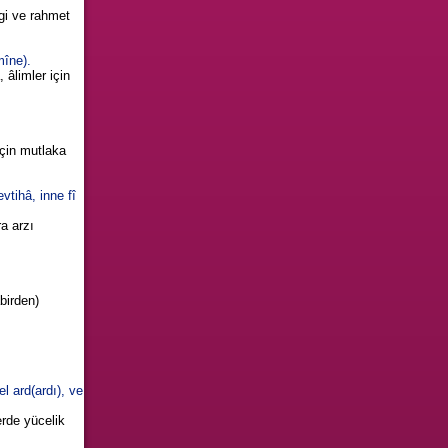
vgi ve rahmet
mîne).
 âlimler için
için mutlaka
tihâ, inne fî
a arzı
birden)
l ard(ardı), ve
erde yücelik