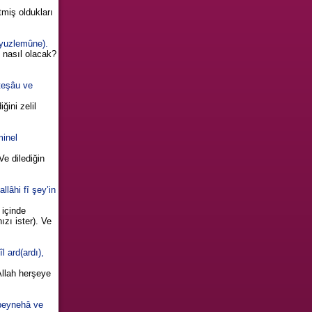
tmiş oldukları
(yuzlemûne).
i nasıl olacak?
teşâu ve
ğini zelil
minel
e dilediğin
llâhi fî şey’in
 içinde
ızı ister). Ve
 ard(ardı),
 Allah herşeye
 beynehâ ve