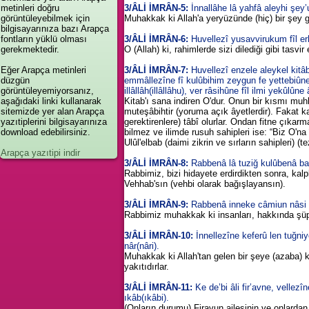
metinleri doğru
3/ÂLİ İMRÂN-5:
İnnallâhe lâ yahfâ aleyhi şey’u
görüntüleyebilmek için
Muhakkak ki Allah'a yeryüzünde (hiç) bir şey g
bilgisayarınıza bazı Arapça
fontların yüklü olması
3/ÂLİ İMRÂN-6:
Huvellezî yusavvirukum fîl erh
gerekmektedir.
O (Allah) ki, rahimlerde sizi dilediği gibi tasvir
Eğer Arapça metinleri
3/ÂLİ İMRÂN-7:
Huvellezî enzele aleykel kit
düzgün
emmâllezîne fî kulûbihim zeygun fe yettebiûne 
görüntüleyemiyorsanız,
illâllâh(illâllâhu), ver râsihûne fîl ilmi yekûlû
aşağıdaki linki kullanarak
Kitab'ı sana indiren O'dur. Onun bir kısmı muhk
sitemizde yer alan Arapça
muteşâbihtir (yoruma açık âyetlerdir). Fakat ka
yazıtiplerini bilgisayarınıza
gerektirenlere) tâbî olurlar. Ondan fitne çıkarm
download edebilirsiniz.
bilmez ve ilimde rusuh sahipleri ise: “Biz O'n
Ulûl'elbab (daimi zikrin ve sırların sahipleri) (t
Arapça yazıtipi indir
3/ÂLİ İMRÂN-8:
Rabbenâ lâ tuziğ kulûbenâ ba
Rabbimiz, bizi hidayete erdirdikten sonra, kal
Vehhab'sın (vehbi olarak bağışlayansın).
3/ÂLİ İMRÂN-9:
Rabbenâ inneke câmiun nâsi li 
Rabbimiz muhakkak ki insanları, hakkında şü
3/ÂLİ İMRÂN-10:
İnnellezîne keferû len tuğn
nâr(nâri).
Muhakkak ki Allah'tan gelen bir şeye (azaba) kar
yakıtıdırlar.
3/ÂLİ İMRÂN-11:
Ke de’bi âli fir’avne, vellez
ıkâb(ıkâbi).
(Onların durumu) Firavun ailesinin ve onlardan 