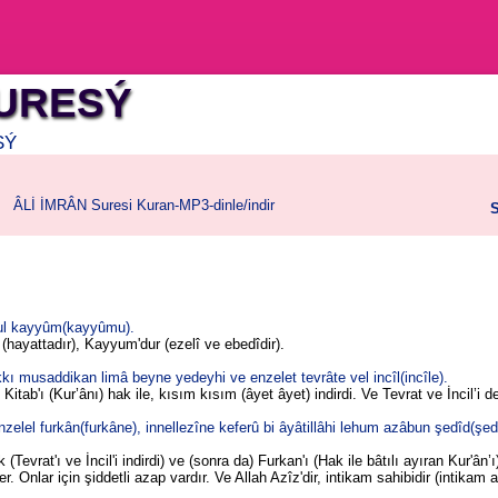
SURESÝ
SÝ
ÂLİ İMRÂN Suresi Kuran-MP3-dinle/indir
S
yyul kayyûm(kayyûmu).
 (hayattadır), Kayyum'dur (ezelî ve ebedîdir).
kı musaddikan limâ beyne yedeyhi ve enzelet tevrâte vel incîl(incîle).
Kitab'ı (Kur’ânı) hak ile, kısım kısım (âyet âyet) indirdi. Ve Tevrat ve İncil’i de
zelel furkân(furkâne), innellezîne keferû bi âyâtillâhi lehum azâbun şedîd(şed
(Tevrat'ı ve İncil'i indirdi) ve (sonra da) Furkan'ı (Hak ile bâtılı ayıran Kur'ân’ı)
er. Onlar için şiddetli azap vardır. Ve Allah Azîz'dir, intikam sahibidir (intikam a