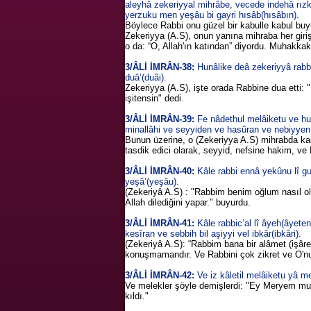
aleyhâ zekeriyyal mihrâbe, vecede indehâ rızkâ
yerzuku men yeşâu bi gayri hısâb(hısâbın).
Böylece Rabbi onu güzel bir kabulle kabul buyur
Zekeriyya (A.S), onun yanına mihraba her giriş
o da: “O, Allah'ın katından” diyordu. Muhakkak k
3/ÂLİ İMRÂN-38:
Hunâlike deâ zekeriyyâ rabbe
duâ’(duâi).
Zekeriyya (A.S), işte orada Rabbine dua etti:
işitensin" dedi.
3/ÂLİ İMRÂN-39:
Fe nâdethul melâiketu ve huv
minallâhi ve seyyiden ve hasûran ve nebiyyen 
Bunun üzerine, o (Zekeriyya A.S) mihrabda kaim 
tasdik edici olarak, seyyid, nefsine hakim, ve Ne
3/ÂLİ İMRÂN-40:
Kâle rabbi ennâ yekûnu lî gu
yeşâ’(yeşâu).
(Zekeriyâ A.S) : "Rabbim benim oğlum nasıl olur
Allah dilediğini yapar." buyurdu.
3/ÂLİ İMRÂN-41:
Kâle rabbic’al lî âyeh(âyete
kesîran ve sebbih bil aşiyyi vel ibkâr(ibkâri).
(Zekeriyâ A.S): “Rabbim bana bir alâmet (işâret
konuşmamandır. Ve Rabbini çok zikret ve O'nu
3/ÂLİ İMRÂN-42:
Ve iz kâletil melâiketu yâ me
Ve melekler şöyle demişlerdi: "Ey Meryem muhak
kıldı."