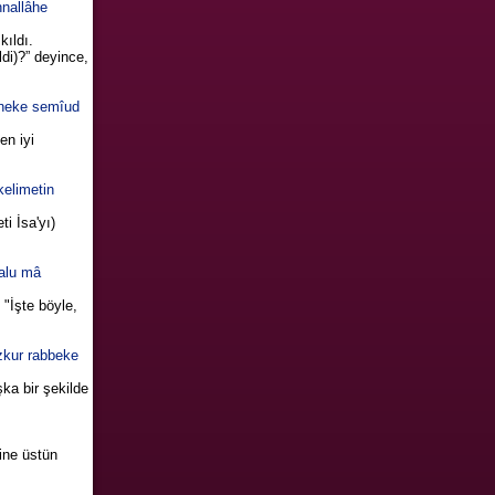
nnallâhe
kıldı.
di)?” deyince,
inneke semîud
en iyi
kelimetin
i İsa'yı)
’alu mâ
 "İşte böyle,
ezkur rabbeke
şka bir şekilde
ine üstün