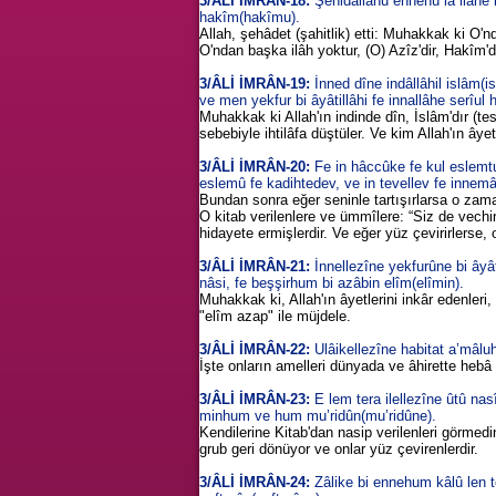
3/ÂLİ İMRÂN-18:
Şehidallâhu ennehû lâ ilâhe il
hakîm(hakîmu).
Allah, şehâdet (şahitlik) etti: Muhakkak ki O'nd
O'ndan başka ilâh yoktur, (O) Azîz'dir, Hakîm'di
3/ÂLİ İMRÂN-19:
İnned dîne indâllâhil islâm(
ve men yekfur bi âyâtillâhi fe innallâhe serîul 
Muhakkak ki Allah'ın indinde dîn, İslâm'dır (tes
sebebiyle ihtilâfa düştüler. Ve kim Allah'ın âye
3/ÂLİ İMRÂN-20:
Fe in hâccûke fe kul eslemtu 
eslemû fe kadihtedev, ve in tevellev fe innemâ 
Bundan sonra eğer seninle tartışırlarsa o zaman
O kitab verilenlere ve ümmîlere: “Siz de vechini
hidayete ermişlerdir. Ve eğer yüz çevirirlerse,
3/ÂLİ İMRÂN-21:
İnnellezîne yekfurûne bi âyât
nâsi, fe beşşirhum bi azâbin elîm(elîmin).
Muhakkak ki, Allah'ın âyetlerini inkâr edenleri,
"elîm azap" ile müjdele.
3/ÂLİ İMRÂN-22:
Ulâikellezîne habitat a’mâluh
İşte onların amelleri dünyada ve âhirette hebâ 
3/ÂLİ İMRÂN-23:
E lem tera ilellezîne ûtû na
minhum ve hum mu’ridûn(mu’ridûne).
Kendilerine Kitab'dan nasip verilenleri görmedi
grub geri dönüyor ve onlar yüz çevirenlerdir.
3/ÂLİ İMRÂN-24:
Zâlike bi ennehum kâlû len 