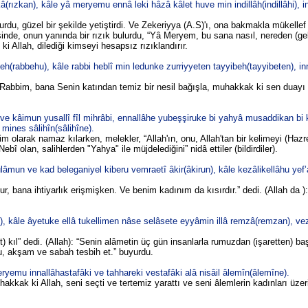
(rızkan), kâle yâ meryemu ennâ leki hâzâ kâlet huve min indillâh(indillâhi), i
du, güzel bir şekilde yetiştirdi. Ve Zekeriyya (A.S)'ı, ona bakmakla mükellef 
inde, onun yanında bir rızık bulurdu, “Yâ Meryem, bu sana nasıl, nereden (gel
i Allah, dilediği kimseyi hesapsız rızıklandırır.
h(rabbehu), kâle rabbi heblî min ledunke zurriyyeten tayyibeh(tayyibeten), 
 "Rabbim, bana Senin katından temiz bir nesil bağışla, muhakkak ki sen duayı 
e kâimun yusallî fîl mihrâbi, ennallâhe yubeşşiruke bi yahyâ musaddikan bi 
mines sâlihîn(sâlihîne).
olarak namaz kılarken, melekler, “Allah'ın, onu, Allah'tan bir kelimeyi (Hazret
bî olan, salihlerden "Yahya" ile müjdelediğini” nidâ ettiler (bildirdiler).
lâmun ve kad beleganiyel kiberu vemraetî âkir(âkirun), kâle kezâlikellâhu yef
, bana ihtiyarlık erişmişken. Ve benim kadınım da kısırdır.” dedi. (Allah da ):
n), kâle âyetuke ellâ tukellimen nâse selâsete eyyâmin illâ remzâ(remzan), v
) kıl” dedi. (Allah): “Senin alâmetin üç gün insanlarla rumuzdan (işaretten) ba
, akşam ve sabah tesbih et.” buyurdu.
ryemu innallâhastafâki ve tahhareki vestafâki alâ nisâil âlemîn(âlemîne).
kak ki Allah, seni seçti ve tertemiz yarattı ve seni âlemlerin kadınları üzer