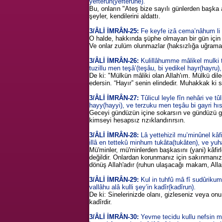
yefterûn(yefterûne).
Bu, onların "Ateş bize sayılı günlerden başka 
şeyler, kendilerini aldattı.
3/ÂLİ İMRÂN-25:
Fe keyfe izâ cema’nâhum li 
O halde, hakkında şüphe olmayan bir gün için o
Ve onlar zulüm olunmazlar (haksızlığa uğramaz
3/ÂLİ İMRÂN-26:
Kulillâhumme mâlikel mulki 
tuzillu men teşâ’(teşâu, bi yedikel hayr(hayru),
De ki: "Mülkün mâliki olan Allah'ım. Mülkü diledi
edersin. “Hayır” senin elindedir. Muhakkak ki 
3/ÂLİ İMRÂN-27:
Tûlicul leyle fîn nehâri ve tû
hayy(hayyi), ve terzuku men teşâu bi gayri hı
Geceyi gündüzün içine sokarsın ve gündüzü gece
kimseyi hesapsız rızıklandırırsın.
3/ÂLİ İMRÂN-28:
Lâ yettehizil mu’minûnel kâfi
illâ en tettekû minhum tukâta(tukâten), ve yuh
Mü'minler, mü'minlerden başkasını (yani) kâfir
değildir. Onlardan korunmanız için sakınmanız (
dönüş Allah'adır (ruhun ulaşacağı makam, Allah'
3/ÂLİ İMRÂN-29:
Kul in tuhfû mâ fî sudûrikum
vallâhu alâ kulli şey’in kadîr(kadîrun).
De ki: Sinelerinizde olanı, gizleseniz veya onu 
kadîrdir.
3/ÂLİ İMRÂN-30:
Yevme tecidu kullu nefsin m