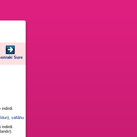
onraki Sure
 indirdi.
îdun), vallâhu
 indirdi.
landır).