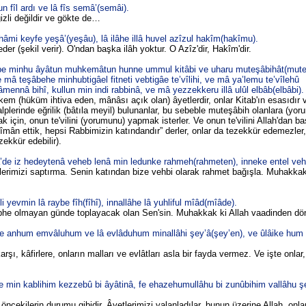
n fîl ardı ve lâ fîs semâ’(semâi).
izli değildir ve gökte de…
âmi keyfe yeşâ’(yeşâu), lâ ilâhe illâ huvel azîzul hakîm(hakîmu).
 eder (şekil verir). O'ndan başka ilâh yoktur. O Azîz'dir, Hakîm'dir.
âbe minhu âyâtun muhkemâtun hunne ummul kitâbi ve uharu muteşâbihât(muteş
mâ teşâbehe minhubtigâel fitneti vebtigâe te’vîlihi, ve mâ ya’lemu te’vîlehû
ne âmennâ bihî, kullun min indi rabbinâ, ve mâ yezzekkeru illâ ulûl elbâb(elbâbi).
em (hüküm ihtiva eden, mânâsı açık olan) âyetlerdir, onlar Kitab'ın esasıdır ve
lplerinde eğrilik (bâtıla meyil) bulunanlar, bu sebeble muteşâbih olanlara (yor
ak için, onun te'vilini (yorumunu) yapmak isterler. Ve onun te'vilini Allah'dan 
a îmân ettik, hepsi Rabbimizin katındandır” derler, onlar da tezekkür edemezle
ezekkür edebilir).
’de iz hedeytenâ veheb lenâ min ledunke rahmeh(rahmeten), inneke entel ve
plerimizi saptırma. Senin katından bize vehbi olarak rahmet bağışla. Muhakkak
yevmin lâ raybe fîh(fîhî), innallâhe lâ yuhliful mîâd(mîâde).
phe olmayan günde toplayacak olan Sen'sin. Muhakkak ki Allah vaadinden d
iye anhum emvâluhum ve lâ evlâduhum minallâhi şey’â(şey’en), ve ûlâike hu
şı, kâfirlere, onların malları ve evlâtları asla bir fayda vermez. Ve işte onlar,
îne min kablihim kezzebû bi âyâtinâ, fe ehazehumullâhu bi zunûbihim vallâhu ş
öncekilerin durumu gibidir. Âyetlerimizi yalanladılar, bunun üzerine Allah, onla