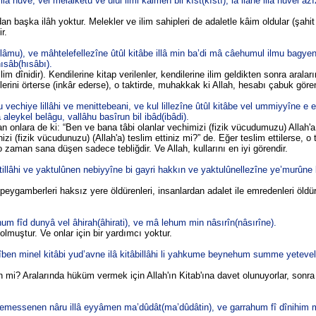
lâ huve, vel melâiketu ve ulûl ilmi kâimen bil kıst(kıstı), lâ ilâhe illâ huvel azî
an başka ilâh yoktur. Melekler ve ilim sahipleri de adaletle kâim oldular (şahit 
r.
islâmu), ve mâhtelefellezîne ûtûl kitâbe illâ min ba’di mâ câehumul ilmu bagy
hısâb(hısâbı).
lim dînidir). Kendilerine kitap verilenler, kendilerine ilim geldikten sonra arala
tlerini örterse (inkâr ederse), o taktirde, muhakkak ki Allah, hesabı çabuk gören
vechiye lillâhi ve menittebeani, ve kul lillezîne ûtûl kitâbe vel ummiyyîne e 
aleykel belâgu, vallâhu basîrun bil ibâd(ibâdi).
 onlara de ki: “Ben ve bana tâbi olanlar vechimizi (fizik vücudumuzu) Allah'a 
zi (fizik vücudunuzu) (Allah'a) teslim ettiniz mi?” de. Eğer teslim ettilerse, o t
 o zaman sana düşen sadece tebliğdir. Ve Allah, kullarını en iyi görendir.
illâhi ve yaktulûnen nebiyyîne bi gayri hakkın ve yaktulûnellezîne ye’murûne 
 peygamberleri haksız yere öldürenleri, insanlardan adalet ile emredenleri öldür
um fîd dunyâ vel âhirah(âhirati), ve mâ lehum min nâsırîn(nâsırîne).
olmuştur. Ve onlar için bir yardımcı yoktur.
sîben minel kitâbi yud’avne ilâ kitâbillâhi li yahkume beynehum summe yetevel
n mi? Aralarında hüküm vermek için Allah'ın Kitab'ına davet olunuyorlar, sonra
temessenen nâru illâ eyyâmen ma’dûdât(ma’dûdâtin), ve garrahum fî dînihim