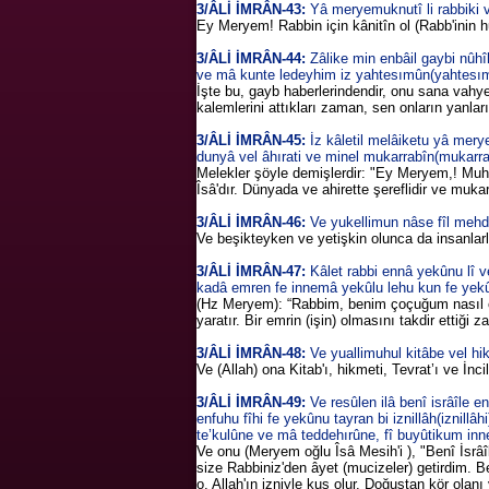
3/ÂLİ İMRÂN-43:
Yâ meryemuknutî li rabbiki v
Ey Meryem! Rabbin için kânitîn ol (Rabb'inin hu
3/ÂLİ İMRÂN-44:
Zâlike min enbâil gaybi nûh
ve mâ kunte ledeyhim iz yahtesımûn(yahtesı
İşte bu, gayb haberlerindendir, onu sana vahye
kalemlerini attıkları zaman, sen onların yanları
3/ÂLİ İMRÂN-45:
İz kâletil melâiketu yâ mer
dunyâ vel âhırati ve minel mukarrabîn(mukarra
Melekler şöyle demişlerdir: "Ey Meryem,! Muha
Îsâ'dır. Dünyada ve ahirette şereflidir ve mukar
3/ÂLİ İMRÂN-46:
Ve yukellimun nâse fîl mehdi
Ve beşikteyken ve yetişkin olunca da insanlarl
3/ÂLİ İMRÂN-47:
Kâlet rabbi ennâ yekûnu lî v
kadâ emren fe innemâ yekûlu lehu kun fe yek
(Hz Meryem): “Rabbim, benim çoçuğum nasıl olu
yaratır. Bir emrin (işin) olmasını takdir ettiği
3/ÂLİ İMRÂN-48:
Ve yuallimuhul kitâbe vel hikm
Ve (Allah) ona Kitab'ı, hikmeti, Tevrat’ı ve İnci
3/ÂLİ İMRÂN-49:
Ve resûlen ilâ benî isrâîle e
enfuhu fîhi fe yekûnu tayran bi iznillâh(iznillâ
te’kulûne ve mâ teddehırûne, fî buyûtikum inn
Ve onu (Meryem oğlu Îsâ Mesih'i ), "Benî İsrâîl
size Rabbiniz'den âyet (mucizeler) getirdim. 
o, Allah'ın izniyle kuş olur. Doğuştan kör olanı v