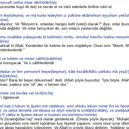
escudî verkai mear râkiîn(râkiîne).
zurunda huşû ile dur) ve secde et ve rukû edenlerle birlikte rukû et.
îhi ileyk(ileyke), ve mâ kunte ledeyhim iz yulkûne eklâmehum eyyuhum yekf
mûne).
diyoruz. Ve “Meryem'e, onlardan hangisi kefil (vekil) olacak?” diye, onlar (kur
nda değildin. Ve onlar tartışırken de, sen onların yanlarında değildin.
yemu innallâhe yubeşşiruki bi kelimetin minhu, ismuhul mesîhu îsebnu meryem
bîne).
kkak ki Allah, Kendinden bir kelime ile seni müjdeliyor. Onun ismi "Mesih, 
rebinlerdendir."
 ve kehlen ve mines sâlihîn(sâlihîne).
a konuşacak. Ve o sâlihlerdendir.
eledun ve lem yemsesnî beşer(beşerun), kâle kezâlikillâhu yahluku mâ yeşâ’(
ûn(yekûnu).
r? Bana bir beşer dokunmadı” dedi. (Allah şöyle buyurdu): “İşte böyle, Allah 
 zaman, sadece ona “ol!” der, o hemen olur.”
ete vet tevrâte vel incîl(incîle).
l’i öğretecek.
nnî kad ci’tukum bi âyetin min rabbikum, ennî ehluku lekum minet tîni ke heyeti
hi), ve ubriul ekmehe vel ebrasa ve uhyîl mevtâ bi iznillâh(iznillâhi), ve unebb
e fî zâlike le âyeten lekum in kuntum mu’minîn(mu’minîne).
'e (İsrailoğulları’na)" resûl olarak gönderecek. (Onlara şöyle diyecek): “Muha
Ben gerçekten size nemli topraktan kuş heykeli yaparım, sonra onun içine üfl
e abraş hastalığını iyileştiririm. Ve Allah’ın izniyle ölüyü diriltirim. Yediğiniz ş