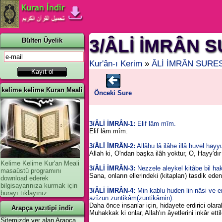
3/ÂLİ İMRÂN 
Bülten Üyelik
Kur'ân-ı Kerim
»
ÂLİ İMRÂN SURE
kelime kelime Kuran Meali
Önceki Sure
3/ÂLİ İMRÂN-1:
Elif lâm mîm.
Elif lâm mîm.
3/ÂLİ İMRÂN-2:
Allâhu lâ ilâhe illâ huvel ha
Allah ki, O'ndan başka ilâh yoktur, O, Hayy'dır
Kelime Kelime Kur'an Meali
3/ÂLİ İMRÂN-3:
Nezzele aleykel kitâbe bil hak
masaüstü programını
Sana, onların ellerindeki (kitapları) tasdik eden 
download ederek
bilgisayarınıza kurmak için
3/ÂLİ İMRÂN-4:
Min kablu huden lin nâsi ve en
burayı tıklayınız.
azîzun zuntikâm(zuntikâmin).
Daha önce insanlar için, hidayete erdirici olarak 
Arapça yazıtipi indir
Muhakkak ki onlar, Allah'ın âyetlerini inkâr ettil
Sitemizde yer alan Arapça