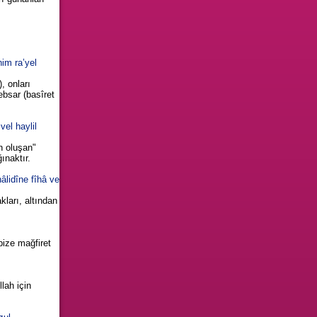
him ra’yel
), onları
 ebsar (basîret
vel haylil
en oluşan"
ınaktır.
âlidîne fîhâ ve
kları, altından
bize mağfiret
llah için