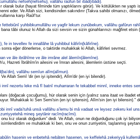
ullâhu nefseh(nefsehu), vallâhu raûfun bil ıbâd(ıbâdi).
 olarak bulur (hayat filminde tüm yaptıklarını görür). Ve kötülükten ne yaptı i
enni eder. Ve Allah sizi, kendisinden sakındırır (Takva sahibi olmanızı, ölme
kullarına karşı Raûf’tur.
e fettebiûnî yuhbibkumullâhu ve yagfir lekum zunûbekum, vallâhu gafûrun rah
e bana tâbi olunuz ki Allah da sizi sevsin ve sizin günahlarınızı mağfiret etsin
, fe in tevellev fe innallâhe lâ yuhibbul kâfirîn(kâfirîne).
n sonra eğer dönerlerse, o taktirde muhakkak ki Allah, kâfirleri sevmez.
n ve âle ibrâhîme ve âle imrâne alel âlemîn(âlemîne).
u, Hazreti İbrâhîm'in ailesini ve İmran ailesini, âlemlerin üstüne seçti.
(ba’din), vallâhu semîun alîm(alîmun).
Ve Allah Semî 'dir (en iyi işitendir), Alîm'dir (en iyi bilendir).
i innî nezertu leke mâ fî batnî muharraran fe tekabbel minnî, inneke entes se
anı (doğacak çocuğumu), hür olarak senin için (yalnız sana itaat ve ibadet et
yur. Muhakkak ki Sen Semi'sin (en iyi işitensin), Alîm'sin (en iyi bilensin)." d
i innî vada’tuhâ unsâ vallâhu a’lemu bi mâ vadaat ve leysez zekeru kel unsâ
urriyyetehâ mineş şeytânir racîm(racîmi).
nu kız olarak doğurdum” dedi. Ve Allah, onun ne doğurduğunu çok iyi biliyor
e isimlendirdim ve muhakkak ki ben, onu ve onun zurriyetini, taşlanmış şeyt
abûlin hasenin ve enbetehâ nebâten hasenen, ve keffelehâ zekeriyyâ kullem