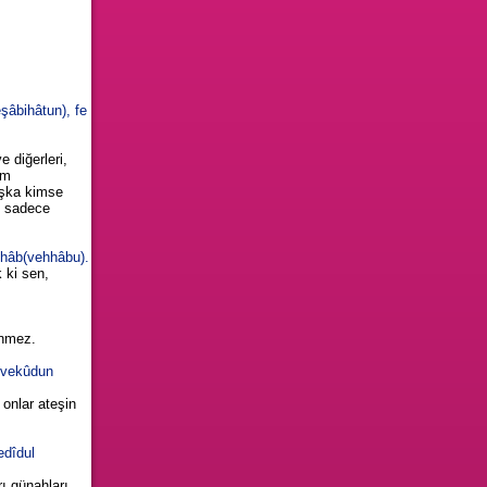
âbihâtun), fe
 diğerleri,
um
başka kimse
r, sadece
hhâb(vehhâbu).
 ki sen,
önmez.
m vekûdun
 onlar ateşin
edîdul
rı günahları