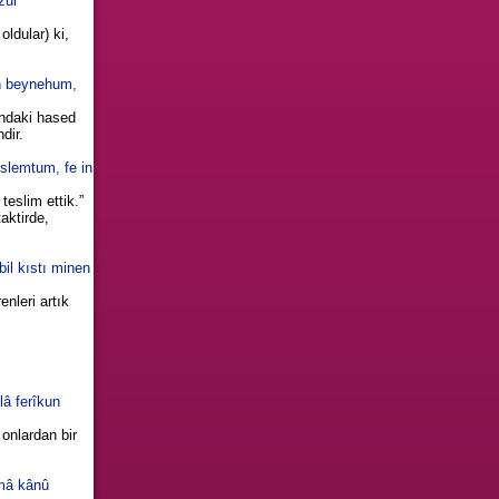
zul
oldular) ki,
en beynehum,
rındaki hased
dir.
eslemtum, fe in
teslim ettik.”
aktirde,
bil kıstı minen
enleri artık
lâ ferîkun
 onlardan bir
 mâ kânû