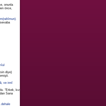
se, onunla
den önce,
îm(rahîmun).
 (sevaba
mîul
sin diye)
emişti.
, ve innî
du. “Erkek, kız
andan Sana
â dehale