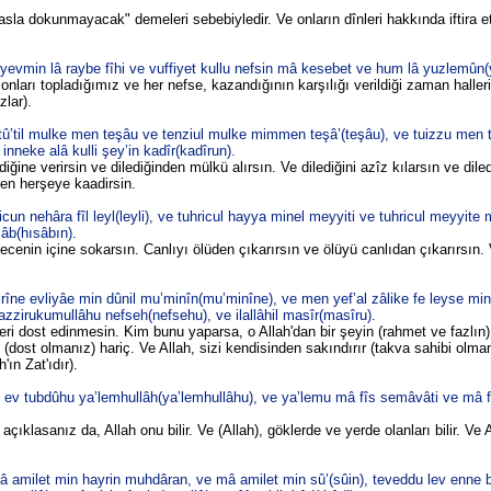
asla dokunmayacak" demeleri sebebiyledir. Ve onların dînleri hakkında iftira e
yevmin lâ raybe fîhi ve vuffiyet kullu nefsin mâ kesebet ve hum lâ yuzlemûn
nları topladığımız ve her nefse, kazandığının karşılığı verildiği zaman haller
lar).
tû’til mulke men teşâu ve tenziul mulke mimmen teşâ’(teşâu), ve tuizzu men 
 inneke alâ kulli şey’in kadîr(kadîrun).
ğine verirsin ve dilediğinden mülkü alırsın. Ve dilediğini azîz kılarsın ve diledi
sen herşeye kaadirsin.
licun nehâra fîl leyl(leyli), ve tuhricul hayya minel meyyiti ve tuhricul meyyite 
sâb(hısâbın).
nin içine sokarsın. Canlıyı ölüden çıkarırsın ve ölüyü canlıdan çıkarırsın. V
rîne evliyâe min dûnil mu’minîn(mu’minîne), ve men yef’al zâlike fe leyse mina
azzirukumullâhu nefseh(nefsehu), ve ilallâhil masîr(masîru).
leri dost edinmesin. Kim bunu yaparsa, o Allah'dan bir şeyin (rahmet ve fazlın)
dost olmanız) hariç. Ve Allah, sizi kendisinden sakındırır (takva sahibi olman
ın Zat'ıdır).
 ev tubdûhu ya’lemhullâh(ya’lemhullâhu), ve ya’lemu mâ fîs semâvâti ve mâ fîl
açıklasanız da, Allah onu bilir. Ve (Allah), göklerde ve yerde olanları bilir. Ve
â amilet min hayrin muhdâran, ve mâ amilet min sû’(sûin), teveddu lev enne