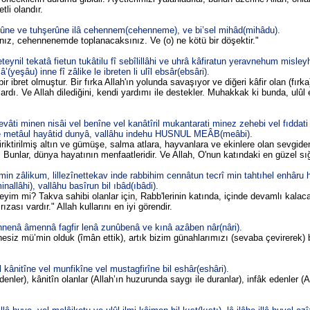
tli olandır.
ebûne ve tuhşerûne ilâ cehennem(cehenneme), ve bi’sel mihâd(mihâdu).
ınız, cehennenemde toplanacaksınız. Ve (o) ne kötü bir döşektir."
eynil tekatâ fietun tukâtilu fî sebîlillâhi ve uhrâ kâfiratun yeravnehum misley
(yeşâu) inne fî zâlike le ibreten li ulîl ebsâr(ebsâri).
ir ibret olmuştur. Bir fırka Allah'ın yolunda savaşıyor ve diğeri kâfir olan (fırka
orlardı. Ve Allah dilediğini, kendi yardımı ile destekler. Muhakkak ki bunda, ulûl
âti minen nisâi vel benîne vel kanâtîril mukantarati minez zehebi vel fıddati 
ike metâul hayâtid dunyâ, vallâhu indehu HUSNUL MEÂB(meâbi).
biriktirilmiş altın ve gümüşe, salma atlara, hayvanlara ve ekinlere olan sevgid
i. Bunlar, dünya hayatının menfaatleridir. Ve Allah, O'nun katındaki en güzel sığ
n zâlikum, lillezînettekav inde rabbihim cennâtun tecrî min tahtıhel enhâru h
llâhi), vallâhu basîrun bil ıbâd(ıbâdi).
yim mi? Takva sahibi olanlar için, Rabb'lerinin katında, içinde devamlı kalaca
ızası vardır." Allah kullarını en iyi görendir.
nnenâ âmennâ fagfir lenâ zunûbenâ ve kınâ azâben nâr(nâri).
phesiz mü’min olduk (îmân ettik), artık bizim günahlarımızı (sevaba çevirerek) 
kânitîne vel munfikîne vel mustagfirîne bil eshâr(eshâri).
enler), kânitîn olanlar (Allah’ın huzurunda saygı ile duranlar), infâk edenler (A