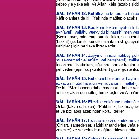
sebebiyle yakaladı. Ve Allah ikâbı (azabı) şidde
3/ÂLİ İMRÂN-12:
Kul lillezîne keferû se tugl
Kâfir olanlara de ki: "Yakında mağlup olacaks
3/ÂLİ İMRÂN-13:
Kad kâne lekum âyetun fî fiet
ayn(ayni), vallâhu yûeyyidu bi nasrihî men yeşâ’
(Bedir savaşında) çarpışan iki fırka, sizin için b
(bizzat) gözleri ile kendilerinin iki misli görüy
sahipleri) için mutlaka ibret vardır.
3/ÂLİ İMRÂN-14:
Zuyyine lin nâsi hubbuş şehev
musevvemeti vel en’âmi vel hars(harsi), zâl
İnsanlara, "kadınlara, oğullara, kantar kantar 
şehvetleri (aşırı düşkünlükleri) güzel gösterild
3/ÂLİ İMRÂN-15:
Kul e unebbiukum bi hayrın mi
ezvâcun mutahharatun ve rıdvânun minallâh(mina
De ki: "Size bundan daha hayırlısını haber vere
nehirler akan cennetler, temiz eşler ve Allah'ın r
3/ÂLİ İMRÂN-16:
Ellezîne yekûlune rabbenâ i
Onlar (takva sahipleri): “Rabbimiz, biz hiç şü
et ve bizi ateş azabından koru.” derler.
3/ÂLİ İMRÂN-17:
Es sâbirîne ves sâdıkîne vel 
(Onlar), sabredenler, sâdıklar (ahdlerine vefa ed
verenler) ve seherlerde mağfiret dileyenlerdir.