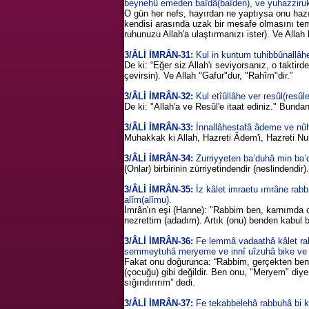
beynehû emeden baîdâ(baîden), ve yuhazzirukum
O gün her nefs, hayırdan ne yaptıysa onu hazır
kendisi arasında uzak bir mesafe olmasını tem
ruhunuzu Allah'a ulaştırmanızı ister). Ve Allah 
3/ÂLİ İMRÂN-31:
Kul in kuntum tuhibbûnallâh
De ki: “Eğer siz Allah'ı seviyorsanız, o taktird
çevirsin). Ve Allah "Gafur"dur, "Rahîm"dir.”
3/ÂLİ İMRÂN-32:
Kul etîûllâhe ver resûl(resûle)
De ki: "Allah'a ve Resûl'e itaat ediniz." Bunda
3/ÂLİ İMRÂN-33:
İnnallâhestafâ âdeme ve nûha
Muhakkak ki Allah, Hazreti Âdem'i, Hazreti Nuh'
3/ÂLİ İMRÂN-34:
Zurriyyeten ba’duhâ min ba’d
(Onlar) birbirinin zürriyetindendir (neslindendir). 
3/ÂLİ İMRÂN-35:
İz kâlet imraetu ımrâne rabb
alîm(alîmu).
İmrân'ın eşi (Hanne): "Rabbim ben, karnımda ol
nezrettim (adadım). Artık (onu) benden kabul bu
3/ÂLİ İMRÂN-36:
Fe lemmâ vadaathâ kâlet rabb
semmeytuhâ meryeme ve innî uîzuhâ bike ve z
Fakat onu doğurunca: “Rabbim, gerçekten ben o
(çocuğu) gibi değildir. Ben onu, "Meryem" diy
sığındırırım” dedi.
3/ÂLİ İMRÂN-37:
Fe tekabbelehâ rabbuhâ bi k