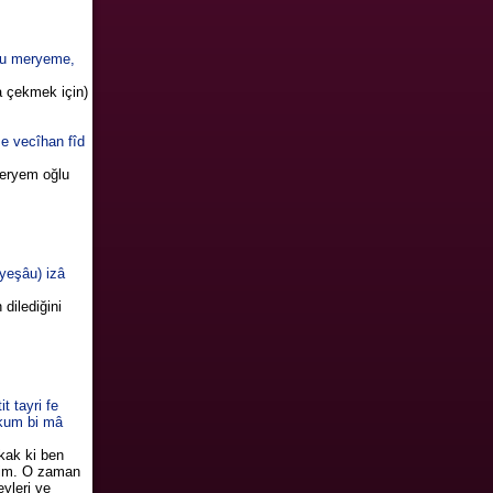
ulu meryeme,
a çekmek için)
e vecîhan fîd
Meryem oğlu
yeşâu) izâ
dilediğini
t tayri fe
iukum bi mâ
kkak ki ben
erim. O zaman
eyleri ve