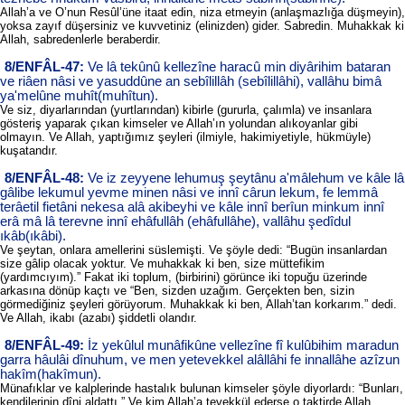
Allah’a ve O’nun Resûl’üne itaat edin, niza etmeyin (anlaşmazlığa düşmeyin),
yoksa zayıf düşersiniz ve kuvvetiniz (elinizden) gider. Sabredin. Muhakkak ki
Allah, sabredenlerle beraberdir.
8/ENFÂL-47:
Ve lâ tekûnû kellezîne haracû min diyârihim bataran
ve riâen nâsi ve yasuddûne an sebîlillâh (sebîlillâhi), vallâhu bimâ
ya'melûne muhît(muhîtun).
Ve siz, diyarlarından (yurtlarından) kibirle (gururla, çalımla) ve insanlara
gösteriş yaparak çıkan kimseler ve Allah’ın yolundan alıkoyanlar gibi
olmayın. Ve Allah, yaptığımız şeyleri (ilmiyle, hakimiyetiyle, hükmüyle)
kuşatandır.
8/ENFÂL-48:
Ve iz zeyyene lehumuş şeytânu a'mâlehum ve kâle lâ
gâlibe lekumul yevme minen nâsi ve innî cârun lekum, fe lemmâ
terâetil fietâni nekesa alâ akibeyhi ve kâle innî berîun minkum innî
erâ mâ lâ terevne innî ehâfullâh (ehâfullâhe), vallâhu şedîdul
ıkâb(ıkâbi).
Ve şeytan, onlara amellerini süslemişti. Ve şöyle dedi: “Bugün insanlardan
size gâlip olacak yoktur. Ve muhakkak ki ben, size müttefikim
(yardımcıyım).” Fakat iki toplum, (birbirini) görünce iki topuğu üzerinde
arkasına dönüp kaçtı ve “Ben, sizden uzağım. Gerçekten ben, sizin
görmediğiniz şeyleri görüyorum. Muhakkak ki ben, Allah’tan korkarım.” dedi.
Ve Allah, ikabı (azabı) şiddetli olandır.
8/ENFÂL-49:
İz yekûlul munâfikûne vellezîne fî kulûbihim maradun
garra hâulâi dînuhum, ve men yetevekkel alâllâhi fe innallâhe azîzun
hakîm(hakîmun).
Münafıklar ve kalplerinde hastalık bulunan kimseler şöyle diyorlardı: “Bunları,
kendilerinin dîni aldattı.” Ve kim Allah’a tevekkül ederse o taktirde Allah,