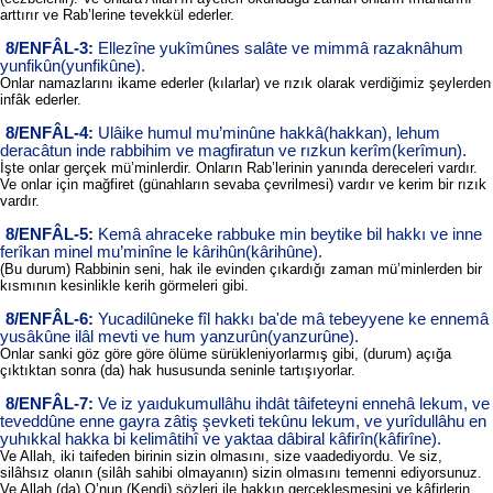
arttırır ve Rab’lerine tevekkül ederler.
8/ENFÂL-3:
Ellezîne yukîmûnes salâte ve mimmâ razaknâhum
yunfikûn(yunfikûne).
Onlar namazlarını ikame ederler (kılarlar) ve rızık olarak verdiğimiz şeylerden
infâk ederler.
8/ENFÂL-4:
Ulâike humul mu’minûne hakkâ(hakkan), lehum
deracâtun inde rabbihim ve magfiratun ve rızkun kerîm(kerîmun).
İşte onlar gerçek mü’minlerdir. Onların Rab’lerinin yanında dereceleri vardır.
Ve onlar için mağfiret (günahların sevaba çevrilmesi) vardır ve kerim bir rızık
vardır.
8/ENFÂL-5:
Kemâ ahraceke rabbuke min beytike bil hakkı ve inne
ferîkan minel mu’minîne le kârihûn(kârihûne).
(Bu durum) Rabbinin seni, hak ile evinden çıkardığı zaman mü’minlerden bir
kısmının kesinlikle kerih görmeleri gibi.
8/ENFÂL-6:
Yucadilûneke fîl hakkı ba'de mâ tebeyyene ke ennemâ
yusâkûne ilâl mevti ve hum yanzurûn(yanzurûne).
Onlar sanki göz göre göre ölüme sürükleniyorlarmış gibi, (durum) açığa
çıktıktan sonra (da) hak hususunda seninle tartışıyorlar.
8/ENFÂL-7:
Ve iz yaıdukumullâhu ihdât tâifeteyni ennehâ lekum, ve
teveddûne enne gayra zâtiş şevketi tekûnu lekum, ve yurîdullâhu en
yuhıkkal hakka bi kelimâtihî ve yaktaa dâbiral kâfirîn(kâfirîne).
Ve Allah, iki taifeden birinin sizin olmasını, size vaadediyordu. Ve siz,
silâhsız olanın (silâh sahibi olmayanın) sizin olmasını temenni ediyorsunuz.
Ve Allah (da) O’nun (Kendi) sözleri ile hakkın gerçekleşmesini ve kâfirlerin