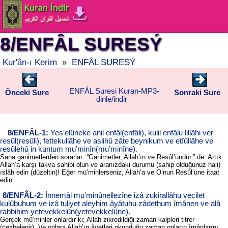
8/ENFÂL SURESÝ
Kur'ân-ı Kerim
»
ENFÂL SURESÝ
ENFÂL Suresi Kuran-MP3-
Önceki Sure
Sonraki Sure
dinle/indir
8/ENFÂL-1:
Yes’elûneke anil enfâl(enfâli), kulil enfâlu lillâhi ver
resûl(resûli), fettekullâhe ve aslihû zâte beynikum ve etîûllâhe ve
resûlehû in kuntum mu’minîn(mu’minîne).
Sana ganimetlerden sorarlar: “Ganimetler, Allah’ın ve Resûl’ündür.” de. Artık
Allah’a karşı takva sahibi olun ve aranızdaki durumu (sahip olduğunuz hali)
ıslâh edin (düzeltin)! Eğer mü’minlerseniz, Allah’a ve O’nun Resûl’üne itaat
edin.
8/ENFÂL-2:
İnnemâl mu'minûnellezîne izâ zukirallâhu vecilet
kulûbuhum ve izâ tuliyet aleyhim âyâtuhu zâdethum îmânen ve alâ
rabbihim yetevekkelûn(yetevekkelûne).
Gerçek mü’minler onlardır ki; Allah zikredildiği zaman kalpleri titrer
(cezbelenir). Ve onlara Allah’ın âyetleri okunduğu zaman onların îmânlarını