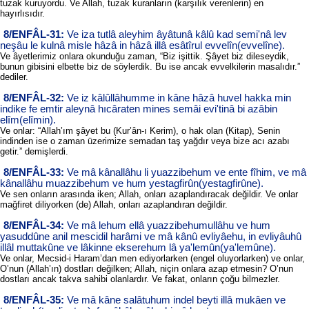
tuzak kuruyordu. Ve Allah, tuzak kuranların (karşılık verenlerin) en
hayırlısıdır.
8/ENFÂL-31:
Ve iza tutlâ aleyhim âyâtunâ kâlû kad semi'nâ lev
neşâu le kulnâ misle hâzâ in hâzâ illâ esâtîrul evvelîn(evvelîne).
Ve âyetlerimiz onlara okunduğu zaman, “Biz işittik. Şâyet biz dileseydik,
bunun gibisini elbette biz de söylerdik. Bu ise ancak evvelkilerin masalıdır.”
dediler.
8/ENFÂL-32:
Ve iz kâlûllâhumme in kâne hâzâ huvel hakka min
indike fe emtir aleynâ hıcâraten mines semâi evi'tinâ bi azâbin
elîm(elîmin).
Ve onlar: “Allah’ım şâyet bu (Kur’ân-ı Kerim), o hak olan (Kitap), Senin
indinden ise o zaman üzerimize semadan taş yağdır veya bize acı azabı
getir.” demişlerdi.
8/ENFÂL-33:
Ve mâ kânallâhu li yuazzibehum ve ente fîhim, ve mâ
kânallâhu muazzibehum ve hum yestagfirûn(yestagfirûne).
Ve sen onların arasında iken; Allah, onları azaplandıracak değildir. Ve onlar
mağfiret diliyorken (de) Allah, onları azaplandıran değildir.
8/ENFÂL-34:
Ve mâ lehum ellâ yuazzibehumullâhu ve hum
yasuddûne anil mescidil harâmi ve mâ kânû evliyâehu, in evliyâuhû
illâl muttakûne ve lâkinne ekserehum lâ ya'lemûn(ya'lemûne).
Ve onlar, Mecsid-i Haram’dan men ediyorlarken (engel oluyorlarken) ve onlar,
O’nun (Allah’ın) dostları değilken; Allah, niçin onlara azap etmesin? O’nun
dostları ancak takva sahibi olanlardır. Ve fakat, onların çoğu bilmezler.
8/ENFÂL-35:
Ve mâ kâne salâtuhum indel beyti illâ mukâen ve