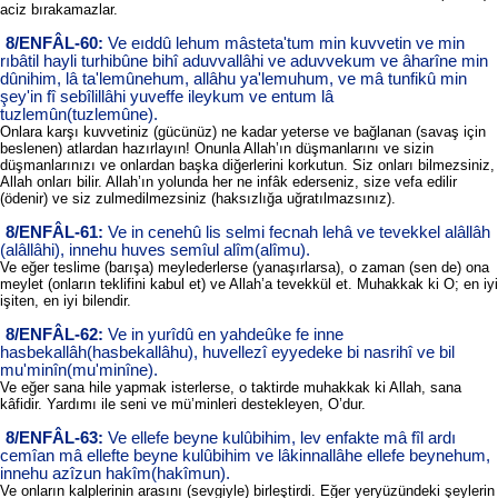
aciz bırakamazlar.
8/ENFÂL-60:
Ve eıddû lehum mâsteta'tum min kuvvetin ve min
rıbâtil hayli turhibûne bihî aduvvallâhi ve aduvvekum ve âharîne min
dûnihim, lâ ta'lemûnehum, allâhu ya'lemuhum, ve mâ tunfikû min
şey'in fî sebîlillâhi yuveffe ileykum ve entum lâ
tuzlemûn(tuzlemûne).
Onlara karşı kuvvetiniz (gücünüz) ne kadar yeterse ve bağlanan (savaş için
beslenen) atlardan hazırlayın! Onunla Allah’ın düşmanlarını ve sizin
düşmanlarınızı ve onlardan başka diğerlerini korkutun. Siz onları bilmezsiniz,
Allah onları bilir. Allah’ın yolunda her ne infâk ederseniz, size vefa edilir
(ödenir) ve siz zulmedilmezsiniz (haksızlığa uğratılmazsınız).
8/ENFÂL-61:
Ve in cenehû lis selmi fecnah lehâ ve tevekkel alâllâh
(alâllâhi), innehu huves semîul alîm(alîmu).
Ve eğer teslime (barışa) meylederlerse (yanaşırlarsa), o zaman (sen de) ona
meylet (onların teklifini kabul et) ve Allah’a tevekkül et. Muhakkak ki O; en iyi
işiten, en iyi bilendir.
8/ENFÂL-62:
Ve in yurîdû en yahdeûke fe inne
hasbekallâh(hasbekallâhu), huvellezî eyyedeke bi nasrihî ve bil
mu'minîn(mu'minîne).
Ve eğer sana hile yapmak isterlerse, o taktirde muhakkak ki Allah, sana
kâfidir. Yardımı ile seni ve mü’minleri destekleyen, O’dur.
8/ENFÂL-63:
Ve ellefe beyne kulûbihim, lev enfakte mâ fîl ardı
cemîan mâ ellefte beyne kulûbihim ve lâkinnallâhe ellefe beynehum,
innehu azîzun hakîm(hakîmun).
Ve onların kalplerinin arasını (sevgiyle) birleştirdi. Eğer yeryüzündeki şeylerin