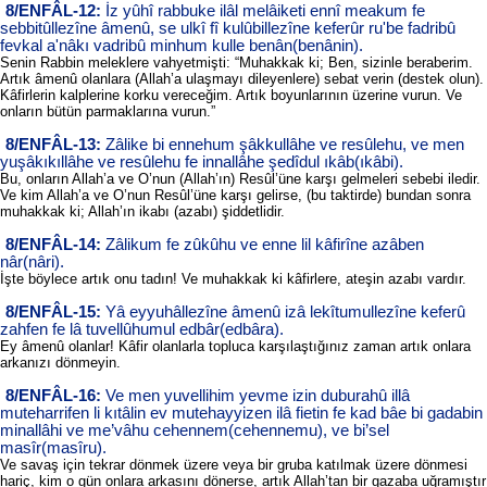
8/ENFÂL-12:
İz yûhî rabbuke ilâl melâiketi ennî meakum fe
sebbitûllezîne âmenû, se ulkî fî kulûbillezîne keferûr ru'be fadribû
fevkal a'nâkı vadribû minhum kulle benân(benânin).
Senin Rabbin meleklere vahyetmişti: “Muhakkak ki; Ben, sizinle beraberim.
Artık âmenû olanlara (Allah’a ulaşmayı dileyenlere) sebat verin (destek olun).
Kâfirlerin kalplerine korku vereceğim. Artık boyunlarının üzerine vurun. Ve
onların bütün parmaklarına vurun.”
8/ENFÂL-13:
Zâlike bi ennehum şâkkullâhe ve resûlehu, ve men
yuşâkıkıllâhe ve resûlehu fe innallâhe şedîdul ıkâb(ıkâbi).
Bu, onların Allah’a ve O’nun (Allah’ın) Resûl’üne karşı gelmeleri sebebi iledir.
Ve kim Allah’a ve O’nun Resûl’üne karşı gelirse, (bu taktirde) bundan sonra
muhakkak ki; Allah’ın ikabı (azabı) şiddetlidir.
8/ENFÂL-14:
Zâlikum fe zûkûhu ve enne lil kâfirîne azâben
nâr(nâri).
İşte böylece artık onu tadın! Ve muhakkak ki kâfirlere, ateşin azabı vardır.
8/ENFÂL-15:
Yâ eyyuhâllezîne âmenû izâ lekîtumullezîne keferû
zahfen fe lâ tuvellûhumul edbâr(edbâra).
Ey âmenû olanlar! Kâfir olanlarla topluca karşılaştığınız zaman artık onlara
arkanızı dönmeyin.
8/ENFÂL-16:
Ve men yuvellihim yevme izin duburahû illâ
muteharrifen li kıtâlin ev mutehayyizen ilâ fietin fe kad bâe bi gadabin
minallâhi ve me’vâhu cehennem(cehennemu), ve bi’sel
masîr(masîru).
Ve savaş için tekrar dönmek üzere veya bir gruba katılmak üzere dönmesi
hariç, kim o gün onlara arkasını dönerse, artık Allah’tan bir gazaba uğramıştır