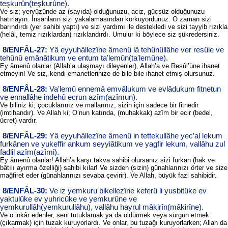
teşkurûn(teşkurûne).
Ve siz; yeryüzünde az (sayıda) olduğunuzu, aciz, güçsüz olduğunuzu
hatırlayın. İnsanların sizi yakalamasından korkuyordunuz. O zaman sizi
barındırdı (yer sahibi yaptı) ve sizi yardımı ile destekledi ve sizi tayyib rızıkla
(helâl, temiz rızıklardan) rızıklandırdı. Umulur ki böylece siz şükredersiniz.
8/ENFÂL-27:
Yâ eyyuhâllezîne âmenû lâ tehûnûllâhe ver resûle ve
tehûnû emânâtikum ve entum ta'lemûn(ta'lemûne).
Ey âmenû olanlar (Allah’a ulaşmayı dileyenler), Allah’a ve Resûl’üne ihanet
etmeyin! Ve siz, kendi emanetlerinize de bile bile ihanet etmiş olursunuz.
8/ENFÂL-28:
Va'lemû ennemâ emvâlukum ve evlâdukum fitnetun
ve ennallâhe indehû ecrun azîm(azîmun).
Ve biliniz ki; çocuklarınız ve mallarınız, sizin için sadece bir fitnedir
(imtihandır). Ve Allah ki; O’nun katında, (muhakkak) azîm bir ecir (bedel,
ücret) vardır.
8/ENFÂL-29:
Yâ eyyuhâllezîne âmenû in tettekullâhe yec’al lekum
furkânen ve yukeffir ankum seyyiâtikum ve yagfir lekum, vallâhu zul
fadlil azîm(azîmi).
Ey âmenû olanlar! Allah’a karşı takva sahibi olursanız sizi furkan (hak ve
bâtılı ayırma özelliği) sahibi kılar! Ve sizden (sizin) günahlarınızı örter ve size
mağfiret eder (günahlarınızı sevaba çevirir). Ve Allah, büyük fazl sahibidir.
8/ENFÂL-30:
Ve iz yemkuru bikellezîne keferû li yusbitûke ev
yaktulûke ev yuhricûke ve yemkurûne ve
yemkurullâh(yemkurullâhu), vallâhu hayrul mâkirîn(mâkirîne).
Ve o inkâr edenler, seni tutuklamak ya da öldürmek veya sürgün etmek
(çıkarmak) için tuzak kuruyorlardı. Ve onlar, bu tuzağı kuruyorlarken; Allah da