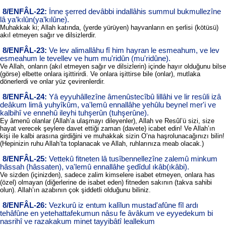
8/ENFÂL-22:
İnne şerred devâbbi indallâhis summul bukmullezîne
lâ ya’kılûn(ya’kılûne).
Muhakkak ki; Allah katında, (yerde yürüyen) hayvanların en şerlisi (kötüsü)
akıl etmeyen sağır ve dilsizlerdir.
8/ENFÂL-23:
Ve lev alimallâhu fî him hayran le esmeahum, ve lev
esmeahum le tevellev ve hum mu'ridûn (mu'ridûne).
Ve Allah, onların (akıl etmeyen sağır ve dilsizlerin) içinde hayır olduğunu bilse
(görse) elbette onlara işittirirdi. Ve onlara işittirse bile (onlar), mutlaka
dönerlerdi ve onlar yüz çevirenlerdir.
8/ENFÂL-24:
Yâ eyyuhâllezîne âmenûstecîbû lillâhi ve lir resûli izâ
deâkum limâ yuhyîkûm, va'lemû ennallâhe yehûlu beynel mer'i ve
kalbihî ve ennehû ileyhi tuhşerûn (tuhşerûne).
Ey âmenû olanlar (Allah’a ulaşmayı dileyenler), Allah ve Resûl’ü sizi, size
hayat verecek şeylere davet ettiği zaman (davete) icabet edin! Ve Allah’ın
kişi ile kalbi arasına girdiğini ve muhakkak sizin O’na haşrolunacağınızı bilin!
(Hepinizin ruhu Allah’ta toplanacak ve Allah, ruhlarınıza meab olacak.)
8/ENFÂL-25:
Vettekû fitneten lâ tusîbennellezîne zalemû minkum
hâssah (hâssaten), va'lemû ennallâhe şedîdul ıkâb(ıkâbi).
Ve sizden (içinizden), sadece zalim kimselere isabet etmeyen, onlara has
(özel) olmayan (diğerlerine de isabet eden) fitneden sakının (takva sahibi
olun). Allah’ın azabının çok şiddetli olduğunu biliniz.
8/ENFÂL-26:
Vezkurû iz entum kalîlun mustad'afûne fîl ardı
tehâfûne en yetehattafekumun nâsu fe âvâkum ve eyyedekum bi
nasrihî ve razakakum minet tayyibâtî leallekum