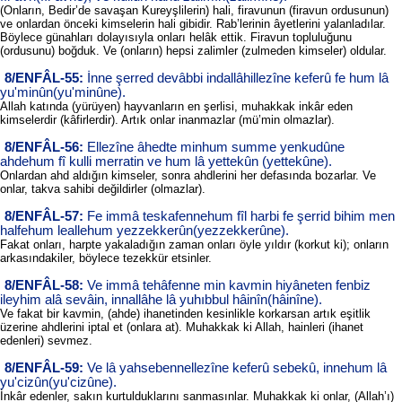
(Onların, Bedir’de savaşan Kureyşlilerin) hali, firavunun (firavun ordusunun)
ve onlardan önceki kimselerin hali gibidir. Rab’lerinin âyetlerini yalanladılar.
Böylece günahları dolayısıyla onları helâk ettik. Firavun topluluğunu
(ordusunu) boğduk. Ve (onların) hepsi zalimler (zulmeden kimseler) oldular.
8/ENFÂL-55:
İnne şerred devâbbi indallâhillezîne keferû fe hum lâ
yu'minûn(yu'minûne).
Allah katında (yürüyen) hayvanların en şerlisi, muhakkak inkâr eden
kimselerdir (kâfirlerdir). Artık onlar inanmazlar (mü’min olmazlar).
8/ENFÂL-56:
Ellezîne âhedte minhum summe yenkudûne
ahdehum fî kulli merratin ve hum lâ yettekûn (yettekûne).
Onlardan ahd aldığın kimseler, sonra ahdlerini her defasında bozarlar. Ve
onlar, takva sahibi değildirler (olmazlar).
8/ENFÂL-57:
Fe immâ teskafennehum fîl harbi fe şerrid bihim men
halfehum leallehum yezzekkerûn(yezzekkerûne).
Fakat onları, harpte yakaladığın zaman onları öyle yıldır (korkut ki); onların
arkasındakiler, böylece tezekkür etsinler.
8/ENFÂL-58:
Ve immâ tehâfenne min kavmin hiyâneten fenbiz
ileyhim alâ sevâin, innallâhe lâ yuhıbbul hâinîn(hâinîne).
Ve fakat bir kavmin, (ahde) ihanetinden kesinlikle korkarsan artık eşitlik
üzerine ahdlerini iptal et (onlara at). Muhakkak ki Allah, hainleri (ihanet
edenleri) sevmez.
8/ENFÂL-59:
Ve lâ yahsebennellezîne keferû sebekû, innehum lâ
yu'cizûn(yu'cizûne).
İnkâr edenler, sakın kurtulduklarını sanmasınlar. Muhakkak ki onlar, (Allah’ı)