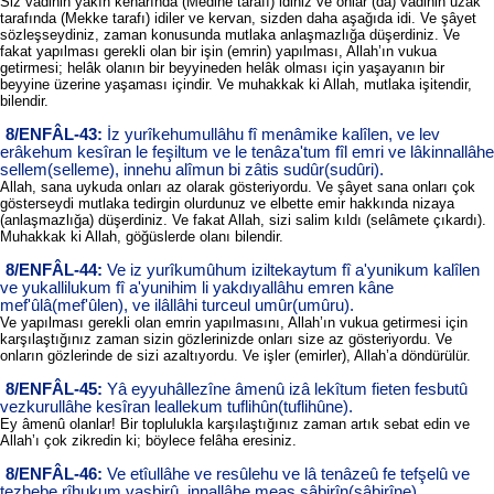
Siz vadinin yakın kenarında (Medine tarafı) idiniz ve onlar (da) vadinin uzak
tarafında (Mekke tarafı) idiler ve kervan, sizden daha aşağıda idi. Ve şâyet
sözleşseydiniz, zaman konusunda mutlaka anlaşmazlığa düşerdiniz. Ve
fakat yapılması gerekli olan bir işin (emrin) yapılması, Allah’ın vukua
getirmesi; helâk olanın bir beyyineden helâk olması için yaşayanın bir
beyyine üzerine yaşaması içindir. Ve muhakkak ki Allah, mutlaka işitendir,
bilendir.
8/ENFÂL-43:
İz yurîkehumullâhu fî menâmike kalîlen, ve lev
erâkehum kesîran le feşiltum ve le tenâza'tum fîl emri ve lâkinnallâhe
sellem(selleme), innehu alîmun bi zâtis sudûr(sudûri).
Allah, sana uykuda onları az olarak gösteriyordu. Ve şâyet sana onları çok
gösterseydi mutlaka tedirgin olurdunuz ve elbette emir hakkında nizaya
(anlaşmazlığa) düşerdiniz. Ve fakat Allah, sizi salim kıldı (selâmete çıkardı).
Muhakkak ki Allah, göğüslerde olanı bilendir.
8/ENFÂL-44:
Ve iz yurîkumûhum iziltekaytum fî a'yunikum kalîlen
ve yukallilukum fî a'yunihim li yakdıyallâhu emren kâne
mef'ûlâ(mef'ûlen), ve ilâllâhi turceul umûr(umûru).
Ve yapılması gerekli olan emrin yapılmasını, Allah’ın vukua getirmesi için
karşılaştığınız zaman sizin gözlerinizde onları size az gösteriyordu. Ve
onların gözlerinde de sizi azaltıyordu. Ve işler (emirler), Allah’a döndürülür.
8/ENFÂL-45:
Yâ eyyuhâllezîne âmenû izâ lekîtum fieten fesbutû
vezkurullâhe kesîran leallekum tuflihûn(tuflihûne).
Ey âmenû olanlar! Bir toplulukla karşılaştığınız zaman artık sebat edin ve
Allah’ı çok zikredin ki; böylece felâha eresiniz.
8/ENFÂL-46:
Ve etîullâhe ve resûlehu ve lâ tenâzeû fe tefşelû ve
tezhebe rîhukum vasbirû, innallâhe meas sâbirîn(sâbirîne).