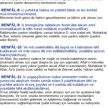
arkasının (neslin devamının) kesilmesini istiyor.
8/ENFÂL-8:
Li yuhıkkal hakka ve yubtılel bâtıle ve lev kerihel
mucrimûn(mucrimûne).
Mücrimler kerih görse de hakkın gerçekleşmesi ve bâtılın yok olması için.
8/ENFÂL-9:
İz testegîsûne rabbekum festecâbe lekum ennî
mumiddukum bi elfin minel melâiketi murdifîn(murdifîne).
Rabbinizden yardım istediğiniz zaman böylece O, size icabet etti. Muhakkak
ki Ben, birbirini izleyerek gelen bin melekle, size yardım edenim (yardım
eden Benim).
8/ENFÂL-10:
Ve mâ cealehullâhu illâ buşrâ ve li tatmainne bihî
kulûbukum ve mân nasru illâ min indillâh(indillâhi), innallâhe azîzun
hakîm(hakîmun).
Ve Allah, (bu yardımı) sadece bir müjde ve onunla kalplerinizin tatmin
(mutmain) olması için yaptı (başka bir şey için yapmadı). Allah’ın katından
başka yardım (yeri) yoktur (yardım ancak Allah’ın katındandır). Muhakkak ki
Allah, Azîz (üstün izzet sahibi) ve Hakîm’dir (hikmet sahibi, hüküm sahibi).
8/ENFÂL-11:
İz yugaşşîkumun nuâse emeneten minhu ve
yunezzilu aleykum mines semâi mâen li yutahhirakum bihî ve
yuzhibe ankum riczeş şeytâni ve li yarbıta alâ kulûbikum ve
yusebbite bihil akdâm(akdâme).
O’nun (Allahû Tealâ) tarafından, emin olmanız için sizi bir uyuklama hali
bürüyordu. Ve sizin, onunla temizlenmeniz ve şeytanın murdarlığını
(vesvesesini) sizden gidermek ve kalplerinizi bağlamak ve onunla
ayaklarınızı sağlamlaştırmak (sabit kılmak) için semadan su indiriyordu.