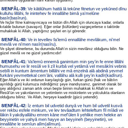
ümmetlere uygulanan İlâhî kanun uygulanır).”
8/ENFÂL-39:
Ve kâtilûhum hattâ lâ tekûne fitnetun ve yekûned dînu
kulluhu lillâhi, fe inintehev fe innallâhe bimâ ya'melûne
basîr(basîrun).
Ve hiçbir fitne kalmayıncaya ve bütün dîn Allah için oluncaya kadar, onlarla
kıtalde bulunun (savaşın). Eğer onlar (küfürden) vazgeçerlerse o taktirde
muhakkak ki Allah, yaptığınız şeyleri en iyi görendir.
8/ENFÂL-40:
Ve in tevellev fa'lemû ennallâhe mevlâkum, ni'mel
mevlâ ve ni'men nasîr(nasîru).
Ve şâyet dönerlerse, bu durumda Allah’ın sizin mevlânız olduğunu bilin. Ne
güzel mevlâ ve ne güzel yardımcıdır!
8/ENFÂL-41:
Va'lemû ennemâ ganimtum min şey'in fe enne lillâhi
humusehu ve lir resûli ve li zîl kurbâ vel yetâmâ vel mesâkîni vebnis
sebîli in kuntum âmentum billâhi ve mâ enzelnâ alâ abdinâ yevmel
furkâni yevmettekal cem'âni, vallâhu alâ kulli şey'in kadîr(kadîrun).
Eğer Allah’a ve iki ordunun karşılaştığı gün, furkan günü (hak ve bâtılın
ayrıldığı gün) kulumuza indirdiğimiz şeye inandıysanız, ganimet olarak bir
şey aldığınız zaman artık onun beşte birinin muhakkak ki Allah’ın ve
Resûl’ün ve yakınlarının ve yetimlerin ve miskinlerin ve yolculukta olanların
olduğunu biliniz. Ve Allah, herşeye kaadirdir (gücü yetendir).
8/ENFÂL-42:
İz entum bil udvetid dunyâ ve hum bil udvetil kusvâ
ver rekbu esfele minkum, ve lev tevâadtum lehteleftum fîl mîâdi ve
lâkin li yakdiyallâhu emren kâne mef'ûlen li yehlike men heleke an
beyyinetin ve yahyâ men hayye an beyyineh (beyyinetin), ve
innallâhe le semîun alîm(alîmun).