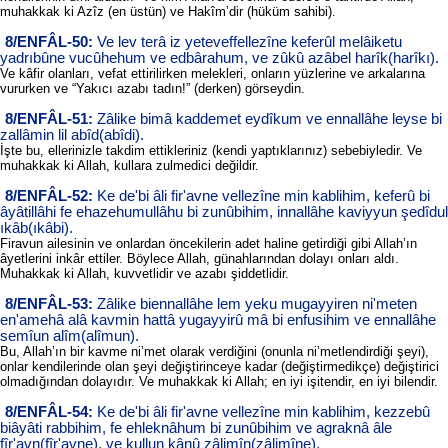
muhakkak ki Azîz (en üstün) ve Hakîm’dir (hüküm sahibi).
8/ENFÂL-50:
Ve lev terâ iz yeteveffellezîne keferûl melâiketu
yadrıbûne vucûhehum ve edbârahum, ve zûkû azâbel harîk(harîkı).
Ve kâfir olanları, vefat ettirilirken melekleri, onların yüzlerine ve arkalarına
vururken ve “Yakıcı azabı tadın!” (derken) görseydin.
8/ENFÂL-51:
Zâlike bimâ kaddemet eydîkum ve ennallâhe leyse bi
zallâmin lil abîd(abîdi).
İşte bu, ellerinizle takdim ettikleriniz (kendi yaptıklarınız) sebebiyledir. Ve
muhakkak ki Allah, kullara zulmedici değildir.
8/ENFÂL-52:
Ke de'bi âli fir'avne vellezîne min kablihim, keferû bi
âyâtillâhi fe ehazehumullâhu bi zunûbihim, innallâhe kaviyyun şedîdul
ıkâb(ıkâbi).
Firavun ailesinin ve onlardan öncekilerin adet haline getirdiği gibi Allah’ın
âyetlerini inkâr ettiler. Böylece Allah, günahlarından dolayı onları aldı.
Muhakkak ki Allah, kuvvetlidir ve azabı şiddetlidir.
8/ENFÂL-53:
Zâlike biennallâhe lem yeku mugayyiren ni'meten
en'amehâ alâ kavmin hattâ yugayyirû mâ bi enfusihim ve ennallâhe
semîun alîm(alîmun).
Bu, Allah’ın bir kavme ni’met olarak verdiğini (onunla ni’metlendirdiği şeyi),
onlar kendilerinde olan şeyi değiştirinceye kadar (değiştirmedikçe) değiştirici
olmadığından dolayıdır. Ve muhakkak ki Allah; en iyi işitendir, en iyi bilendir.
8/ENFÂL-54:
Ke de'bi âli fir'avne vellezîne min kablihim, kezzebû
biâyâti rabbihim, fe ehleknâhum bi zunûbihim ve agraknâ âle
fîr'avn(fîr'avne), ve kullun kânû zâlimîn(zâlimîne).