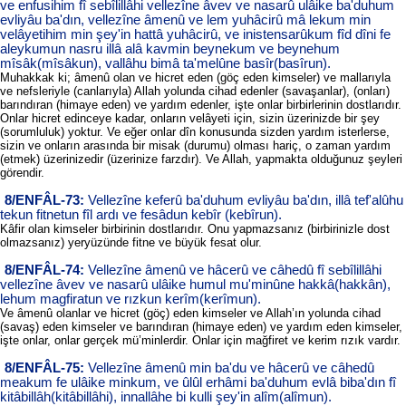
ve enfusihim fî sebîlillâhi vellezîne âvev ve nasarû ulâike ba'duhum
evliyâu ba'dın, vellezîne âmenû ve lem yuhâcirû mâ lekum min
velâyetihim min şey'in hattâ yuhâcirû, ve inistensarûkum fîd dîni fe
aleykumun nasru illâ alâ kavmin beynekum ve beynehum
mîsâk(mîsâkun), vallâhu bimâ ta'melûne basîr(basîrun).
Muhakkak ki; âmenû olan ve hicret eden (göç eden kimseler) ve mallarıyla
ve nefsleriyle (canlarıyla) Allah yolunda cihad edenler (savaşanlar), (onları)
barındıran (himaye eden) ve yardım edenler, işte onlar birbirlerinin dostlarıdır.
Onlar hicret edinceye kadar, onların velâyeti için, sizin üzerinizde bir şey
(sorumluluk) yoktur. Ve eğer onlar dîn konusunda sizden yardım isterlerse,
sizin ve onların arasında bir misak (durumu) olması hariç, o zaman yardım
(etmek) üzerinizedir (üzerinize farzdır). Ve Allah, yapmakta olduğunuz şeyleri
görendir.
8/ENFÂL-73:
Vellezîne keferû ba'duhum evliyâu ba'dın, illâ tef'alûhu
tekun fitnetun fîl ardı ve fesâdun kebîr (kebîrun).
Kâfir olan kimseler birbirinin dostlarıdır. Onu yapmazsanız (birbirinizle dost
olmazsanız) yeryüzünde fitne ve büyük fesat olur.
8/ENFÂL-74:
Vellezîne âmenû ve hâcerû ve câhedû fî sebîlillâhi
vellezîne âvev ve nasarû ulâike humul mu'minûne hakkâ(hakkân),
lehum magfiratun ve rızkun kerîm(kerîmun).
Ve âmenû olanlar ve hicret (göç) eden kimseler ve Allah’ın yolunda cihad
(savaş) eden kimseler ve barındıran (himaye eden) ve yardım eden kimseler,
işte onlar, onlar gerçek mü’minlerdir. Onlar için mağfiret ve kerim rızık vardır.
8/ENFÂL-75:
Vellezîne âmenû min ba'du ve hâcerû ve câhedû
meakum fe ulâike minkum, ve ûlûl erhâmi ba'duhum evlâ biba'dın fî
kitâbillâh(kitâbillâhi), innallâhe bi kulli şey'in alîm(alîmun).