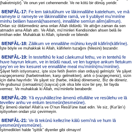
(haketmiştir). Ve onun yeri cehennemdir. Ve ne kötü bir dönüş yeridir.
8/ENFÂL-17:
Fe lem taktulûhum ve lâkinnallâhe katelehum, ve mâ
rameyte iz rameyte ve lâkinnallâhe ramâ, ve li yubliyel mu’minîne
minhu belâen hasenâ(hasenen), innallâhe semîun alîm(alîmun).
Onları siz öldürmediniz ama onları Allah öldürdü. Ve attığın zaman da sen
atmadın ama Allah attı. Ve Allah, mü’minleri Kendisinden ahsen belâ ile
imtihan eder. Muhakkak ki Allah, işitendir ve bilendir.
8/ENFÂL-18:
Zâlikum ve ennallâhe mûhinu keydil kâfirîn(kâfirîne).
İşte böyle ve muhakkak ki Allah, kâfirlerin tuzağını (hilesini) bozandır.
8/ENFÂL-19:
İn testeftihû fe kad câekumul fethu, ve in tentehû fe
huve hayrun lekum, ve in teûdû naud, ve len tugniye ankum fietukum
şey'en ve lev kesuret ve ennallâhe meal mu'minîn(mu'minîne).
Şâyet fetih istiyorsanız, işte size fetih (kerim olan orduya) gelmiştir. Ve şâyet
vazgeçerseniz (harbetmekten, karşı gelmekten), artık o (vazgeçmeniz), sizin
için daha hayırlıdır. Ve şâyet siz (harbe, inkâra) dönerseniz, Biz de döneriz.
Ve grubunuz (cemaatiniz) (sayıca) çok olsa bile size bir şey, bir fayda
vermez. Ve muhakkak ki Allah, mü’minlerle beraberdir.
8/ENFÂL-20:
Yâ eyyuhâllezîne âmenû etîullâhe ve resûlehu ve lâ
tevellev anhu ve entum tesmeûn(tesmeûne).
Ey âmenû olanlar! Allah’a ve O’nun Resûl’üne itaat edin. Ve siz, (Kur’ân’ı)
işitiyorken ondan yüz çevirmeyin.
8/ENFÂL-21:
Ve lâ tekûnû kellezîne kâlû semi’nâ ve hum lâ
yesmeûn(yesmeûne).
İşitmedikleri halde “işittik” diyenler gibi olmayın!