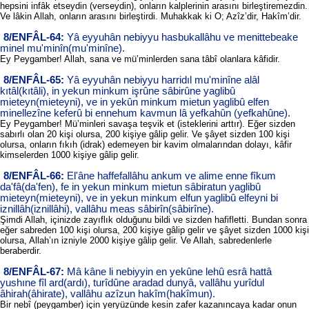
hepsini infâk etseydin (verseydin), onların kalplerinin arasını birleştiremezdin.
Ve lâkin Allah, onların arasını birleştirdi. Muhakkak ki O; Azîz’dir, Hakîm’dir.
8/ENFÂL-64:
Yâ eyyuhân nebiyyu hasbukallâhu ve menittebeake
minel mu'minîn(mu'minîne).
Ey Peygamber! Allah, sana ve mü’minlerden sana tâbî olanlara kâfidir.
8/ENFÂL-65:
Yâ eyyuhân nebiyyu harridıl mu'minîne alâl
kıtâl(kıtâli), in yekun minkum işrûne sâbirûne yaglibû
mieteyn(mieteyni), ve in yekûn minkum mietun yaglibû elfen
minellezîne keferû bi ennehum kavmun lâ yefkahûn (yefkahûne).
Ey Peygamber! Mü’minleri savaşa teşvik et (isteklerini arttır). Eğer sizden
sabırlı olan 20 kişi olursa, 200 kişiye gâlip gelir. Ve şâyet sizden 100 kişi
olursa, onların fıkıh (idrak) edemeyen bir kavim olmalarından dolayı, kâfir
kimselerden 1000 kişiye gâlip gelir.
8/ENFÂL-66:
El'âne haffefallâhu ankum ve alime enne fîkum
da'fâ(da'fen), fe in yekun minkum mietun sâbiratun yaglibû
mieteyn(mieteyni), ve in yekun minkum elfun yaglibû elfeyni bi
iznillâh(iznillâhi), vallâhu meas sâbirîn(sâbirîne).
Şimdi Allah, içinizde zayıflık olduğunu bildi ve sizden hafifletti. Bundan sonra
eğer sabreden 100 kişi olursa, 200 kişiye gâlip gelir ve şâyet sizden 1000 kişi
olursa, Allah’ın izniyle 2000 kişiye gâlip gelir. Ve Allah, sabredenlerle
beraberdir.
8/ENFÂL-67:
Mâ kâne li nebiyyin en yekûne lehû esrâ hattâ
yushıne fîl ard(ardı), turîdûne aradad dunyâ, vallâhu yurîdul
âhirah(âhirate), vallâhu azîzun hakîm(hakîmun).
Bir nebî (peygamber) için yeryüzünde kesin zafer kazanıncaya kadar onun