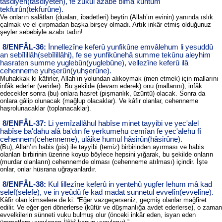
tasdiyeh(tasdiyeten), fe zûkûl azâbe bimâ kuntum
tekfurûn(tekfurûne).
Ve onların salâtları (duaları, ibadetleri) beytin (Allah’ın evinin) yanında ıslık
çalmak ve el çırpmadan başka birşey olmadı. Artık inkâr etmiş olduğunuz
şeyler sebebiyle azabı tadın!
8/ENFÂL-36:
İnnellezîne keferû yunfikûne emvâlehum li yesuddû
an sebîlillâh(sebîlillâhi), fe se yunfikûnehâ summe tekûnu aleyhim
hasraten summe yuglebûn(yuglebûne), vellezîne keferû ilâ
cehenneme yuhşerûn(yuhşerûne).
Muhakkak ki kâfirler, Allah’ın yolundan alıkoymak (men etmek) için mallarını
infâk ederler (verirler). Bu şekilde (devam ederek) onu (mallarını), infâk
edecekler sonra (bu) onlara hasret (pişmanlık, üzüntü) olacak. Sonra da
onlara gâlip olunacak (mağlup olacaklar). Ve kâfir olanlar, cehenneme
haşrolunacaklar (toplanacaklar).
8/ENFÂL-37:
Li yemîzallâhul habîse minet tayyibi ve yec'alel
habîse ba'dahu alâ ba'dın fe yerkumehu cemîan fe yec'alehu fî
cehennem(cehenneme), ulâike humul hâsirûn(hâsirûne).
(Bu), Allah’ın habis (pis) ile tayyibi (temiz) birbirinden ayırması ve habis
olanları birbirinin üzerine koyup böylece hepsini yığarak, bu şekilde onların
(murdar olanların) cehennemde olması (cehenneme atılması) içindir. İşte
onlar, onlar hüsrana uğrayanlardır.
8/ENFÂL-38:
Kul lillezîne keferû in yentehû yugfer lehum mâ kad
selef(selefe), ve in yeûdû fe kad madat sunnetul evvelîn(evvelîne).
Kâfir olan kimselere de ki: “Eğer vazgeçerseniz, geçmiş olanlar mağfiret
edilir. Ve eğer geri dönerlerse (küfür ve düşmanlığa avdet ederlerse), o zaman
evvelkilerin sünneti vuku bulmuş olur (önceki inkâr eden, isyan eden