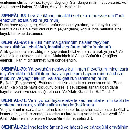
esirlerinin olması, olmaz (uygun değildir). Siz, dünya malını istiyorsunuz ve
Allah, ahireti istiyor. Ve Allah; Azîz’dir, Hakîm’dir.
8/ENFÂL-68:
Lev lâ kitâbun minallâhi sebeka le messekum fîmâ
ehaztum azâbun azîm(azîmun).
Daha önce (geçmişte), Allah tarafından eğer yazılmış olmasaydı (Levh-i
Mahfuz’da) sizin almış olduğunuz şeyler (fidye) konusunda mutlaka size
büyük bir azap dokunurdu.
8/ENFÂL-69:
Fe kulû mimmâ ganimtum halâlen tayyiben
vettekullâh(vettekullâhe), innallâhe gafûrun rahîm(rahîmun).
Artık ganimet olarak aldığınız şeylerden helâl ve temiz olarak yeyiniz! Ve
Allah’a karşı takva sahibi olun. Muhakkak ki Allah; Gafur’dur (mağfiret
edendir), Rahîm’dir (rahmet nuru gönderendir).
8/ENFÂL-70:
Yâ eyyuhân nebiyyu kul li men fî eydîkum minel esrâ
in ya'lemillâhu fî kulûbikum hayran yu'tikum hayran mimmâ uhıze
minkum ve yagfir lekum, vallâhu gafûrun rahîm(rahîmun).
Ey Nebî (Peygamber)! Esirlerden elinizin altında bulunanlara de ki: “Eğer
Allah, kalbinizde hayır olduğunu bilirse; size, sizden alınanlardan daha
hayırlısı verilir ve size mağfiret eder. Ve Allah; Gafur’dur, Rahîm’dir.”
8/ENFÂL-71:
Ve in yurîdû hıyâneteke fe kad hânullâhe min kablu fe
emkene minhum, vallâhu alîmun hakîm(hakîmun).
Ve şâyet onlar, sana ihanet etmek isterlerse, bu şekilde daha önce de Allah’a
ihanet etmişlerdi, o zaman onlardan (onlara karşı) sana imkânlar verdi. Ve
Allah; Alîm (en iyi bilen) ve Hakîm’dir (hikmet sahibidir).
8/ENFÂL-72:
İnnellezîne âmenû ve hâcerû ve câhedû bi emvâlihim