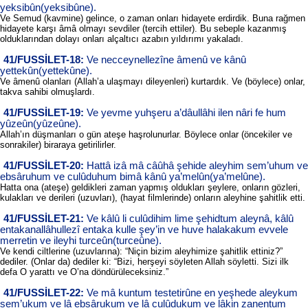
yeksibûn(yeksibûne).
Ve Semud (kavmine) gelince, o zaman onları hidayete erdirdik. Buna rağmen
hidayete karşı âmâ olmayı sevdiler (tercih ettiler). Bu sebeple kazanmış
olduklarından dolayı onları alçaltıcı azabın yıldırımı yakaladı.
41/FUSSİLET-18:
Ve necceynellezîne âmenû ve kânû
yettekûn(yettekûne).
Ve âmenû olanları (Allah’a ulaşmayı dileyenleri) kurtardık. Ve (böylece) onlar,
takva sahibi olmuşlardı.
41/FUSSİLET-19:
Ve yevme yuhşeru a’dâullâhi ilen nâri fe hum
yûzeûn(yûzeûne).
Allah’ın düşmanları o gün ateşe haşrolunurlar. Böylece onlar (öncekiler ve
sonrakiler) biraraya getirilirler.
41/FUSSİLET-20:
Hattâ izâ mâ câûhâ şehide aleyhim sem’uhum ve
ebsâruhum ve culûduhum bimâ kânû ya’melûn(ya’melûne).
Hatta ona (ateşe) geldikleri zaman yapmış oldukları şeylere, onların gözleri,
kulakları ve derileri (uzuvları), (hayat filmlerinde) onların aleyhine şahitlik etti.
41/FUSSİLET-21:
Ve kâlû li culûdihim lime şehidtum aleynâ, kâlû
entakanallâhullezî entaka kulle şey’in ve huve halakakum evvele
merretin ve ileyhi turceûn(turceûne).
Ve kendi ciltlerine (uzuvlarına): “Niçin bizim aleyhimize şahitlik ettiniz?”
dediler. (Onlar da) dediler ki: “Bizi, herşeyi söyleten Allah söyletti. Sizi ilk
defa O yarattı ve O’na döndürüleceksiniz.”
41/FUSSİLET-22:
Ve mâ kuntum testetirûne en yeşhede aleykum
sem’ukum ve lâ ebsârukum ve lâ culûdukum ve lâkin zanentum