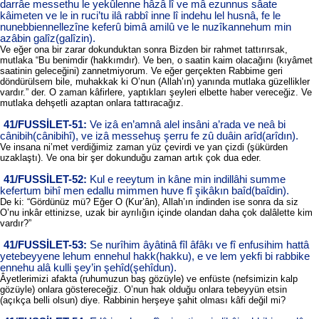
darrâe messethu le yekûlenne hâzâ lî ve mâ ezunnus sâate
kâimeten ve le in ruci’tu ilâ rabbî inne lî indehu lel husnâ, fe le
nunebbiennellezîne keferû bimâ amilû ve le nuzîkannehum min
azâbin galîz(galîzin).
Ve eğer ona bir zarar dokunduktan sonra Bizden bir rahmet tattırırsak,
mutlaka “Bu benimdir (hakkımdır). Ve ben, o saatin kaim olacağını (kıyâmet
saatinin geleceğini) zannetmiyorum. Ve eğer gerçekten Rabbime geri
döndürülsem bile, muhakkak ki O’nun (Allah’ın) yanında mutlaka güzellikler
vardır.” der. O zaman kâfirlere, yaptıkları şeyleri elbette haber vereceğiz. Ve
mutlaka dehşetli azaptan onlara tattıracağız.
41/FUSSİLET-51:
Ve izâ en’amnâ alel insâni a’rada ve neâ bi
cânibih(cânibihî), ve izâ messehuş şerru fe zû duâin arîd(arîdın).
Ve insana ni’met verdiğimiz zaman yüz çevirdi ve yan çizdi (şükürden
uzaklaştı). Ve ona bir şer dokunduğu zaman artık çok dua eder.
41/FUSSİLET-52:
Kul e reeytum in kâne min indillâhi summe
kefertum bihî men edallu mimmen huve fî şikâkın baîd(baîdin).
De ki: “Gördünüz mü? Eğer O (Kur’ân), Allah’ın indinden ise sonra da siz
O’nu inkâr ettinizse, uzak bir ayrılığın içinde olandan daha çok dalâlette kim
vardır?”
41/FUSSİLET-53:
Se nurîhim âyâtinâ fîl âfâkı ve fî enfusihim hattâ
yetebeyyene lehum ennehul hakk(hakku), e ve lem yekfi bi rabbike
ennehu alâ kulli şey’in şehîd(şehîdun).
Âyetlerimizi afakta (ruhumuzun baş gözüyle) ve enfüste (nefsimizin kalp
gözüyle) onlara göstereceğiz. O’nun hak olduğu onlara tebeyyün etsin
(açıkça belli olsun) diye. Rabbinin herşeye şahit olması kâfi değil mi?