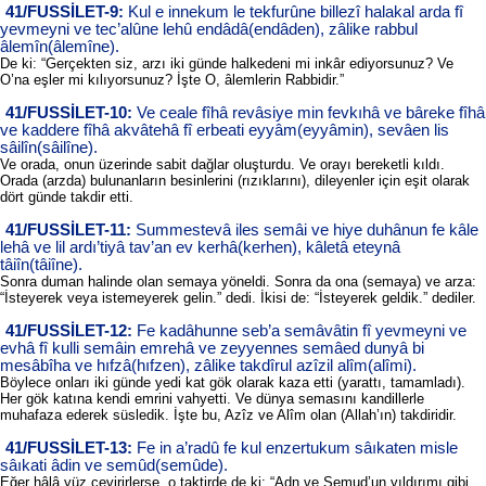
41/FUSSİLET-9:
Kul e innekum le tekfurûne billezî halakal arda fî
yevmeyni ve tec’alûne lehû endâdâ(endâden), zâlike rabbul
âlemîn(âlemîne).
De ki: “Gerçekten siz, arzı iki günde halkedeni mi inkâr ediyorsunuz? Ve
O’na eşler mi kılıyorsunuz? İşte O, âlemlerin Rabbidir.”
41/FUSSİLET-10:
Ve ceale fîhâ revâsiye min fevkıhâ ve bâreke fîhâ
ve kaddere fîhâ akvâtehâ fî erbeati eyyâm(eyyâmin), sevâen lis
sâilîn(sâilîne).
Ve orada, onun üzerinde sabit dağlar oluşturdu. Ve orayı bereketli kıldı.
Orada (arzda) bulunanların besinlerini (rızıklarını), dileyenler için eşit olarak
dört günde takdir etti.
41/FUSSİLET-11:
Summestevâ iles semâi ve hiye duhânun fe kâle
lehâ ve lil ardı’tiyâ tav’an ev kerhâ(kerhen), kâletâ eteynâ
tâiîn(tâiîne).
Sonra duman halinde olan semaya yöneldi. Sonra da ona (semaya) ve arza:
“İsteyerek veya istemeyerek gelin.” dedi. İkisi de: “İsteyerek geldik.” dediler.
41/FUSSİLET-12:
Fe kadâhunne seb’a semâvâtin fî yevmeyni ve
evhâ fî kulli semâin emrehâ ve zeyyennes semâed dunyâ bi
mesâbîha ve hıfzâ(hıfzen), zâlike takdîrul azîzil alîm(alîmi).
Böylece onları iki günde yedi kat gök olarak kaza etti (yarattı, tamamladı).
Her gök katına kendi emrini vahyetti. Ve dünya semasını kandillerle
muhafaza ederek süsledik. İşte bu, Azîz ve Alîm olan (Allah’ın) takdiridir.
41/FUSSİLET-13:
Fe in a’radû fe kul enzertukum sâıkaten misle
sâıkati âdin ve semûd(semûde).
Eğer hâlâ yüz çevirirlerse, o taktirde de ki: “Adn ve Semud’un yıldırımı gibi