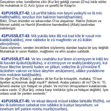
Gerçekten onlar, kendilerine zikir (Kur’ân) geldiği zaman (O’nu) inkâr ettiler.
Ve muhakkak ki O, Azîz (yüce ve şerefli) bir Kitap’tır.
41/FUSSİLET-42:
Lâ ye’tîhil bâtılu min beyni yedeyhi ve lâ min
halfih(halfihî), tenzîlun min hakîmin hamîd(hamîdin).
Bâtıl, O'nun önünden ve arkasından O’na ulaşamaz. Hakîm (hüküm ve
hikmet sahibi) ve Hamîd (Kendisine hamdedilen) (Allah) tarafından
indirilmiştir.
41/FUSSİLET-43:
Mâ yukâlu leke illâ mâ kad kîle lir rusuli min
kablik(kablike), inne rabbeke le zû magfiretin ve zû ikâbin
elîm(elîmin).
Sana söylenen, senden öncekilere söylenmiş olandan başka bir şey değildir.
Muhakkak ki senin Rabbin, mağfiretin ve elîm azabın sahibidir.
41/FUSSİLET-44:
Ve lev cealnâhu kur’ânen a’cemiyyen le kâlû lev
lâ fussilet âyâtuh(âyâtuhu), e a’cemiyyun ve arabîy(arabîyyun), kul
huve lillezîne âmenû huden ve şifâun, vellezîne lâ yû’minûne fî
âzânihim vakrun ve hûve aleyhim amâ(amen), ulâike yunâdevne
min mekânin baîd(baîdin).
Ve eğer O’nu (Kitab’ı), yabancı dil bir Kur’ân kılsaydık, mutlaka: “O’nun
âyetleri açıklanmalı değil miydi?” derlerdi. Araba yabancı dil mi? De ki: “O,
âmenû olanlar için hidayet ve şifadır. Ve mü’min olmayanların kulaklarında
vakra vardır. O (Kur’ân), onlara karşı körlüktür (şifa ve hidayet değildir). İşte
onlara uzak bir yerden seslenilir.”
41/FUSSİLET-45:
Ve lekad âteynâ mûsel kitâbe fahtulife fîh(fîhi), ve
lev lâ kelimetun sebekat min rabbike le kudıye beynehum, ve
innehum lefî şekkin minhu murîb(murîbin).