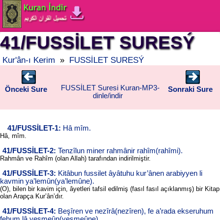
41/FUSSİLET SURESÝ
Kur'ân-ı Kerim
»
FUSSİLET SURESÝ
FUSSİLET Suresi Kuran-MP3-
Önceki Sure
Sonraki Sure
dinle/indir
41/FUSSİLET-1:
Hâ mîm.
Hâ, mîm.
41/FUSSİLET-2:
Tenzîlun miner rahmânir rahîm(rahîmi).
Rahmân ve Rahîm (olan Allah) tarafından indirilmiştir.
41/FUSSİLET-3:
Kitâbun fussilet âyâtuhu kur’ânen arabiyyen li
kavmin ya’lemûn(ya’lemûne).
(O), bilen bir kavim için, âyetleri tafsil edilmiş (fasıl fasıl açıklanmış) bir Kitap
olan Arapça Kur’ân’dır.
41/FUSSİLET-4:
Beşîren ve nezîrâ(nezîren), fe a’rada ekseruhum
fehum lâ yesmeûn(yesmeûne).