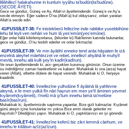
lillâhillezî halakahunne in kuntum iyyâhu ta’budûn(ta’budûne).
(SECDE ÂYETİ)
Gece ve gündüz, Güneş ve Ay, Allah’ın âyetlerindendir. Güneş’e ve Ay’a
secde etmeyin. Eğer sadece O’na (Allah’a) kul olduysanız, onları yaratan
Allah’a secde edin.
41/FUSSİLET-38:
Fe inistekberû fellezîne inde rabbike yusebbihûne
lehu bil leyli ven nehâri ve hum lâ yes’emûn(yes’emûne).
Eğer onlar hâlâ kibirleniyorlarsa, (bilsinler ki) Rab'lerinin katında bulunanlar,
gece ve gündüz, O’nu tesbih ederler ve onlar bıkmazlar.
41/FUSSİLET-39:
Ve min âyâtihî enneke terel arda hâşiaten fe izâ
enzelnâ aleyhel mâehtezzet ve rebet, innellezî ahyâhâ le muhyîl
mevtâ, innehu alâ kulli şey’in kadîr(kadîrun).
Ve onun âyetlerindendir ki, arzı gerçekten kurumuş görürsün. Onun üzerine
su indirdiğimiz zaman hareketlenir ve kabarır. Muhakkak ki ona (arza) hayat
veren (Allah), elbette ölülere de hayat verendir. Muhakkak ki O, herşeye
kaadirdir.
41/FUSSİLET-40:
İnnellezîne yulhıdûne fî âyâtinâ lâ yahfevne
aleynâ, e fe men yulkâ fîn nâri hayrun em men ye’tî âminen yevmel
kıyâmeh(kıyâmeti), i’melû mâ şi’tum innehu bimâ ta’melûne
basîr(basîrun).
Muhakkak ki, âyetlerimizde saptırma yapanlar, Bize gizli kalmazlar. Kıyâmet
günü ateşin içine konulanlar mı yoksa Bize emin olarak gelenler mi
hayırlıdır? Dilediğinizi yapın. Muhakkak ki O, yaptıklarınızı en iyi görendir.
41/FUSSİLET-41:
İnnellezîne keferû biz zikri lemmâ câehum, ve
innehu le kitâbun azîz(azîzun).