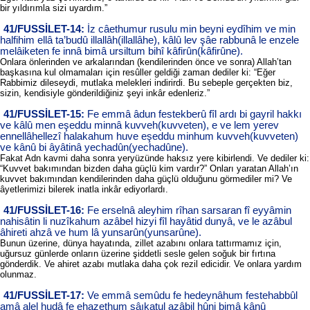
bir yıldırımla sizi uyardım.”
41/FUSSİLET-14:
İz câethumur rusulu min beyni eydîhim ve min
halfihim ellâ ta’budû illallâh(illallâhe), kâlû lev şâe rabbunâ le enzele
melâiketen fe innâ bimâ ursiltum bihî kâfirûn(kâfirûne).
Onlara önlerinden ve arkalarından (kendilerinden önce ve sonra) Allah’tan
başkasına kul olmamaları için resûller geldiği zaman dediler ki: “Eğer
Rabbimiz dileseydi, mutlaka melekleri indirirdi. Bu sebeple gerçekten biz,
sizin, kendisiyle gönderildiğiniz şeyi inkâr edenleriz.”
41/FUSSİLET-15:
Fe emmâ âdun festekberû fîl ardı bi gayril hakkı
ve kâlû men eşeddu minnâ kuvveh(kuvveten), e ve lem yerev
ennellâhellezî halakahum huve eşeddu minhum kuvveh(kuvveten)
ve kânû bi âyâtinâ yechadûn(yechadûne).
Fakat Adn kavmi daha sonra yeryüzünde haksız yere kibirlendi. Ve dediler ki:
“Kuvvet bakımından bizden daha güçlü kim vardır?” Onları yaratan Allah’ın
kuvvet bakımından kendilerinden daha güçlü olduğunu görmediler mi? Ve
âyetlerimizi bilerek inatla inkâr ediyorlardı.
41/FUSSİLET-16:
Fe erselnâ aleyhim rîhan sarsaran fî eyyâmin
nahisâtin li nuzîkahum azâbel hizyi fîl hayâtid dunyâ, ve le azâbul
âhireti ahzâ ve hum lâ yunsarûn(yunsarûne).
Bunun üzerine, dünya hayatında, zillet azabını onlara tattırmamız için,
uğursuz günlerde onların üzerine şiddetli sesle gelen soğuk bir fırtına
gönderdik. Ve ahiret azabı mutlaka daha çok rezil edicidir. Ve onlara yardım
olunmaz.
41/FUSSİLET-17:
Ve emmâ semûdu fe hedeynâhum festehabbûl
amâ alel hudâ fe ehazethum sâıkatul azâbil hûni bimâ kânû