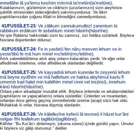
ennellâhe lâ ya’lemu kesîren mimmâ ta’melûn(ta’melûne).
Kulaklarınızın, gözlerinizin ve cildinizin (uzuvlarınızın) sizin aleyhinize
şahitlik etmesinden (edeceğinden) sakınmıyordunuz. Ve lâkin
yaptıklarınızdan çoğunu Allah’ın bilmediğini zannediyordunuz.
41/FUSSİLET-23:
Ve zâlikum zannukumullezî zanentum bi
rabbikum erdâkum fe asbahtum minel hâsirîn(hâsirîne).
Ve işte Rabbiniz hakkındaki sizin bu zannınız, sizi helâka sürükledi. Böylece
hüsrana düşenlerden oldunuz.
41/FUSSİLET-24:
Fe in yasbirû fen nâru mesven lehum ve in
yesta’tibû fe mâ hum minel mu’tebîn(mu’tebîne).
Artık sabredebilirlerse artık ateş onların kalacakları yerdir. Ve eğer onlar
affedilmek isterlerse, onlar affedilecek olanlardan değillerdir.
41/FUSSİLET-25:
Ve kayyadnâ lehum kurenâe fe zeyyenû lehum
mâ beyne eydîhim ve mâ halfehum ve hakka aleyhimul kavlu fî
umemin kad halet min kablihim minel cinni vel ins(insi), innehum
kânû hâsirîn(hâsirîne).
Onlara yakın arkadaşlar musallat ettik. Böylece önlerinde ve arkalarındakileri
(yaptıklarını ve yapacaklarını) onlara süslediler. Cinlerden ve insanlardan,
onlardan önce gelmiş geçmiş ümmetlerinde üzerine (azap) sözü hak oldu.
Muhakkak ki onlar, hüsrana düşmüş olanlardır.
41/FUSSİLET-26:
Ve kâlellezîne keferû lâ tesmeû li hâzel kur’âni
velgav fîhi leallekum taglibûn(taglibûne).
Kâfirler: “Bu Kur’ân’ı dinlemeyin, (okuma süresi) içinde gürültü yapın. Umulur
ki böylece siz gâlip olursunuz.” dediler.