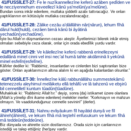
41/FUSSİLET-27:
Fe le nuzîkannellezîne keferû azâben şedîden ve
le necziyennehum esveellezî kânû ya’melûn(ya’melûne).
Bundan sonra inkâr edenlere, mutlaka şiddetli azabı tattıracağız. Ve onları
yaptıklarının en kötüsüyle mutlaka cezalandıracağız.
41/FUSSİLET-28:
Zâlike cezâu a’dâillâhin nâr(nârun), lehum fîhâ
dârul huld(huldi), cezâen bimâ kânû bi âyâtinâ
yechadûn(yechadûne).
İşte bu Allah’ın düşmanlarının cezası ateştir. Âyetlerimizi bilerek inkâr etmiş
olmaları sebebiyle ceza olarak, onlar için orada ebedîlik yurdu vardır.
41/FUSSİLET-29:
Ve kâlellezîne keferû rabbenâ erinellezeyni
edallânâ minel cinni vel insi nec’al humâ tahte akdâminâ li yekûnâ
minel esfelîn(esfelîne).
Kâfirler dediler ki: “Rabbimiz, insanlardan ve cinlerden bizi saptıranları bize
göster. Onları ayaklarımızın altına alalım ki en aşağıda kalanlardan olsunlar.”
41/FUSSİLET-30:
İnnellezîne kâlû rabbunâllâhu summestekâmû
tetenezzelu aleyhimul melâiketu ellâ tehâfû ve lâ tahzenû ve ebşirû
bil cennetilletî kuntum tûadûn(tûadûne).
Muhakkak ki: “Rabbimiz Allah’tır.” deyip, sonra (da) istikamet üzere olanlara
(Allah’a yönelip dîni ikame edenlere) melekler inerler: “Korkmayın ve mahzun
olmayın. Ve vaadolunduğunuz cennetle sevinin!” (derler).
41/FUSSİLET-31:
Nahnu evliyâukum fîl hayâtid dunyâ ve fîl
âhireh(âhireti), ve lekum fîhâ mâ teştehî enfusukum ve lekum fîhâ
mâ teddeûn(teddeûne).
Biz dünyada ve ahirette sizin dostlarınızız. Orada sizin için canlarınızın
istediği ve talep ettiğiniz (her)şey vardır.