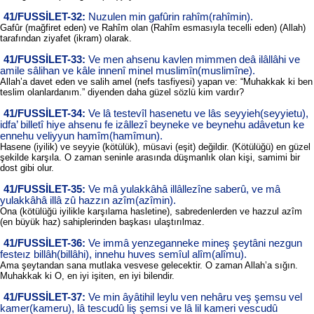
41/FUSSİLET-32:
Nuzulen min gafûrin rahîm(rahîmin).
Gafûr (mağfiret eden) ve Rahîm olan (Rahîm esmasıyla tecelli eden) (Allah)
tarafından ziyafet (ikram) olarak.
41/FUSSİLET-33:
Ve men ahsenu kavlen mimmen deâ ilâllâhi ve
amile sâlihan ve kâle innenî minel muslimîn(muslimîne).
Allah’a davet eden ve salih amel (nefs tasfiyesi) yapan ve: “Muhakkak ki ben
teslim olanlardanım.” diyenden daha güzel sözlü kim vardır?
41/FUSSİLET-34:
Ve lâ testevîl hasenetu ve lâs seyyieh(seyyietu),
idfa’ billetî hiye ahsenu fe izâllezî beyneke ve beynehu adâvetun ke
ennehu veliyyun hamîm(hamîmun).
Hasene (iyilik) ve seyyie (kötülük), müsavi (eşit) değildir. (Kötülüğü) en güzel
şekilde karşıla. O zaman seninle arasında düşmanlık olan kişi, samimi bir
dost gibi olur.
41/FUSSİLET-35:
Ve mâ yulakkâhâ illâllezîne saberû, ve mâ
yulakkâhâ illâ zû hazzın azîm(azîmin).
Ona (kötülüğü iyilikle karşılama hasletine), sabredenlerden ve hazzul azîm
(en büyük haz) sahiplerinden başkası ulaştırılmaz.
41/FUSSİLET-36:
Ve immâ yenzeganneke mineş şeytâni nezgun
festeız billâh(billâhi), innehu huves semîul alîm(alîmu).
Ama şeytandan sana mutlaka vesvese gelecektir. O zaman Allah’a sığın.
Muhakkak ki O, en iyi işiten, en iyi bilendir.
41/FUSSİLET-37:
Ve min âyâtihil leylu ven nehâru veş şemsu vel
kamer(kameru), lâ tescudû liş şemsi ve lâ lil kameri vescudû