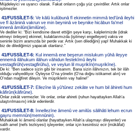
Müjdeleyici ve uyarıcı olarak. Fakat onların çoğu yüz çevirdiler. Artık onlar
işitmezler.
41/FUSSİLET-5:
Ve kâlû kulûbunâ fî ekinnetin mimmâ ted’ûnâ ileyhi
ve fî âzâninâ vakrun ve min beyninâ ve beynike hicâbun fa’mel
innenâ âmilûn(âmilûne).
Ve dediler ki: “Bizi kendisine davet ettiğin şeye karşı, kalplerimizde (idrak
etmeyi önleyen) ekinnet, kulaklarımızda (işitmeyi engelleyen) vakra ve
seninle bizim aramızda bir perde var. Artık (sen dilediğini) yap! Muhakkak ki
biz de dilediğimizi yapacak olanlarız.”
41/FUSSİLET-6:
Kul innemâ ene beşerun mislukum yûhâ ileyye
ennemâ ilâhukum ilâhun vâhidun festekîmû ileyhi
vestagfirûh(vestagfirûhu), ve veylun lil muşrikîn(muşrikîne).
De ki: “Ben sadece sizin gibi bir insanım. Bana sizin ilâhınızın, tek bir ilâh
olduğu vahyediliyor. Öyleyse O’na yönelin (O’na doğru istikamet alın) ve
O’ndan mağfiret dileyin. Ve müşriklerin vay haline!”
41/FUSSİLET-7:
Ellezîne lâ yû’tûnez zekâte ve hum bil âhireti hum
kâfirûn(kâfirûne).
Onlar zekât vermezler. Ve onlar, onlar ahireti (ruhun hayattayken Allah’a
ulaştırılmasını) inkâr edenlerdir.
41/FUSSİLET-8:
İnnellezîne âmenû ve amilûs sâlihâti lehum ecrun
gayru memnûn(memnûnin).
Muhakkak ki âmenû olanlar (hayattayken Allah’a ulaşmayı dileyenler) ve
salih amel (nefs tezkiyesi) işleyenler, onlar için kesintisiz ecir (mükâfat)
vardır.