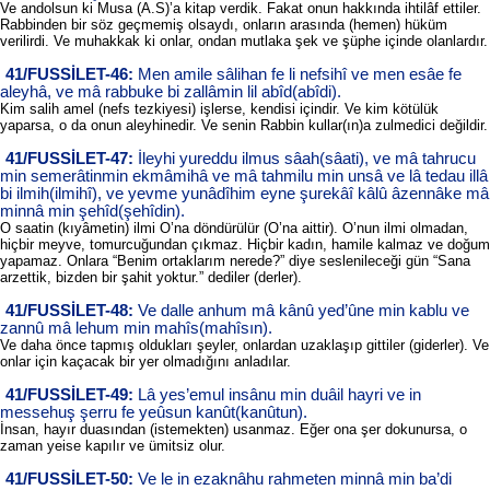
Ve andolsun ki Musa (A.S)’a kitap verdik. Fakat onun hakkında ihtilâf ettiler.
Rabbinden bir söz geçmemiş olsaydı, onların arasında (hemen) hüküm
verilirdi. Ve muhakkak ki onlar, ondan mutlaka şek ve şüphe içinde olanlardır.
41/FUSSİLET-46:
Men amile sâlihan fe li nefsihî ve men esâe fe
aleyhâ, ve mâ rabbuke bi zallâmin lil abîd(abîdi).
Kim salih amel (nefs tezkiyesi) işlerse, kendisi içindir. Ve kim kötülük
yaparsa, o da onun aleyhinedir. Ve senin Rabbin kullar(ın)a zulmedici değildir.
41/FUSSİLET-47:
İleyhi yureddu ilmus sâah(sâati), ve mâ tahrucu
min semerâtinmin ekmâmihâ ve mâ tahmilu min unsâ ve lâ tedau illâ
bi ilmih(ilmihî), ve yevme yunâdîhim eyne şurekâî kâlû âzennâke mâ
minnâ min şehîd(şehîdin).
O saatin (kıyâmetin) ilmi O’na döndürülür (O’na aittir). O’nun ilmi olmadan,
hiçbir meyve, tomurcuğundan çıkmaz. Hiçbir kadın, hamile kalmaz ve doğum
yapamaz. Onlara “Benim ortaklarım nerede?” diye seslenileceği gün “Sana
arzettik, bizden bir şahit yoktur.” dediler (derler).
41/FUSSİLET-48:
Ve dalle anhum mâ kânû yed’ûne min kablu ve
zannû mâ lehum min mahîs(mahîsın).
Ve daha önce tapmış oldukları şeyler, onlardan uzaklaşıp gittiler (giderler). Ve
onlar için kaçacak bir yer olmadığını anladılar.
41/FUSSİLET-49:
Lâ yes’emul insânu min duâil hayri ve in
messehuş şerru fe yeûsun kanût(kanûtun).
İnsan, hayır duasından (istemekten) usanmaz. Eğer ona şer dokunursa, o
zaman yeise kapılır ve ümitsiz olur.
41/FUSSİLET-50:
Ve le in ezaknâhu rahmeten minnâ min ba’di