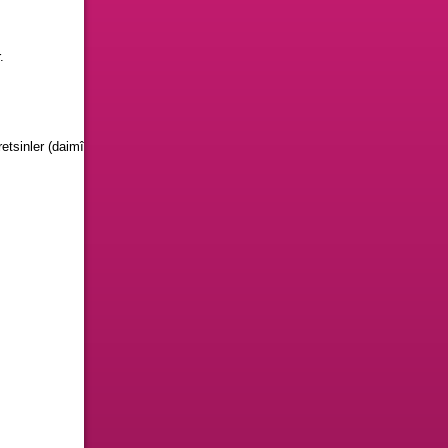
.
retsinler (daimî