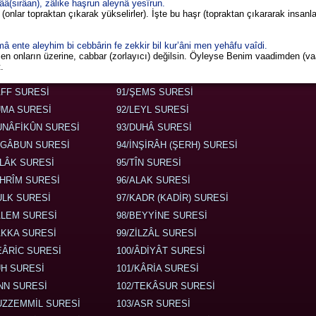
(sirâan), zâlike haşrun aleynâ yesîrun.
r (onlar topraktan çıkarak yükselirler). İşte bu haşr (topraktan çıkararak insan
ente aleyhim bi cebbârin fe zekkir bil kur’âni men yehâfu vaîdi.
Ve sen onların üzerine, cabbar (zorlayıcı) değilsin. Öyleyse Benim vaadimden (v
.
AFF SURESİ
91/ŞEMS SURESİ
UMA SURESİ
92/LEYL SURESİ
UNÂFİKÛN SURESİ
93/DUHÂ SURESİ
EGÂBUN SURESİ
94/İNŞİRÂH (ŞERH) SURESİ
ALÂK SURESİ
95/TÎN SURESİ
AHRÎM SURESİ
96/ALAK SURESİ
ULK SURESİ
97/KADR (KADİR) SURESİ
ALEM SURESİ
98/BEYYİNE SURESİ
ÂKKA SURESİ
99/ZİLZÂL SURESİ
EÂRİC SURESİ
100/ÂDİYÂT SURESİ
ÛH SURESİ
101/KÂRİA SURESİ
İNN SURESİ
102/TEKÂSUR SURESİ
UZZEMMİL SURESİ
103/ASR SURESİ