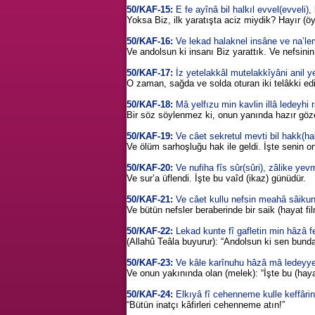
50/KAF-15:
E fe ayînâ bil halkıl evvel(evveli),
Yoksa Biz, ilk yaratışta aciz miydik? Hayır (öy
50/KAF-16:
Ve lekad halaknel insâne ve na’lem
Ve andolsun ki insanı Biz yarattık. Ve nefsini
50/KAF-17:
İz yetelakkâl mutelakkîyâni anil y
O zaman, sağda ve solda oturan iki telâkki edici
50/KAF-18:
Mâ yelfızu min kavlin illâ ledeyhi 
Bir söz söylenmez ki, onun yanında hazır gözet
50/KAF-19:
Ve câet sekretul mevti bil hakk(ha
Ve ölüm sarhoşluğu hak ile geldi. İşte senin o
50/KAF-20:
Ve nufiha fîs sûr(sûri), zâlike yevm
Ve sur’a üflendi. İşte bu vaîd (ikaz) günüdür.
50/KAF-21:
Ve câet kullu nefsin meahâ sâikun
Ve bütün nefsler beraberinde bir saik (hayat film
50/KAF-22:
Lekad kunte fî gafletin min hâzâ 
(Allahû Teâla buyurur): “Andolsun ki sen bunda
50/KAF-23:
Ve kâle karînuhu hâzâ mâ ledeyye 
Ve onun yakınında olan (melek): “İşte bu (hayat
50/KAF-24:
Elkıyâ fî cehenneme kulle keffârin
“Bütün inatçı kâfirleri cehenneme atın!”