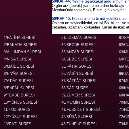
50/KAF-44:
Yevme teşakkakul ardu anhum sirââ
O gün arz (toprak) yarılıp onlardan hızla ayrılı
Meydanı’nda toplamak), Bizim için kolaydır.
50/KAF-45:
Nahnu a’lemu bi mâ yekûlûne ve mâ 
Onların ne söylediklerini, en iyi Biz biliriz. 
cezadan, azaptan) korkanları Kur’ân ile ikaz et
1/FÂTİHA SURESİ
31/LOKMÂN SURESİ
61/S
2/BAKARA SURESİ
32/SECDE SURESİ
62/C
3/ÂLİ İMRÂN SURESİ
33/AHZÂB SURESİ
63/M
4/NİSÂ SURESİ
34/SEBE SURESİ
64/T
5/MÂİDE SURESİ
35/FÂTIR SURESİ
65/T
6/EN'ÂM SURESİ
36/YÂSÎN SURESİ
66/T
7/A'RÂF SURESİ
37/SÂFFÂT SURESİ
67/M
8/ENFÂL SURESİ
38/SÂD SURESİ
68/K
9/TEVBE SURESİ
39/ZUMER SURESİ
69/H
10/YÛNUS SURESİ
40/MU'MİN SURESİ
70/M
11/HÛD SURESİ
41/FUSSİLET SURESİ
71/N
12/YÛSUF SURESİ
42/ŞÛRÂ SURESİ
72/C
13/RA'D SURESİ
43/ZUHRÛF SURESİ
73/M