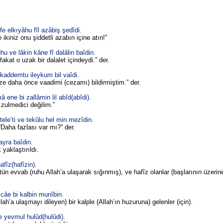
.
fe elkıyâhu fîl azâbiş şedîdi.
 ikiniz onu şiddetli azabın içine atın!”
 ve lâkin kâne fî dalâlin baîdin.
at o uzak bir dalalet içindeydi.” der.
kaddemtu ileykum bil vaîdi.
e daha önce vaadimi (cezamı) bildirmiştim.” der.
ene bi zallâmin lil abîd(abîdi).
zulmedici değilim.”
le’ti ve tekûlu hel min mezîdin.
Daha fazlası var mı?” der.
ayra baîdin.
yaklaştırıldı.
fîz(hafîzin).
ün evvab (ruhu Allah’a ulaşarak sığınmış), ve hafîz olanlar (başlarının üzerin
câe bi kalbin munîbin.
a ulaşmayı dileyen) bir kalple (Allah’ın huzuruna) gelenler (için).
e yevmul hulûd(hulûdi).