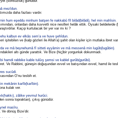
yyet (sonsuzluk) günüdür.
nâ mezîdun.
atımızda daha fazlası vardır.
n hum eşeddu minhum batşen fe nakkabû fîl bilâd(bilâdi), hel min mahîsin.
ından, onlardan daha kuvvetli nice nesilleri helâk ettik. Oysaki beldelerde (
raştırdılar. Kaçıp kurtulacak bir yer var mı ki ?
e lehu kalbun ev elkâs sem’a ve huve şehîdun.
 işitebilen ve (kalp gözleri ile Allah’a) şahit olan kişiler için mutlaka ibret var
rda ve mâ beynehumâ fî sitteti eyyâmin ve mâ messenâ min lugûb(lugûbin).
sındakileri altı günde yarattık. Ve Bize (hiç)bir yorgunluk dokunmadı.
i hamdi rabbike kable tulûış şemsi ve kablel gurûb(gurûbi).
abret. Ve Rabbini, güneşin doğuşundan evvel ve batışından evvel, hamd ile tesbi
res sucûdi.
rkasından O’nu tesbih et.
n mekânin karîb(karîbin).
ona kulak ver.
(hakkı), zâlike yevmul hurûci.
den sonra topraktan), çıkış günüdür.
ynel masîru.
. Ve dönüş Bize’dir.