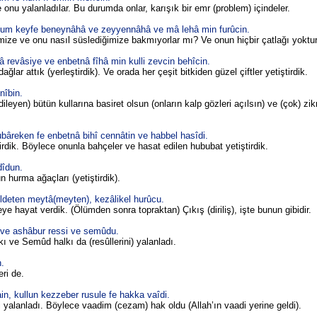
e onu yalanladılar. Bu durumda onlar, karışık bir emr (problem) içindeler.
hum keyfe beneynâhâ ve zeyyennâhâ ve mâ lehâ min furûcin.
mize ve onu nasıl süslediğimize bakmıyorlar mı? Ve onun hiçbir çatlağı yoktur
revâsiye ve enbetnâ fîhâ min kulli zevcin behîcin.
ar attık (yerleştirdik). Ve orada her çeşit bitkiden güzel çiftler yetiştirdik.
nîbin.
leyen) bütün kullarına basiret olsun (onların kalp gözleri açılsın) ve (çok) zik
reken fe enbetnâ bihî cennâtin ve habbel hasîdi.
rdik. Böylece onunla bahçeler ve hasat edilen hububat yetiştirdik.
dîdun.
 hurma ağaçları (yetiştirdik).
eldeten meytâ(meyten), kezâlikel hurûcu.
eye hayat verdik. (Ölümden sonra topraktan) Çıkış (diriliş), işte bunun gibidir.
e ashâbur ressi ve semûdu.
 ve Semûd halkı da (resûllerini) yalanladı.
n.
ri de.
n, kullun kezzeber rusule fe hakka vaîdi.
 yalanladı. Böylece vaadim (cezam) hak oldu (Allah’ın vaadi yerine geldi).