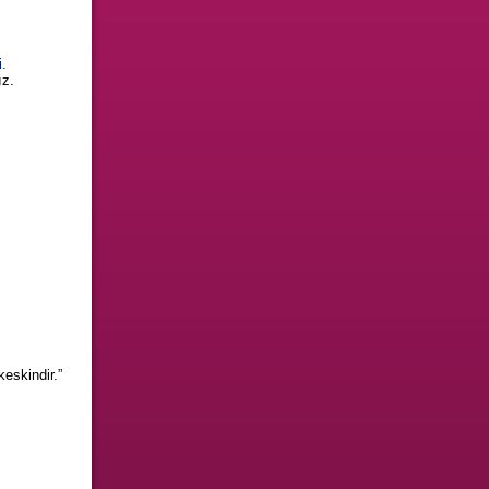
i.
ız.
eskindir.”