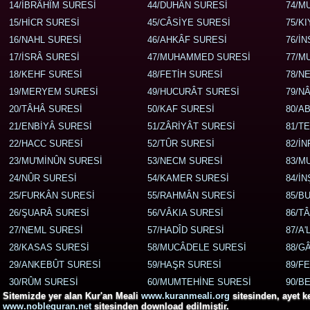
14/İBRÂHÎM SURESİ
44/DUHÂN SURESİ
74/M
15/HİCR SURESİ
45/CÂSİYE SURESİ
75/K
16/NAHL SURESİ
46/AHKÂF SURESİ
76/İ
17/İSRÂ SURESİ
47/MUHAMMED SURESİ
77/M
18/KEHF SURESİ
48/FETİH SURESİ
78/N
19/MERYEM SURESİ
49/HUCURÂT SURESİ
79/N
20/TÂHÂ SURESİ
50/KAF SURESİ
80/A
21/ENBİYÂ SURESİ
51/ZÂRİYÂT SURESİ
81/T
22/HACC SURESİ
52/TÛR SURESİ
82/İ
23/MU'MİNÛN SURESİ
53/NECM SURESİ
83/M
24/NÛR SURESİ
54/KAMER SURESİ
84/İ
25/FURKÂN SURESİ
55/RAHMÂN SURESİ
85/B
26/ŞUARÂ SURESİ
56/VÂKIA SURESİ
86/T
27/NEML SURESİ
57/HADÎD SURESİ
87/A'
28/KASAS SURESİ
58/MUCÂDELE SURESİ
88/G
29/ANKEBÛT SURESİ
59/HAŞR SURESİ
89/F
30/RÛM SURESİ
60/MUMTEHİNE SURESİ
90/B
Sitemizde yer alan Kur'an Meali
www.kuranmeali.org
sitesinden, ayet 
www.noblequran.net
sitesinden download edilmiştir.