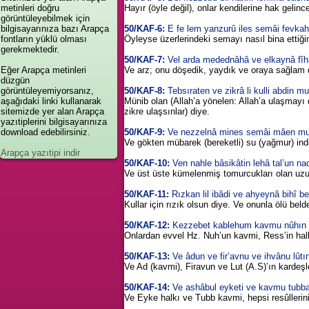
metinleri doğru
Hayır (öyle değil), onlar kendilerine hak gelinc
görüntüleyebilmek için
bilgisayarınıza bazı Arapça
50/KAF-6:
E fe lem yanzurû iles semâi fevka
fontların yüklü olması
Öyleyse üzerlerindeki semayı nasıl bina ettiği
gerekmektedir.
50/KAF-7:
Vel arda medednâhâ ve elkaynâ fîhâ 
Eğer Arapça metinleri
Ve arz; onu döşedik, yaydık ve oraya sağlam dağl
düzgün
görüntüleyemiyorsanız,
50/KAF-8:
Tebsıraten ve zikrâ li kulli abdin mu
aşağıdaki linki kullanarak
Münib olan (Allah’a yönelen: Allah’a ulaşmayı di
sitemizde yer alan Arapça
zikre ulaşsınlar) diye.
yazıtiplerini bilgisayarınıza
download edebilirsiniz.
50/KAF-9:
Ve nezzelnâ mines semâi mâen mubâ
Ve gökten mübarek (bereketli) su (yağmur) indi
Arapça yazıtipi indir
50/KAF-10:
Ven nahle bâsikâtin lehâ tal’un na
Ve üst üste kümelenmiş tomurcukları olan uzun
50/KAF-11:
Rızkan lil ibâdi ve ahyeynâ bihî b
Kullar için rızık olsun diye. Ve onunla ölü beld
50/KAF-12:
Kezzebet kablehum kavmu nûhın v
Onlardan evvel Hz. Nuh’un kavmi, Ress’in halkı
50/KAF-13:
Ve âdun ve fir’avnu ve ihvânu lûtı
Ve Ad (kavmi), Firavun ve Lut (A.S)’ın kardeşle
50/KAF-14:
Ve ashâbul eyketi ve kavmu tubbai
Ve Eyke halkı ve Tubb kavmi, hepsi resûllerini