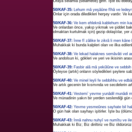
Oraya selâmla (selametle) girin. İşte bu ebedi
50/KAF-35:
Lehum mâ yeşâûne fîhâ ve ledey
Onlar için orada diledikleri herşey vardır. Ve k
50/KAF-36:
Ve kem ehleknâ kablehum min karni
Ve onlardan önce, yakıp yıkmak ve şiddet bakım
olmaktan kurtulmak için) gezip dolaştılar, yer a
50/KAF-37:
İnne fî zâlike le zikrâ li men kân
Muhakkak ki bunda kalpleri olan ve ilka edilenleri
50/KAF-38:
Ve lekad halaknes semâvâti vel a
Ve andolsun ki, gökleri ve yeri ve ikisinin ara
50/KAF-39:
Fasbir alâ mâ yekûlûne ve sebbih b
Öyleyse (artık) onların söyledikleri şeylere s
50/KAF-40:
Ve minel leyli fe sebbihhu ve edbâ
Ve artık gecenin bir kısmında ve secdelerin a
50/KAF-41:
Vestemi’ yevme yunâdil munâdi mi
Ve münadinin yakın bir yerden seslendiği gün 
50/KAF-42:
Yevme yesmeûnes sayhate bil hakk
O gün hak olan sayhayı işitirler. İşte bu (ölüm
50/KAF-43:
İnnâ nahnu nuhyî ve numîtu ve ile
Muhakkak ki Biz; Biz diriltiriz ve Biz öldürürüz