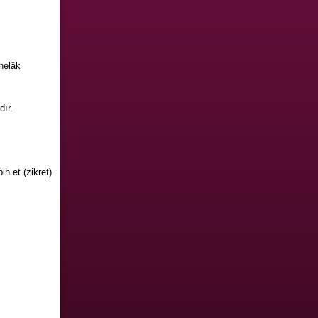
helâk
dır.
h et (zikret).