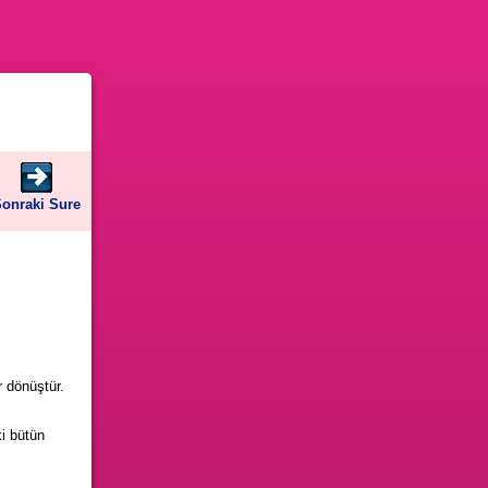
onraki Sure
 dönüştür.
ki bütün