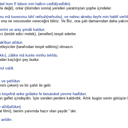
 bel hum fî lebsin min halkın cedîd(cedîdin).
le değil), onlar (ölümden sonra) yeniden yaratılıştan şüphe içindeler.
u mâ tuvesvisu bihî nefsuh(nefsuhu), ve nahnu akrebu ileyhi min hablil verîd
n ona ne vesveseler vereceğini biliriz. Ve Biz, ona şah damarından daha yakın
emîni ve aniş şimâli kaîdun.
 (tesbit edici melek), (amelleri) tespit ederler.
rakîbun atîdun.
leyiciler (tarafından tespit edilmiş) olmasın.
kkı), zâlike mâ kunte minhu tehîdu.
ndan kaçtığın şey budur.
ul vaîdi.
 ve şehîdun.
ini çeken) ve bir şahit ile gelir.
fe keşefnâ anke gıtâeke fe besarukel yevme hadîdun.
n gaflet içindeydin. İşte senden perdeni kaldırdık. Artık bugün senin görüşün k
atîd(atîdun).
 filmi), benim yanımda hazır olan şeydir.” der.
 anîdin.