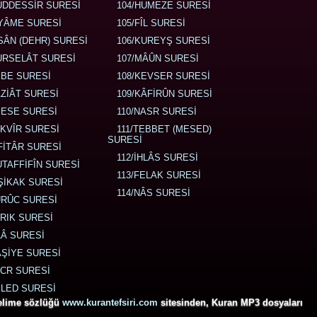
UDDESSİR SURESİ
104/HUMEZE SURESİ
IYÂME SURESİ
105/FÎL SURESİ
NSÂN (DEHR) SURESİ
106/KUREYŞ SURESİ
URSELÂT SURESİ
107/MÂÛN SURESİ
EBE SURESİ
108/KEVSER SURESİ
ÂZİÂT SURESİ
109/KÂFİRÛN SURESİ
BESE SURESİ
110/NASR SURESİ
EKVÎR SURESİ
111/TEBBET (MESED)
SURESİ
NFİTÂR SURESİ
112/İHLÂS SURESİ
UTAFFİFÎN SURESİ
113/FELAK SURESİ
NŞİKAK SURESİ
114/NÂS SURESİ
URÛC SURESİ
ÂRIK SURESİ
LÂ SURESİ
ÂŞİYE SURESİ
ECR SURESİ
ELED SURESİ
kelime sözlüğü
www.kurantefsiri.com
sitesinden, Kuran MP3 dosyaları