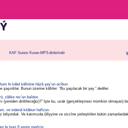
SÝ
KAF Suresi Kuran-MP3-dinle/indir
S
um fe kâlel kâfirûne hâzâ şey’un acîbun.
e şaşırdılar. Bunun üzerine kâfirler: “Bu şaşılacak bir şey.” dediler.
), zâlike rec’un baîdun.
(yeniden diriltileceğiz)?” İşte bu, uzak (gerçekleşmesi mümkün olmayan) bir
m, ve indenâ kitâbun hafîzun.
iz biliyorduk. Ve katımızda (illiyyine ve siccîne yerleştirilen bütün zamanlarda
m fe hum fî emrin merîcin.