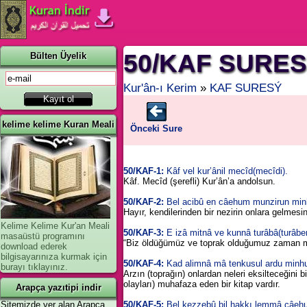
50/KAF SURE
Bülten Üyelik
Kur'ân-ı Kerim
»
KAF SURESÝ
kelime kelime Kuran Meali
Önceki Sure
50/KAF-1:
Kâf vel kur’ânil mecîd(mecîdi).
Kâf. Mecîd (şerefli) Kur’ân’a andolsun.
50/KAF-2:
Bel acibû en câehum munzirun minh
Hayır, kendilerinden bir nezirin onlara gelmesin
Kelime Kelime Kur'an Meali
50/KAF-3:
E izâ mitnâ ve kunnâ turâbâ(turâben
masaüstü programını
“Biz öldüğümüz ve toprak olduğumuz zaman mı 
download ederek
bilgisayarınıza kurmak için
50/KAF-4:
Kad alimnâ mâ tenkusul ardu minhu
burayı tıklayınız.
Arzın (toprağın) onlardan neleri eksilteceğini b
olayları) muhafaza eden bir kitap vardır.
Arapça yazıtipi indir
Sitemizde yer alan Arapça
50/KAF-5:
Bel kezzebû bil hakkı lemmâ câehu