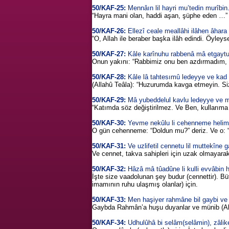
50/KAF-25:
Mennâın lil hayri mu’tedin murîbin
“Hayra mani olan, haddi aşan, şüphe eden …”
50/KAF-26:
Ellezî ceale meallâhi ilâhen âhara 
“O, Allah ile beraber başka ilâh edindi. Öyleyse
50/KAF-27:
Kâle karînuhu rabbenâ mâ etgaytuhu
Onun yakını: “Rabbimiz onu ben azdırmadım, fak
50/KAF-28:
Kâle lâ tahtesımû ledeyye ve kad 
(Allahû Teâla): “Huzurumda kavga etmeyin. Siz
50/KAF-29:
Mâ yubeddelul kavlu ledeyye ve mâ 
“Katımda söz değiştirilmez. Ve Ben, kullarıma 
50/KAF-30:
Yevme nekûlu li cehenneme helimte
O gün cehenneme: “Doldun mu?” deriz. Ve o: “
50/KAF-31:
Ve uzlifetil cennetu lil muttekîne g
Ve cennet, takva sahipleri için uzak olmayarak 
50/KAF-32:
Hâzâ mâ tûadûne li kulli evvâbin ha
İşte size vaadolunan şey budur (cennettir). Büt
imamının ruhu ulaşmış olanlar) için.
50/KAF-33:
Men haşiyer rahmâne bil gaybi ve 
Gaybda Rahmân’a huşu duyanlar ve münib (Allah’
50/KAF-34:
Udhulûhâ bi selâm(selâmin), zâlik