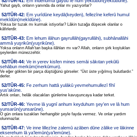
52/TÛR-41:
Em indehumul gaybu fe hum yektubûn(yektubûne).
Yahut gayb, onların yanında da onlar mı yazıyorlar?
52/TÛR-42:
Em yurîdûne keydâ(keyden), fellezîne keferû humul
mekîdûn(mekîdûne).
Yoksa bir tuzak mı kurmak istiyorlar? Lâkin tuzağa düşecek olanlar o
kâfirlerdir.
52/TÛR-43:
Em lehum ilâhun gayrullâh(gayrullâhi), subhânallâhi
ammâ yuşrikûn(yuşrikûne).
Yoksa onların Allah’tan başka ilâhları mı var? Allah, onların şirk koştukları
şeylerden münezzehtir.
52/TÛR-44:
Ve in yerev kisfen mines semâi sâkıtan yekûlû
sehâbun merkûm(merkûmun).
Ve eğer gökten bir parça düştüğünü görseler: “Üst üste yığılmış bulutlardır.”
derler.
52/TÛR-45:
Fe zerhum hattâ yulâkû yevmehumullezî fîhî
yus’akûne.
Artık onları, helâk olacakları günlerine kavuşuncaya kadar terket.
52/TÛR-46:
Yevme lâ yugnî anhum keyduhum şey’en ve lâ hum
yunsarûn(yunsarûne).
O gün onlara tuzakları herhangibir şeyle fayda vermez. Ve onlar yardım
olunmazlar.
52/TÛR-47:
Ve inne lillezîne zalemû azâben dûne zâlike ve lâkinne
ekserehum lâ ya’lemûn(ya’lemûne).