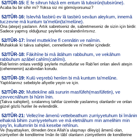
52/TÛR-15:
E fe sihrun hâzâ em entum lâ tubsirûn(tubsirûne).
Acaba bu bir sihir mi? Yoksa siz mi görmüyorsunuz?
52/TÛR-16:
Islevhâ fasbirû ev lâ tasbirû sevâun aleykum, innemâ
tuczevne mâ kuntum ta’melûn(ta’melûne).
Ona (ateşe) yaslanın. Artık sabretseniz de, sabretmeseniz de sizin için birdir.
Sadece yapmış olduğunuz şeylerle cezalandırılırsınız.
52/TÛR-17:
İnnel muttekîne fî cennâtin ve naîmin.
Muhakkak ki takva sahipleri, cennetlerde ve ni’metler içindedir.
52/TÛR-18:
Fâkihîne bi mâ âtâhum rabbuhum, ve vekâhum
rabbuhum azâbel cahîm(cahîmi).
Rab’lerinin onlara verdiği şeylerle mutludurlar ve Rab’leri onları alevli ateşin
(cehennemin) azabından korudu.
52/TÛR-19:
Kulû veşrebû henîen bi mâ kuntum ta’melûne.
Yaptıklarınız sebebiyle afiyetle yeyin ve için.
52/TÛR-20:
Muttekiîne alâ sururin masfûfeh(masfûfetin), ve
zevvecnâhum bi hûrin înin.
(Takva sahipleri), sıralanmış tahtlar üzerinde yaslanmış olanlardır ve onları
güzel gözlü huriler ile evlendirdik.
52/TÛR-21:
Vellezîne âmenû vettebeathum zurriyyetuhum bi îmânin
elhaknâ bihim zurriyyetehum ve mâ eletnâhum min amelihim min
şey’in, kullumriin bi mâ kesebe rehînun.
Ve (hayattayken, ölmeden önce Allah’a ulaşmayı dileyip) âmenû olan,
zürriyetleri de kendilerine îmân ile tâbî olanların zürriyetlerini de kendilerine