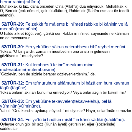
berrur rahîm(rahîmu).
Muhakkak ki biz, daha önceden O’na (Allah’a) dua ediyorduk. Muhakkak ki
O; Berr’dir (çok cömert, çok lütufkârdır), Rahîm’dir (Rahîm esması ile tecelli
edendir).
52/TÛR-29:
Fe zekkir fe mâ ente bi ni’meti rabbike bi kâhinin ve lâ
mecnûn(mecnûnin).
O halde zikret (öğüt ver), çünkü sen Rabbinin ni’meti sayesinde ne kâhinsin
ne de mecnunsun.
52/TÛR-30:
Em yekûlûne şâirun neterabbesu bihî reybel menûni.
Yoksa: “O bir şairdir, zamanın musîbetinin ona ansızın gelmesini
gözlüyoruz.” mu diyorlar?
52/TÛR-31:
Kul terabbesû fe innî meakum minel
muterabbisîn(muterabbisîne).
“Gözleyin, ben de sizinle beraber gözleyenlerdenim.” de.
52/TÛR-32:
Em te’muruhum ahlâmuhum bi hâzâ em hum kavmun
tâgûn(tâgûne).
Yoksa onların akılları bunu mu emrediyor? Veya onlar azgın bir kavim mi?
52/TÛR-33:
Em yekûlûne tekavveleh(tekavvelehu), bel lâ
yû’minûn(yû’minûne).
Yahut: “Onu kendisi uydurup söyledi.” mi diyorlar? Hayır, onlar îmân etmezler.
52/TÛR-34:
Fel ye’tû bi hadîsin mislihî in kânû sâdikîn(sâdikîne).
Öyleyse onun gibi bir söz (Kur’ân âyeti) getirsinler, eğer (sözlerinde)
sadıksalar.