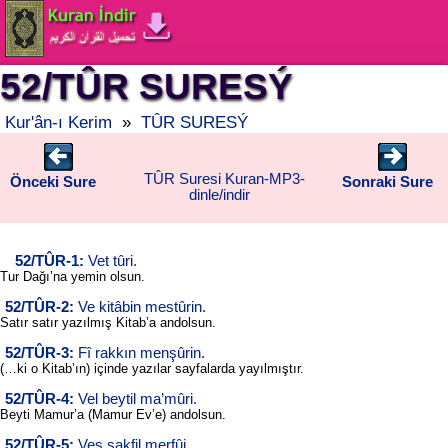
52/TÛR SURESÝ
Kur'ân-ı Kerim
»
TÛR SURESÝ
TÛR Suresi Kuran-MP3-
Önceki Sure
Sonraki Sure
dinle/indir
52/TÛR-1:
Vet tûri.
Tur Dağı’na yemin olsun.
52/TÛR-2:
Ve kitâbin mestûrin.
Satır satır yazılmış Kitab’a andolsun.
52/TÛR-3:
Fî rakkın menşûrin.
(…ki o Kitab’ın) içinde yazılar sayfalarda yayılmıştır.
52/TÛR-4:
Vel beytil ma’mûri.
Beyti Mamur’a (Mamur Ev’e) andolsun.
52/TÛR-5:
Ves sakfil merfûi.