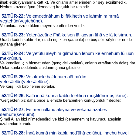
ilhak ettik (yanlarına kattık). Ve onların amellerinden bir şey eksiltmedik.
Herkes kazandığına (dereceler) karşılık bır rehindir.
52/TÛR-22:
Ve emdednâhum bi fâkihetin ve lahmin mimmâ
yeştehûn(yeştehûne).
Ve onlara arzu ettikleri meyve ve etlerden verdik.
52/TÛR-23:
Yetenâzeûne fîhâ ke’sen lâ lagvun fîhâ ve lâ te’sîmun.
Orada kadeh kaldırırlar, orada (içtikleri şarap ile) ne boş söz söylerler ne de
günaha girerler.
52/TÛR-24:
Ve yetûfu aleyhim gılmânun lehum ke ennehum lû’luun
meknûnun.
Ve kendileri için hizmet eden (genç delikanlılar), onların etraflarında dolaşırlar.
Onlar sanki sedefinde saklanmış inci gibidirler.
52/TÛR-25:
Ve akbele ba’duhum alâ ba’dın
yetesâelûn(yetesâelûne).
Ve karşılıklı birbirlerine sorarlar.
52/TÛR-26:
Kâlû innâ kunnâ kablu fî ehlinâ muşfikîn(muşfikîne).
“Gerçekten biz daha önce ailemizle beraberken korkuyorduk.” dediler.
52/TÛR-27:
Fe mennallâhu aleynâ ve vekânâ azâbes
semûm(semûmi).
Şimdi Allah bizi ni’metlendirdi ve bizi (cehennemin) kavurucu ateşinin
azabından korudu.
52/TÛR-28:
İnnâ kunnâ min kablu ned’ûh(ned’ûhu), innehu huvel