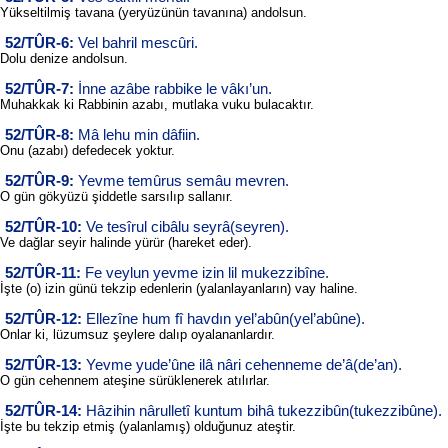
Yükseltilmiş tavana (yeryüzünün tavanına) andolsun.
52/TÛR-6:
Vel bahril mescûri.
Dolu denize andolsun.
52/TÛR-7:
İnne azâbe rabbike le vâkı’un.
Muhakkak ki Rabbinin azabı, mutlaka vuku bulacaktır.
52/TÛR-8:
Mâ lehu min dâfiin.
Onu (azabı) defedecek yoktur.
52/TÛR-9:
Yevme temûrus semâu mevren.
O gün gökyüzü şiddetle sarsılıp sallanır.
52/TÛR-10:
Ve tesîrul cibâlu seyrâ(seyren).
Ve dağlar seyir halinde yürür (hareket eder).
52/TÛR-11:
Fe veylun yevme izin lil mukezzibîne.
İşte (o) izin günü tekzip edenlerin (yalanlayanların) vay haline.
52/TÛR-12:
Ellezîne hum fî havdın yel’abûn(yel’abûne).
Onlar ki, lüzumsuz şeylere dalıp oyalananlardır.
52/TÛR-13:
Yevme yude’ûne ilâ nâri cehenneme de’â(de’an).
O gün cehennem ateşine sürüklenerek atılırlar.
52/TÛR-14:
Hâzihin nârulletî kuntum bihâ tukezzibûn(tukezzibûne).
İşte bu tekzip etmiş (yalanlamış) olduğunuz ateştir.