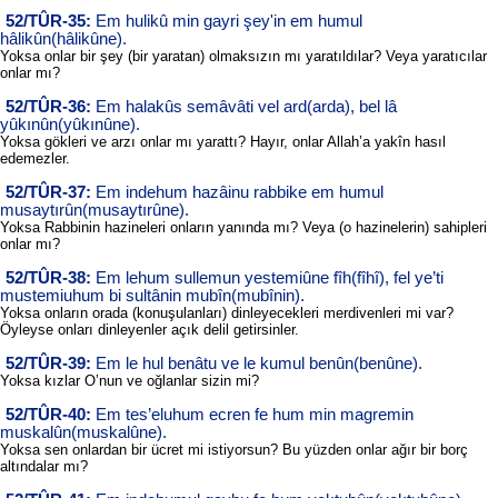
52/TÛR-35:
Em hulikû min gayri şey'in em humul
hâlikûn(hâlikûne).
Yoksa onlar bir şey (bir yaratan) olmaksızın mı yaratıldılar? Veya yaratıcılar
onlar mı?
52/TÛR-36:
Em halakûs semâvâti vel ard(arda), bel lâ
yûkınûn(yûkınûne).
Yoksa gökleri ve arzı onlar mı yarattı? Hayır, onlar Allah’a yakîn hasıl
edemezler.
52/TÛR-37:
Em indehum hazâinu rabbike em humul
musaytırûn(musaytırûne).
Yoksa Rabbinin hazineleri onların yanında mı? Veya (o hazinelerin) sahipleri
onlar mı?
52/TÛR-38:
Em lehum sullemun yestemiûne fîh(fîhî), fel ye’ti
mustemiuhum bi sultânin mubîn(mubînin).
Yoksa onların orada (konuşulanları) dinleyecekleri merdivenleri mi var?
Öyleyse onları dinleyenler açık delil getirsinler.
52/TÛR-39:
Em le hul benâtu ve le kumul benûn(benûne).
Yoksa kızlar O’nun ve oğlanlar sizin mi?
52/TÛR-40:
Em tes’eluhum ecren fe hum min magremin
muskalûn(muskalûne).
Yoksa sen onlardan bir ücret mi istiyorsun? Bu yüzden onlar ağır bir borç
altındalar mı?