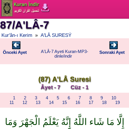
87/A'LÂ-7
Kur'ân-ı Kerim
»
A'LÂ SURESÝ
A'LÂ-7 Ayeti Kuran-MP3-
Önceki Ayet
Sonraki Ayet
dinle/indir
(87) A'LÂ Suresi
Âyet - 7 Cüz - 1
1
2
3
4
5
6
7
8
9
10
11
12
13
14
15
16
17
18
19
إِلَّا مَا شَاء اللَّهُ إِنَّهُ يَعْلَمُ الْجَهْرَ وَمَا