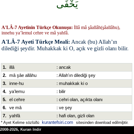
يَخْفَى
A'LÂ-7 Ayetinin Türkçe Okunuşu:
İllâ mâ şâallâh(şâallâhu),
innehu ya’lemul cehre ve mâ yahfâ.
A'LÂ-7 Ayeti Türkçe Meali:
Ancak (bu) Allah’ın
dilediği şeydir. Muhakkak ki O, açık ve gizli olanı bilir.
1.
illâ
: ancak
2.
mâ şâe allâhu
: Allah'ın dilediği şey
3.
inne-hu
: muhakkak ki o
4.
ya'lemu
: bilir
5.
el cehre
: cehri olan, açıkta olanı
6.
ve mâ
: ve şey
7.
yahfâ
: hafi olan, gizli olan
kurantefsiri.com
* Ayet Kelime sözlüðü
sitesinden download edilmiþtir.
2008-2026, Kuran Indir