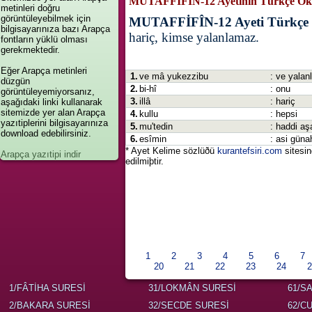
MUTAFFİFÎN-12 Ayetinin Türkçe Ok
metinleri doğru
görüntüleyebilmek için
MUTAFFİFÎN-12 Ayeti Türkçe 
bilgisayarınıza bazı Arapça
hariç, kimse yalanlamaz.
fontların yüklü olması
gerekmektedir.
Eğer Arapça metinleri
1.
ve mâ yukezzibu
: ve yala
düzgün
2.
bi-hî
: onu
görüntüleyemiyorsanız,
3.
illâ
: hariç
aşağıdaki linki kullanarak
sitemizde yer alan Arapça
4.
kullu
: hepsi
yazıtiplerini bilgisayarınıza
5.
mu'tedin
: haddi aş
download edebilirsiniz.
6.
esîmin
: asi güna
* Ayet Kelime sözlüðü
kurantefsiri.com
sitesi
Arapça yazıtipi indir
edilmiþtir.
1
2
3
4
5
6
7
20
21
22
23
24
2
1/FÂTİHA SURESİ
31/LOKMÂN SURESİ
61/S
2/BAKARA SURESİ
32/SECDE SURESİ
62/C