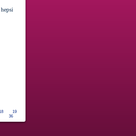
 hepsi
18
19
36