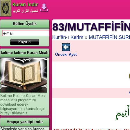
83/MUTAFFİFÎN
Bülten Üyelik
Kur'ân-ı Kerim
»
MUTAFFİFÎN SUR
kelime kelime Kuran Meali
Önceki Ayet
Kelime Kelime Kur'an Meali
masaüstü programını
download ederek
bilgisayarınıza kurmak için
َثِيمٍ
burayı tıklayınız.
Arapça yazıtipi indir
Sitemizde yer alan Arapça