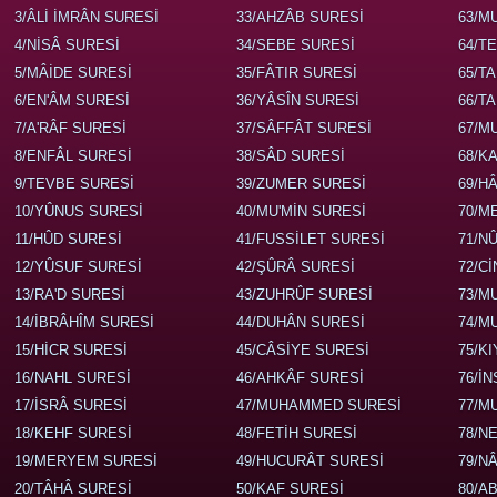
3/ÂLİ İMRÂN SURESİ
33/AHZÂB SURESİ
63/M
4/NİSÂ SURESİ
34/SEBE SURESİ
64/T
5/MÂİDE SURESİ
35/FÂTIR SURESİ
65/T
6/EN'ÂM SURESİ
36/YÂSÎN SURESİ
66/T
7/A'RÂF SURESİ
37/SÂFFÂT SURESİ
67/M
8/ENFÂL SURESİ
38/SÂD SURESİ
68/K
9/TEVBE SURESİ
39/ZUMER SURESİ
69/H
10/YÛNUS SURESİ
40/MU'MİN SURESİ
70/M
11/HÛD SURESİ
41/FUSSİLET SURESİ
71/N
12/YÛSUF SURESİ
42/ŞÛRÂ SURESİ
72/C
13/RA'D SURESİ
43/ZUHRÛF SURESİ
73/M
14/İBRÂHÎM SURESİ
44/DUHÂN SURESİ
74/M
15/HİCR SURESİ
45/CÂSİYE SURESİ
75/K
16/NAHL SURESİ
46/AHKÂF SURESİ
76/İ
17/İSRÂ SURESİ
47/MUHAMMED SURESİ
77/M
18/KEHF SURESİ
48/FETİH SURESİ
78/N
19/MERYEM SURESİ
49/HUCURÂT SURESİ
79/N
20/TÂHÂ SURESİ
50/KAF SURESİ
80/A