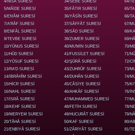
4/NİSÂ SURESİ
34/SEBE SURESİ
64/T
5/MÂİDE SURESİ
35/FÂTIR SURESİ
65/T
6/EN'ÂM SURESİ
36/YÂSÎN SURESİ
66/T
7/A'RÂF SURESİ
37/SÂFFÂT SURESİ
67/M
8/ENFÂL SURESİ
38/SÂD SURESİ
68/K
9/TEVBE SURESİ
39/ZUMER SURESİ
69/H
10/YÛNUS SURESİ
40/MU'MİN SURESİ
70/M
11/HÛD SURESİ
41/FUSSİLET SURESİ
71/N
12/YÛSUF SURESİ
42/ŞÛRÂ SURESİ
72/C
13/RA'D SURESİ
43/ZUHRÛF SURESİ
73/M
14/İBRÂHÎM SURESİ
44/DUHÂN SURESİ
74/M
15/HİCR SURESİ
45/CÂSİYE SURESİ
75/K
16/NAHL SURESİ
46/AHKÂF SURESİ
76/İ
17/İSRÂ SURESİ
47/MUHAMMED SURESİ
77/M
18/KEHF SURESİ
48/FETİH SURESİ
78/N
19/MERYEM SURESİ
49/HUCURÂT SURESİ
79/N
20/TÂHÂ SURESİ
50/KAF SURESİ
80/A
21/ENBİYÂ SURESİ
51/ZÂRİYÂT SURESİ
81/T