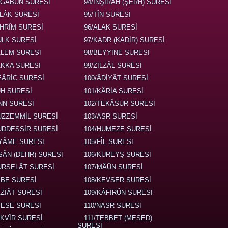
EGÂBUN SURESİ
94/İNŞİRÂH (ŞERH) SURESİ
ALÂK SURESİ
95/TÎN SURESİ
AHRÎM SURESİ
96/ALAK SURESİ
ULK SURESİ
97/KADR (KADİR) SURESİ
ALEM SURESİ
98/BEYYİNE SURESİ
ÂKKA SURESİ
99/ZİLZÂL SURESİ
EÂRİC SURESİ
100/ÂDİYÂT SURESİ
ÛH SURESİ
101/KÂRİA SURESİ
İNN SURESİ
102/TEKÂSUR SURESİ
UZZEMMİL SURESİ
103/ASR SURESİ
UDDESSİR SURESİ
104/HUMEZE SURESİ
IYÂME SURESİ
105/FÎL SURESİ
NSÂN (DEHR) SURESİ
106/KUREYŞ SURESİ
URSELÂT SURESİ
107/MÂÛN SURESİ
EBE SURESİ
108/KEVSER SURESİ
ÂZİÂT SURESİ
109/KÂFİRÛN SURESİ
BESE SURESİ
110/NASR SURESİ
EKVÎR SURESİ
111/TEBBET (MESED)
SURESİ