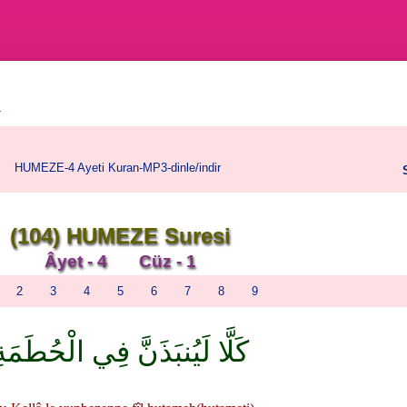
Ý
HUMEZE-4 Ayeti Kuran-MP3-dinle/indir
(104) HUMEZE Suresi
Âyet - 4 Cüz - 1
2
3
4
5
6
7
8
9
كَلَّا لَيُنبَذَنَّ فِي الْحُطَمَة