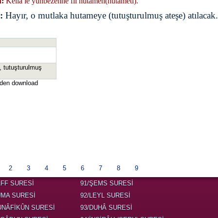
:
Kellâ le yunbezenne fîl hutameh(hutameti).
:
Hayır, o mutlaka hutameye (tutuşturulmuş ateşe) atılacak.
, tutuşturulmuş
nden download
2
3
4
5
6
7
8
9
AFF SURESİ
91/ŞEMS SURESİ
UMA SURESİ
92/LEYL SURESİ
UNÂFİKÛN SURESİ
93/DUHÂ SURESİ