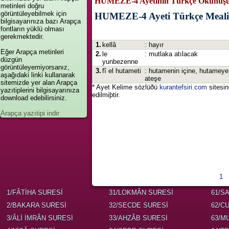
HUMEZE-4 Ayetinin Türkçe Okunuşu
metinleri doğru
görüntüleyebilmek için
HUMEZE-4 Ayeti Türkçe Meali
bilgisayarınıza bazı Arapça
fontların yüklü olması
gerekmektedir.
1.
kellâ
: hayır
Eğer Arapça metinleri
2.
le
: mutlaka atılacak
düzgün
yunbezenne
görüntüleyemiyorsanız,
3.
fî el hutameti
: hutamenin içine, hutameye
aşağıdaki linki kullanarak
ateşe
sitemizde yer alan Arapça
* Ayet Kelime sözlüðü
kurantefsiri.com
sitesi
yazıtiplerini bilgisayarınıza
edilmiþtir.
download edebilirsiniz.
Arapça yazıtipi indir
1
1/FÂTİHA SURESİ
31/LOKMÂN SURESİ
61/S
2/BAKARA SURESİ
32/SECDE SURESİ
62/C
3/ÂLİ İMRÂN SURESİ
33/AHZÂB SURESİ
63/M