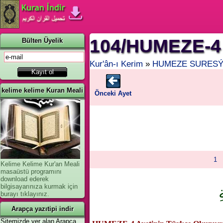
104/HUMEZE-4
Bülten Üyelik
Kur'ân-ı Kerim
»
HUMEZE SURES
kelime kelime Kuran Meali
Önceki Ayet
1
Kelime Kelime Kur'an Meali
masaüstü programını
download ederek
bilgisayarınıza kurmak için
ِ
burayı tıklayınız.
Arapça yazıtipi indir
Sitemizde yer alan Arapça