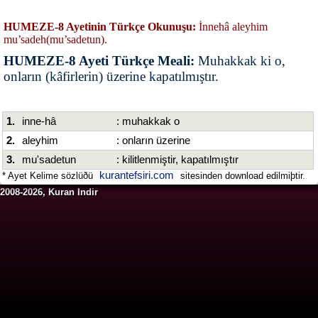
HUMEZE-8 Ayetinin Türkçe Okunuşu:
İnnehâ aleyhim
mu’sadeh(mu’sadetun).
HUMEZE-8 Ayeti Türkçe Meali:
Muhakkak ki o,
onların (kâfirlerin) üzerine kapatılmıştır.
1.
inne-hâ
: muhakkak o
2.
aleyhim
: onların üzerine
3.
mu'sadetun
: kilitlenmiştir, kapatılmıştır
kurantefsiri.com
* Ayet Kelime sözlüðü
sitesinden download edilmiþtir.
2008-2026, Kuran Indir