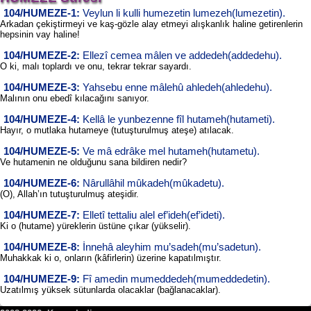
104/HUMEZE-1:
Veylun li kulli humezetin lumezeh(lumezetin).
Arkadan çekiştirmeyi ve kaş-gözle alay etmeyi alışkanlık haline getirenlerin
hepsinin vay haline!
104/HUMEZE-2:
Ellezî cemea mâlen ve addedeh(addedehu).
O ki, malı toplardı ve onu, tekrar tekrar sayardı.
104/HUMEZE-3:
Yahsebu enne mâlehû ahledeh(ahledehu).
Malının onu ebedî kılacağını sanıyor.
104/HUMEZE-4:
Kellâ le yunbezenne fîl hutameh(hutameti).
Hayır, o mutlaka hutameye (tutuşturulmuş ateşe) atılacak.
104/HUMEZE-5:
Ve mâ edrâke mel hutameh(hutametu).
Ve hutamenin ne olduğunu sana bildiren nedir?
104/HUMEZE-6:
Nârullâhil mûkadeh(mûkadetu).
(O), Allah’ın tutuşturulmuş ateşidir.
104/HUMEZE-7:
Elletî tettaliu alel ef’ideh(ef’ideti).
Ki o (hutame) yüreklerin üstüne çıkar (yükselir).
104/HUMEZE-8:
İnnehâ aleyhim mu’sadeh(mu’sadetun).
Muhakkak ki o, onların (kâfirlerin) üzerine kapatılmıştır.
104/HUMEZE-9:
Fî amedin mumeddedeh(mumeddedetin).
Uzatılmış yüksek sütunlarda olacaklar (bağlanacaklar).