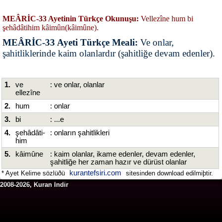
MEÂRİC-33 Ayetinin Türkçe Okunuşu:
Vellezîne hum bi
şehâdâtihim kâimûn(kâimûne).
MEÂRİC-33 Ayeti Türkçe Meali:
Ve onlar,
şahitliklerinde kaim olanlardır (şahitliğe devam edenler).
1.
ve
: ve onlar, olanlar
ellezîne
2.
hum
: onlar
3.
bi
: ...e
4.
şehâdâti-
: onların şahitlikleri
him
5.
kâimûne
: kaim olanlar, ikame edenler, devam edenler,
şahitliğe her zaman hazır ve dürüst olanlar
kurantefsiri.com
* Ayet Kelime sözlüðü
sitesinden download edilmiþtir.
2008-2026, Kuran Indir