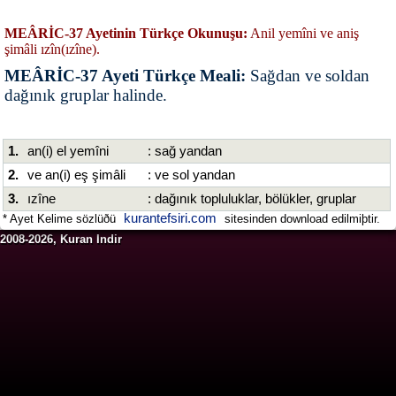
MEÂRİC-37 Ayetinin Türkçe Okunuşu:
Anil yemîni ve aniş
şimâli ızîn(ızîne).
MEÂRİC-37 Ayeti Türkçe Meali:
Sağdan ve soldan
dağınık gruplar halinde.
1.
an(i) el yemîni
: sağ yandan
2.
ve an(i) eş şimâli
: ve sol yandan
3.
ızîne
: dağınık topluluklar, bölükler, gruplar
kurantefsiri.com
* Ayet Kelime sözlüðü
sitesinden download edilmiþtir.
2008-2026, Kuran Indir