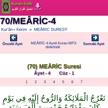
70/MEÂRİC-4
Kur'ân-ı Kerim
»
MEÂRİC SURESÝ
MEÂRİC-4 Ayeti Kuran-MP3-
Önceki Ayet
Sonraki Ayet
dinle/indir
(70) MEÂRİC Suresi
Âyet - 4 Cüz - 1
1
2
3
4
5
6
7
تَعْرُجُ الْمَلَائِكَةُ وَالرُّوحُ إِلَيْهِ فِي يَوْمٍ
كَانَ مِقْدَارُهُ خَمْسِينَ أَلْفَ سَنَةٍ