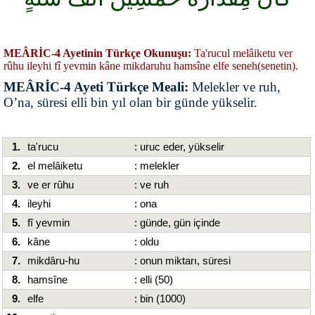
MEÂRİC-4 Ayetinin Türkçe Okunuşu:
Ta'rucul melâiketu ver
rûhu ileyhi fî yevmin kâne mikdaruhu hamsîne elfe seneh(senetin).
MEÂRİC-4 Ayeti Türkçe Meali:
Melekler ve ruh,
O’na, süresi elli bin yıl olan bir günde yükselir.
1.
ta'rucu
: uruc eder, yükselir
2.
el melâiketu
: melekler
3.
ve er rûhu
: ve ruh
4.
ileyhi
: ona
5.
fî yevmin
: günde, gün içinde
6.
kâne
: oldu
7.
mikdâru-hu
: onun miktarı, süresi
8.
hamsîne
: elli (50)
9.
elfe
: bin (1000)