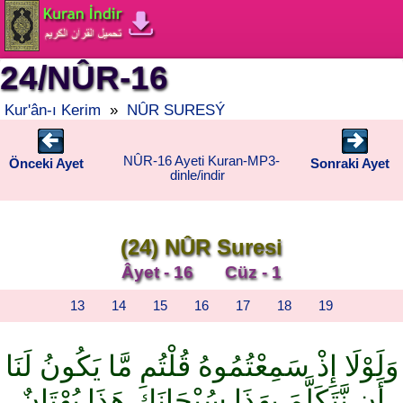
24/NÛR-16
Kur'ân-ı Kerim
»
NÛR SURESÝ
NÛR-16 Ayeti Kuran-MP3-
Önceki Ayet
Sonraki Ayet
dinle/indir
(24) NÛR Suresi
Âyet - 16 Cüz - 1
13
14
15
16
17
18
19
وَلَوْلَا إِذْ سَمِعْتُمُوهُ قُلْتُم مَّا يَكُونُ لَنَا
أَن نَّتَكَلَّمَ بِهَذَا سُبْحَانَكَ هَذَا بُهْتَانٌ