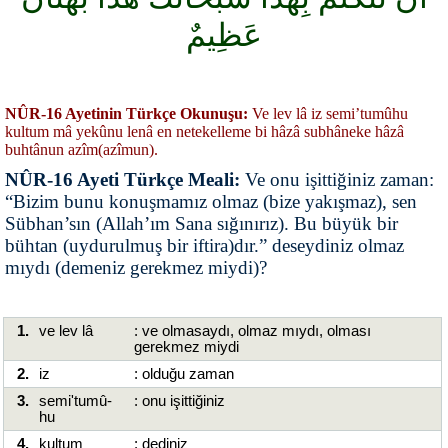
عَظِيمٌ
NÛR-16 Ayetinin Türkçe Okunuşu:
Ve lev lâ iz semi’tumûhu
kultum mâ yekûnu lenâ en netekelleme bi hâzâ subhâneke hâzâ
buhtânun azîm(azîmun).
NÛR-16 Ayeti Türkçe Meali:
Ve onu işittiğiniz zaman:
“Bizim bunu konuşmamız olmaz (bize yakışmaz), sen
Sübhan’sın (Allah’ım Sana sığınırız). Bu büyük bir
bühtan (uydurulmuş bir iftira)dır.” deseydiniz olmaz
mıydı (demeniz gerekmez miydi)?
1.
ve lev lâ
: ve olmasaydı, olmaz mıydı, olması
gerekmez miydi
2.
iz
: olduğu zaman
3.
semi'tumû-
: onu işittiğiniz
hu
4.
kultum
: dediniz