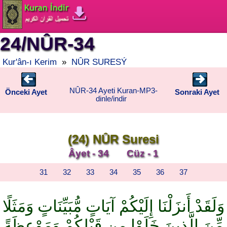
24/NÛR-34
Kur'ân-ı Kerim
»
NÛR SURESÝ
NÛR-34 Ayeti Kuran-MP3-
Önceki Ayet
Sonraki Ayet
dinle/indir
(24) NÛR Suresi
Âyet - 34 Cüz - 1
31
32
33
34
35
36
37
وَلَقَدْ أَنزَلْنَا إِلَيْكُمْ آيَاتٍ مُّبَيِّنَاتٍ وَمَثَلًا
مِّنَ الَّذِينَ خَلَوْا مِن قَبْلِكُمْ وَمَوْعِظَةً