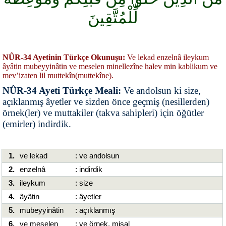
لِّلْمُتَّقِينَ
NÛR-34 Ayetinin Türkçe Okunuşu:
Ve lekad enzelnâ ileykum
âyâtin mubeyyinâtin ve meselen minellezîne halev min kablikum ve
mev’izaten lil muttekîn(muttekîne).
NÛR-34 Ayeti Türkçe Meali:
Ve andolsun ki size,
açıklanmış âyetler ve sizden önce geçmiş (nesillerden)
örnek(ler) ve muttakiler (takva sahipleri) için öğütler
(emirler) indirdik.
1.
ve lekad
: ve andolsun
2.
enzelnâ
: indirdik
3.
ileykum
: size
4.
âyâtin
: âyetler
5.
mubeyyinâtin
: açıklanmış
6.
ve meselen
: ve örnek, misal